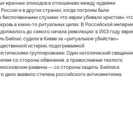
мых мрачных эпизодов в отношениях между иудеями
 России и в других странах, когда погромы были
беспочвенными слухами, что евреи убивали христиан, чт
 кровь в каких-то ритуальных целях. В Российской импери
должалось до самого начала революции: в 1913 году евре
ь Бейлис судили в Киеве за «ритуальное убийство»
бщественной истерии, подогреваемой
истическими группировками. Один католический священн
елем со стороны обвинения, а православные теологи,
 московские раввины — со стороны защиты. Бейлиса
то дело выявило степень российского антисемитизма.