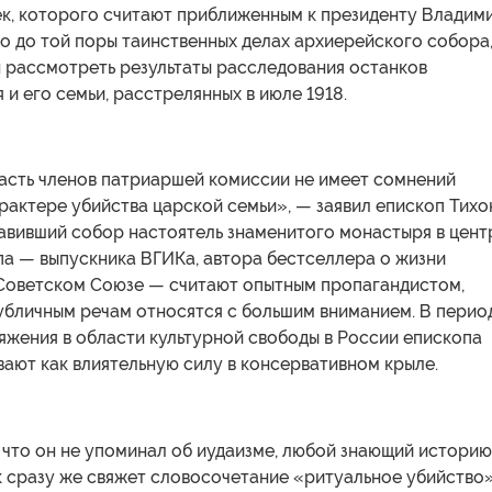
ек, которого считают приближенным к президенту Владим
о до той поры таинственных делах архиерейского собора
 рассмотреть результаты расследования останков
 и его семьи, расстрелянных в июле 1918.
часть членов патриаршей комиссии не имеет сомнений
рактере убийства царской семьи», — заявил епископ Тихо
лавивший собор настоятель знаменитого монастыря в цент
па — выпускника ВГИКа, автора бестселлера о жизни
 Советском Союзе — считают опытным пропагандистом,
убличным речам относятся с большим вниманием. В перио
яжения в области культурной свободы в России епископа
ают как влиятельную силу в консервативном крыле.
 что он не упоминал об иудаизме, любой знающий историю
к сразу же свяжет словосочетание «ритуальное убийство