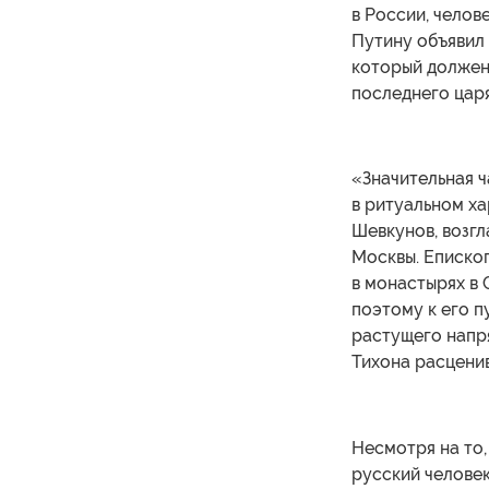
в России, челов
Путину объявил 
который должен
последнего царя
«Значительная 
в ритуальном ха
Шевкунов, возг
Москвы. Еписко
в монастырях в
поэтому к его п
растущего напр
Тихона расценив
Несмотря на то,
русский челове