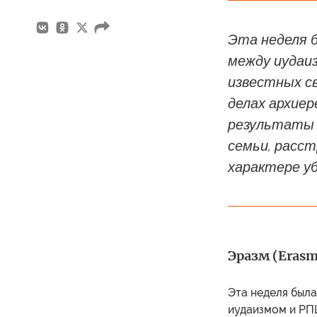
Эта неделя 
между иудаиз
известных с
делах архие
результаты р
семьи, расст
характере уб
Эразм (Erasm
Эта неделя был
иудаизмом и РПЦ