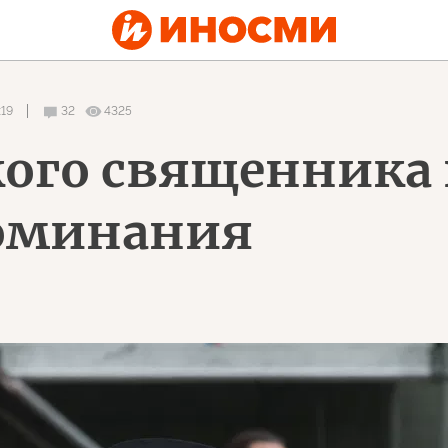
:19
32
4325
кого священника
оминания