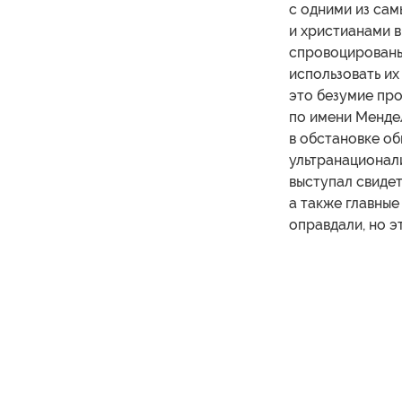
с одними из са
и христианами в
спровоцированы 
использовать их
это безумие про
по имени Мендел
в обстановке о
ультранационал
выступал свидет
а также главные
оправдали, но э