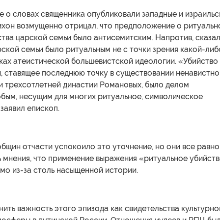
е о словах священника опубликовали западные и израильс
ихон возмущенно отрицал, что предположение о ритуальн
тва царской семьи было антисемитским. Напротив, сказа
рской семьи было ритуальным не с точки зрения какой-либ
мках атеистической большевистской идеологии. «Убийство
и, ставящее последнюю точку в существовании ненавистно
и трехсотлетней династии Романовых, было делом
бым, несущим для многих ритуальное, символическое
заявил епископ.
общин отчасти успокоило это уточнение, но они все равно
 мнения, что применение выражения «ритуальное убийст
мо из-за столь насыщенной истории.
ить важность этого эпизода как свидетельства культурно