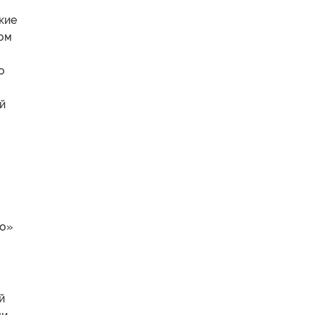
кие
ом
л
о
й
во»
й