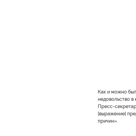
Как и можно бы
недовольство в 
Пресс-секретар
[выражение] пр
причин».