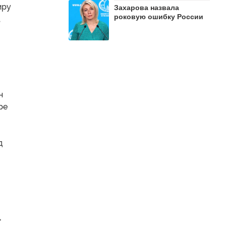
иру
Захарова назвала
роковую ошибку России
,
н
ре
д
»