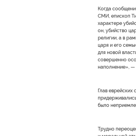
Когда сообщени
СМИ, епископ Т
характере убийс
он, убийство ца
религии, а в ра
царя и его семь
для новой власт
совершенно осо
наполнение», — 
Глав еврейских 
придерживались
было неприемле
Трудно переоцен