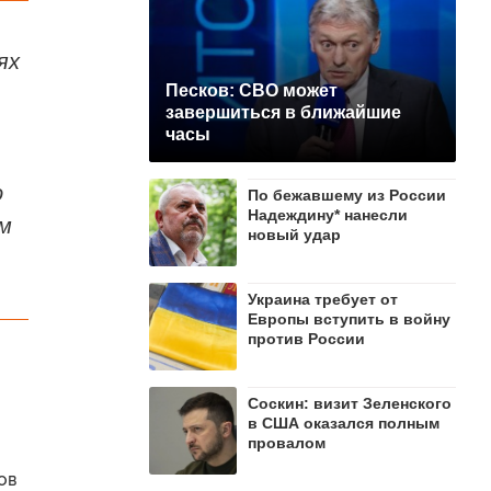
ях
Песков: СВО может
завершиться в ближайшие
часы
о
По бежавшему из России
Надеждину* нанесли
ом
новый удар
Украина требует от
Европы вступить в войну
против России
Соскин: визит Зеленского
в США оказался полным
провалом
ов