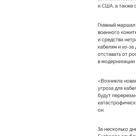
и США, а также 
Главный маршал 
военного комите
и средства нетр
кабелям и из-за
отставать от р
в модернизации
«Возникла новая
угроза для кабе
будут перереза
катастрофическ
он.
За несколько дн