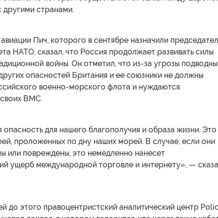
с другими странами.
авиации Пич, которого в сентябре назначили председате
та НАТО, сказал, что Россия продолжает развивать силы
адиционной войны. Он отметил, что из-за угрозы подводн
 других опасностей Британия и ее союзники не должны
оссийского военно-морского флота и нуждаются
 своих ВМС.
 опасность для нашего благополучия и образа жизни. Это
лей, проложенных по дну наших морей. В случае, если они
ны или повреждены, это немедленно нанесет
ий ущерб международной торговле и интернету», — сказ
ей до этого правоцентристский аналитический центр Poli