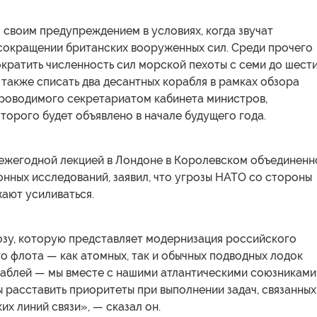
 своим предупреждением в условиях, когда звучат
сокращении британских вооруженных сил. Среди прочего
кратить численность сил морской пехоты с семи до шест
а также списать два десантных корабля в рамках обзора
проводимого секретариатом кабинета министров,
оторого будет объявлено в начале будущего года.
с ежегодной лекцией в Лондоне в Королевском объединен
нных исследований, заявил, что угрозы НАТО со стороны
ают усиливаться.
озу, которую представляет модернизация российского
 флота — как атомных, так и обычных подводных лодок
раблей — мы вместе с нашими атлантическими союзниками
 расставить приоритеты при выполнении задач, связанных
их линий связи», — сказал он.