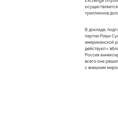
Exchange опубли
осуществляется
триллионов дол
В докладе, под
партии Риши Сун
американской р
действуют» вбли
Россия аннексир
всего она решил
с внешним миро