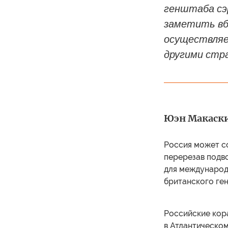
генштаба сэ
заметить вб
осуществляе
другими стр
Юэн Макаскил
Россия может с
перерезав подв
для международ
британского ген
Российские кор
в Атлантическом