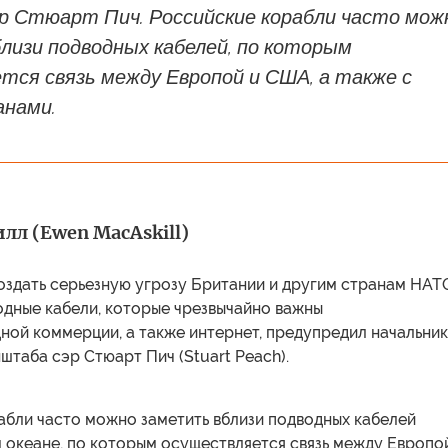
р Стюарт Пич. Российские корабли часто мож
лизи подводных кабелей, по которым
тся связь между Европой и США, а также с
анами.
л (Ewen MacAskill)
оздать серьезную угрозу Британии и другим странам НАТ
одные кабели, которые чрезвычайно важны
ной коммерции, а также интернет, предупредил начальник
штаба сэр Стюарт Пич (Stuart Peach).
абли часто можно заметить вблизи подводных кабелей
 океане, по которым осуществляется связь между Европо