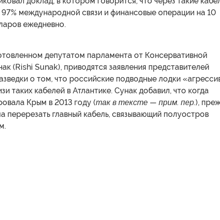
ковал доклад, в котором говорится, что через такие кабе
 97% международной связи и финансовые операции на 10
ларов ежедневно.
готовленном депутатом парламента от Консервативной
ак (Rishi Sunak), приводятся заявления представителей
азведки о том, что российские подводные лодки «агресси
зи таких кабелей в Атлантике. Сунак добавил, что когда
овала Крым в 2013 году (
так в тексте — прим. пер.
), пре
а перерезать главный кабель, связывающий полуостров
м.