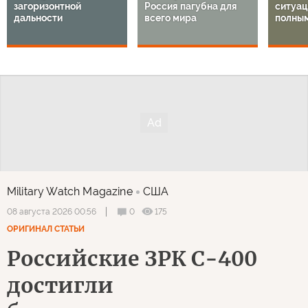
загоризонтной
Россия пагубна для
ситуац
дальности
всего мира
полным
Military Watch Magazine
США
0
175
08 августа 2026 00:56
ОРИГИНАЛ СТАТЬИ
Российские ЗРК С-400
достигли