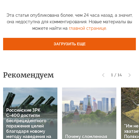
Эта статья опубликована более, чем 24 часа назад, а значит,
она недоступна для комментирования. Новые материалы вы
можете найти на
главной странице
.
ЗАГРУЗИТЬ ЕЩЕ
Рекомендуем
1
/
14
Российские ЗРК
С-400 достигли
беспрецедентного
поражения целей
"Им не
благодаря новому
хватает
методу наведения на
Почему сломленная
Поляки