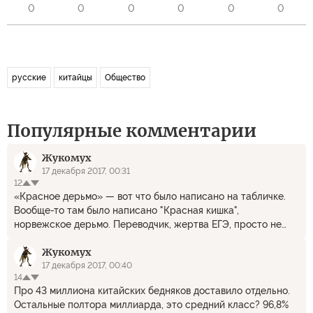
0
0
0
0
0
0
русские
китайцы
Общество
Популярные комментарии
Жукомух
17 декабря 2017, 00:31
12
«Красное дерьмо» — вот что было написано на табличке.
Вообще-то там было написано "Красная кишка",
норвежское дерьмо. Переводчик, жертва ЕГЭ, просто не
добавил лишнюю закорючку в иероглиф. Вот и все. Ну не
Жукомух
может норвег обойтись без вранья, национальный характер,
я думаю мешает.
17 декабря 2017, 00:40
14
Про 43 миллиона китайских бедняков доставило отдельно.
Остальные полтора миллиарда, это средний класс? 96,8%