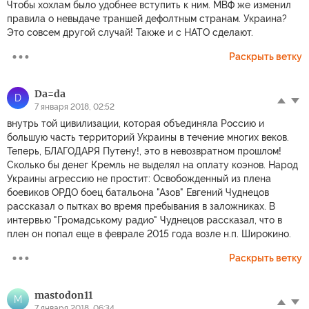
Чтобы хохлам было удобнее вступить к ним. МВФ же изменил
правила о невыдаче траншей дефолтным странам. Украина?
Это совсем другой случай! Также и с НАТО сделают.
Раскрыть ветку
Da=da
D
7 января 2018, 02:52
внутрь той цивилизации, которая объединяла Россию и
большую часть территорий Украины в течение многих веков.
Теперь, БЛАГОДАРЯ Путену!, это в невозвратном прошлом!
Сколько бы денег Кремль не выделял на оплату коэнов. Народ
Украины агрессию не простит: Освобожденный из плена
боевиков ОРДО боец батальона "Азов" Евгений Чуднецов
рассказал о пытках во время пребывания в заложниках. В
интервью "Громадському радио" Чуднецов рассказал, что в
плен он попал еще в феврале 2015 года возле н.п. Широкино.
Раскрыть ветку
mastodon11
M
7 января 2018, 06:34