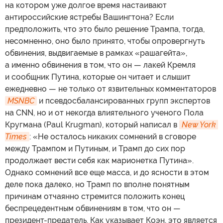
на котором уже долгое время настаивают
антироссийские ястребы Вашингтона? Если
предположить, что это было решение Трампа, тогда,
несомненно, оно было принято, чтобы опровергнуть
обвинения, выдвигаемые в рамках «рашагейта»,
а именно обвинения в том, что он — лакей Кремля
и сообщник Путина, которые он читает и слышит
ежедневно — не только от язвительных комментаторов
MSNBC
и псевдосбалансированных групп экспертов
на CNN, но и от некогда влиятельного ученого Пола
Кругмана (Paul Krugman), который написал в
New York 
Times
: «Не осталось никаких сомнений в сговоре
между Трампом и Путиным, и Трамп до сих пор
продолжает вести себя как марионетка Путина».
Однако сомнений все еще масса, и до ясности в этом
деле пока далеко, но Трамп по вполне понятным
причинам отчаянно стремится положить конец
беспрецедентным обвинениям в том, что он —
президент-предатель. Как указывает Коэн, это является