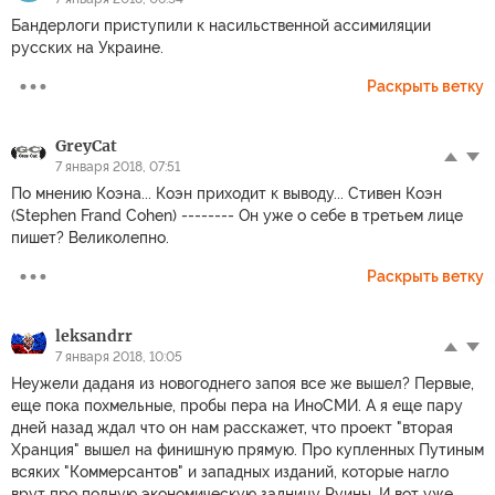
Бандерлоги приступили к насильственной ассимиляции
русских на Украине.
Раскрыть ветку
GreyCat
7 января 2018, 07:51
По мнению Коэна... Коэн приходит к выводу... Стивен Коэн
(Stephen Frand Cohen) -------- Он уже о себе в третьем лице
пишет? Великолепно.
Раскрыть ветку
leksandrr
7 января 2018, 10:05
Неужели даданя из новогоднего запоя все же вышел? Первые,
еще пока похмельные, пробы пера на ИноСМИ. А я еще пару
дней назад ждал что он нам расскажет, что проект "вторая
Хранция" вышел на финишную прямую. Про купленных Путиным
всяких "Коммерсантов" и западных изданий, которые нагло
врут про полную экономическую задницу Руины. И вот уже