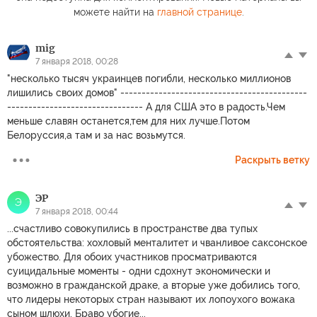
можете найти на
главной странице
.
mig
7 января 2018, 00:28
"несколько тысяч украинцев погибли, несколько миллионов
лишились своих домов" --------------------------------------------
-------------------------------- А для США это в радость.Чем
меньше славян останется,тем для них лучше.Потом
Белоруссия,а там и за нас возьмутся.
Раскрыть ветку
ЭР
Э
7 января 2018, 00:44
...счастливо совокупились в пространстве два тупых
обстоятельства: хохловый менталитет и чванливое саксонское
убожество. Для обоих участников просматриваются
суицидальные моменты - одни сдохнут экономически и
возможно в гражданской драке, а вторые уже добились того,
что лидеры некоторых стран называют их лопоухого вожака
сыном шлюхи. Браво убогие...