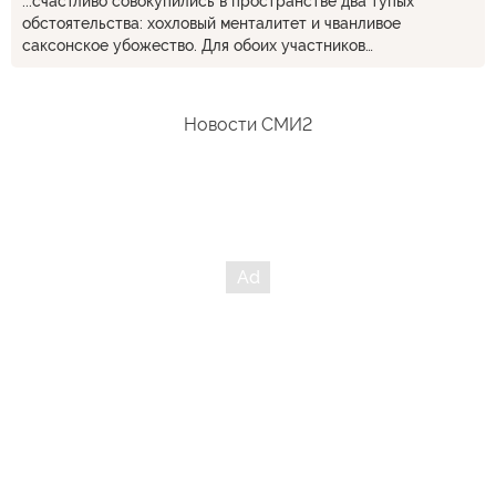
...счастливо совокупились в пространстве два тупых
обстоятельства: хохловый менталитет и чванливое
саксонское убожество. Для обоих участников
просматриваются суицидальные моменты - одни сдохнут
экономически и возможно в гражданской драке, а вторые
уже добились того, что лидеры некоторых стран называют
Новости СМИ2
их лопоухого вожака сыном шлюхи. Браво убогие...