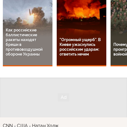
Как российские
баллистические
ракеты находят
"Огромный ущерб". В
бреши в
Киеве ужаснулись
Почем
противовоздушной
российским ударам:
проигр
обороне Украины
ответить нечем
войной
CNN
США
Натан Ходж