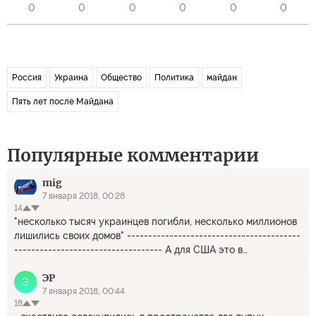
0
0
0
0
0
0
Россия
Украина
Общество
Политика
майдан
Пять лет после Майдана
Популярные комментарии
mig
7 января 2018, 00:28
14
"несколько тысяч украинцев погибли, несколько миллионов
лишились своих домов" -----------------------------------------
----------------------------------- А для США это в
радость.Чем меньше славян останется,тем для них
ЭР
лучше.Потом Белоруссия,а там и за нас возьмутся.
Э
7 января 2018, 00:44
18