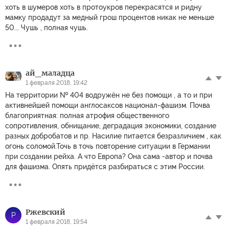
хоть в шумеров хоть в протоукров перекрасятся и ридну
мамку продадут за медный грош процентов никак не меньше
50... Чушь , полная чушь.
ай_маладца
1 февраля 2018, 19:42
На территории № 404 водружён не без помощи , а то и при
активнейшей помощи англосаксов национал-фашизм. Почва
благоприятная: полная атрофия общественного
сопротивления, обнищание, деградация экономики, создание
разных добробатов и пр. Насилие питается безразличием , как
огонь соломой.Точь в точь повторение ситуации в Германии
при создании рейха. А что Европа? Она сама -автор и почва
для фашизма. Опять придётся разбираться с этим России.
Ржевский
Р
1 февраля 2018, 19:54