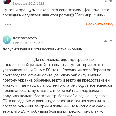
1 февраля 2018, 18:32
Ну вот, и французы въехали, что основателями фашизма и его
последними адептами являются рогули((( "Весьмир" с ними!!!
Раскрыть ветку
демократор
Д
1 февраля 2018, 18:39
Дерусификация и этническая чистка Украины
_____________________________________________________________
_________________ Да нормально, идет превращение
промышленной развитой страны в бантустан, причем это
устраивает как и США с ЕС, так и Россию, мы же забмраем ее
производства, объемы сбыта, дешевую раб силу. Именно
поэтому украина обречена, никто и никто не предоставит ей
никакой план маршалла, более того, этому будут все всячески
препятствовать, ну ответьте мне, какой план маршалла
получила польша, болгария, трибалтика? а ведь они давно в
ЕС, а попадание украины туда возможно только частями, в
составе румынии, венгрии и польши))). Но многие скакуасы
верят, что ЕС, угробивший болгарию, грецию, трибалтику,