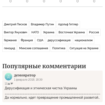
0
0
0
0
0
0
Дмитрий Песков
Владимир Путин
Адольф Гитлер
Виктор Янукович
НАТО
Украина
Восточная Украина
Россия
Германия
Франция
США
деруссификация
национализм
геноцид
Минские соглашения
Политика
Ситуация на Украине
Популярные комментарии
демократор
Д
1 февраля 2018, 18:39
13
Дерусификация и этническая чистка Украины
_____________________________________________________________
Да нормально, идет превращение промышленной развитой
страны в бантустан, причем это устраивает как и США с