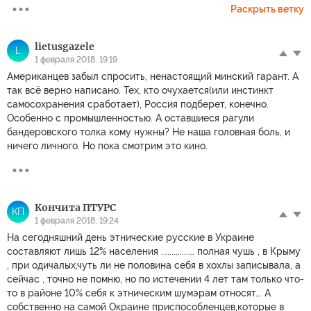
Раскрыть ветку
lietusgazele
L
1 февраля 2018, 19:19
Американцев забыл спросить, ненастоящий минский гарант. А
так всё верно написано. Тех, кто очухается(или инстинкт
самосохранения сработает), Россия подберет, конечно.
Особенно с промышленностью. А оставшиеся рагули
бандеровского толка кому нужны? Не наша головная боль, и
ничего личного. Но пока смотрим это кино.
Кончита ПТУРС
КП
1 февраля 2018, 19:24
На сегодняшний день этнические русские в Украине
составляют лишь 12% населения ................ полная чушь , в Крыму
, при одичалых,чуть ли не половина себя в хохлы записывала, а
сейчас , точно не помню, но по истечении 4 лет там только что-
то в районе 10% себя к этническим шумэрам относят... А
собственно на самой Окраине приспособленцев,которые в