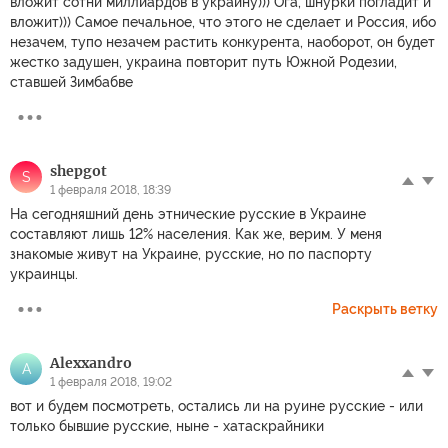
вложит сотни миллиардов в украину))) Ога, шнурки погладит и
вложит))) Самое печальное, что этого не сделает и Россия, ибо
незачем, тупо незачем растить конкурента, наоборот, он будет
жестко задушен, украина повторит путь Южной Родезии,
ставшей Зимбабве
shepgot
S
1 февраля 2018, 18:39
На сегодняшний день этнические русские в Украине
составляют лишь 12% населения. Как же, верим. У меня
знакомые живут на Украине, русские, но по паспорту
украинцы.
Раскрыть ветку
Alexxandro
A
1 февраля 2018, 19:02
вот и будем посмотреть, остались ли на руине русские - или
только бывшие русские, ныне - хатаскрайники