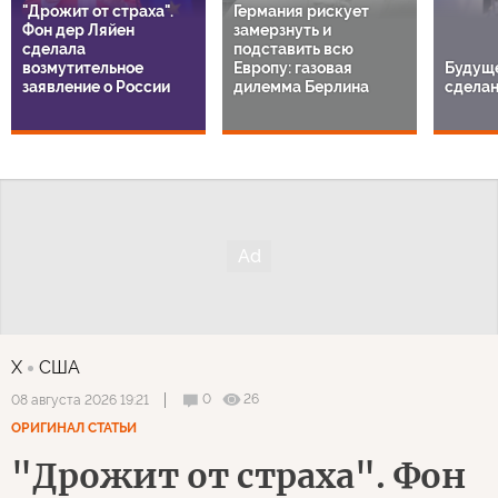
"Дрожит от страха".
Германия рискует
Фон дер Ляйен
замерзнуть и
сделала
подставить всю
возмутительное
Европу: газовая
Будуще
заявление о России
дилемма Берлина
сделан
X
США
0
26
08 августа 2026 19:21
ОРИГИНАЛ СТАТЬИ
"Дрожит от страха". Фон