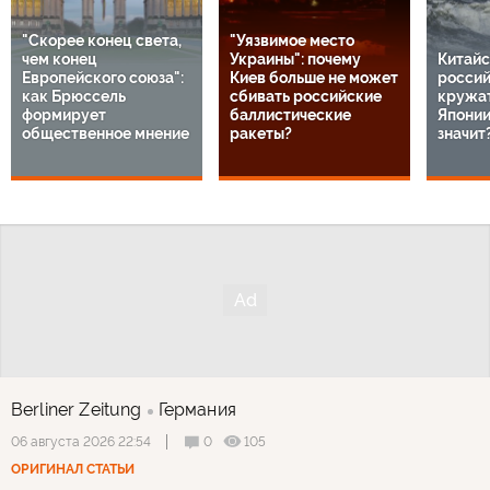
"Скорее конец света,
"Уязвимое место
чем конец
Украины": почему
Китайс
Европейского союза":
Киев больше не может
россий
как Брюссель
сбивать российские
кружат
формирует
баллистические
Японии
общественное мнение
ракеты?
значит
Berliner Zeitung
Германия
0
105
06 августа 2026 22:54
ОРИГИНАЛ СТАТЬИ