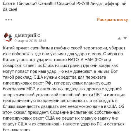
базы в Тбилисси? Ох-ма!!!!! Спасибо! РЖУ!!! Ай-да , аффтар, ай
да сын!
Раскрыть ветку
Дмитрий С
2 марта 2018, 18:41
Китай прячет свои базы в глубине своей территории, убирает
их с побережья где они уязвимы для удара с моря. С моря по
Китаю угрожает ударить только НАТО. А НАМ (РФ) они
доверяют, ставят их близь наших границ где они вроде как
могут попаст под наш удар. Но нам доверяют, а мы им. Вот
такой расклад. США нужны средства для перехвата
гиперзвуковых ракет РФ , гиперзвуковых планирующих
боеголовок МБР, и автономных подводных дронов с ядерной
энергетической установкой способной нести ЯБП и имеющие
неограниченную по времени автономность, а их создать в
ближайшие десять двадцать лет невозможно даже в США. Об
этом сказал президент. Создание (испытание) собственных
гиперзвуковых ракет США не решат их главную задачу (не
спасут США и их союзников) - нанести удар по РФ и остаться
без наказания.