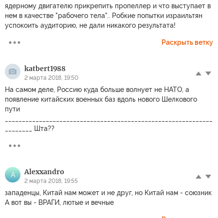
ядерному двигателю прикрепить пропеллер и что выступает в
нем в качестве "рабочего тела".. Робкие попытки израильтян
успокоить аудиторию, не дали никакого результата!
Раскрыть ветку
katbert1988
2 марта 2018, 19:50
На самом деле, Россию куда больше волнует не НАТО, а
появление китайских военных баз вдоль нового Шелкового
пути
_____________________________________________________________
________ Шта??
Alexxandro
A
2 марта 2018, 19:55
западенцы, Китай нам может и не друг, но Китай нам - союзник
А вот вы - ВРАГИ, лютые и вечные