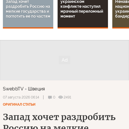
Запад хочет
украинском
Ненави
раздробить Россию на
конфликте наступил
национ
мелкие государства и
мрачный переломный
украин
поглотить ее по частям
момент
банде
SwebbTV
Швеция
0
2491
07 августа 2026 06:14
ОРИГИНАЛ СТАТЬИ
Запад хочет раздробить
Россию на мелкие