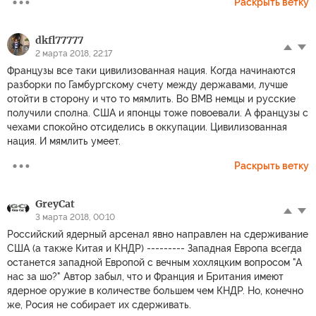
Раскрыть ветку
dkfl77777
2 марта 2018, 22:17
Французы все таки цивилизованная нация. Когда начинаются
разборки по Гамбургскому счету между державами, лучше
отойти в сторону и что то мямлить. Во ВМВ немцы и русские
получили сполна. США и японцы тоже повоевали. А французы с
чехами спокойно отсиделись в оккупации. Цивилизованная
нация. И мямлить умеет.
Раскрыть ветку
GreyCat
3 марта 2018, 00:10
Российский ядерный арсенал явно направлен на сдерживание
США (а также Китая и КНДР) --------- Западная Европа всегда
останется западной Европой с вечным хохляцким вопросом "А
нас за шо?" Автор забыл, что и Франция и Британия имеют
ядерное оружие в количестве большем чем КНДР. Но, конечно
же, Росия не собирает их сдерживать.