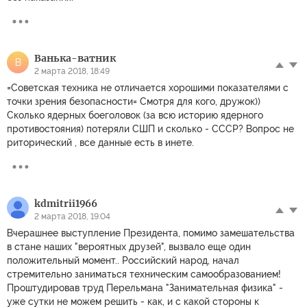
Ванька-ватник
В
2 марта 2018, 18:49
=Советская техника не отличается хорошими показателями с
точки зрения безопасности= Смотря для кого, дружок))
Сколько ядерных боеголовок (за всю историю ядерного
противостояния) потеряли СШП и сколько - СССР? Вопрос не
риторический , все данные есть в инете.
kdmitrii1966
2 марта 2018, 19:04
Вчерашнее выступление Президента, помимо замешательства
в стане наших "вероятных друзей", вызвало еще один
положительный момент.. Российский народ, начал
стремительно заниматься техническим самообразованием!
Проштудировав труд Перельмана "Занимательная физика" -
уже сутки не можем решить - как, и с какой стороны к