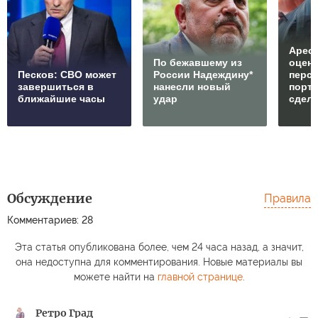
Арест
По бежавшему из
оцен
Песков: СВО может
России Надеждину*
перс
завершиться в
нанесли новый
порто
ближайшие часы
удар
сдел
Обсуждение
Правила
Комментариев: 28
Эта статья опубликована более, чем 24 часа назад, а значит,
она недоступна для комментирования. Новые материалы вы
можете найти на
главной странице
.
Ретро Град