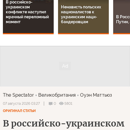
В российско-
украинском
Ненависть польских
конфликте наступил
националистов к
мрачный переломный
украинским наци-
В Росс
момент
бандеровцам
Путин, 
The Spectator
Великобритания
Оуэн Маттьюз
0
5801
07 августа 2026 03:27
ОРИГИНАЛ СТАТЬИ
В российско-украинском