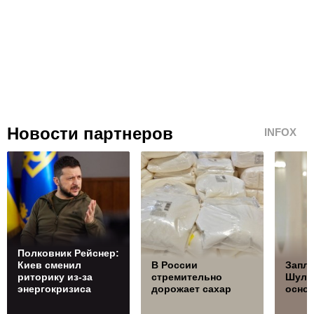
Новости партнеров
INFOX
Полковник Рейснер:
Киев сменил
В России
Запла
риторику из-за
стремительно
Шуль
энергокризиса
дорожает сахар
осно