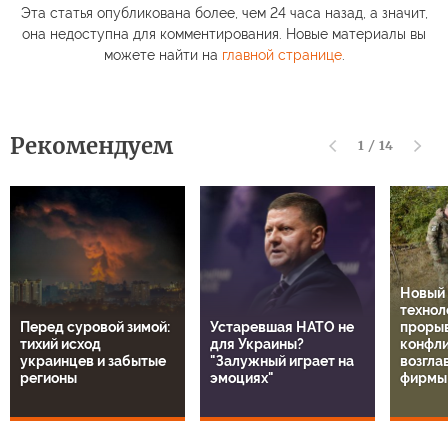
Эта статья опубликована более, чем 24 часа назад, а значит,
она недоступна для комментирования. Новые материалы вы
можете найти на
главной странице
.
Рекомендуем
1
/
14
Новый
технол
Перед суровой зимой:
Устаревшая НАТО не
прорыв
тихий исход
для Украины?
конфли
украинцев и забытые
"Залужный играет на
возгла
регионы
эмоциях"
фирмы