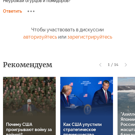
Неурожай огурцов и помидоров?
Ответить
Чтобы участвовать в дискуссии
авторизуйтесь
или
зарегистрируйтесь
Рекомендуем
1
/
14
"Ахилл
Японии
Почему США
Как США упустили
России
проигрывают войну за
стратегическое
масшт
войной?
преимущество
блэкау