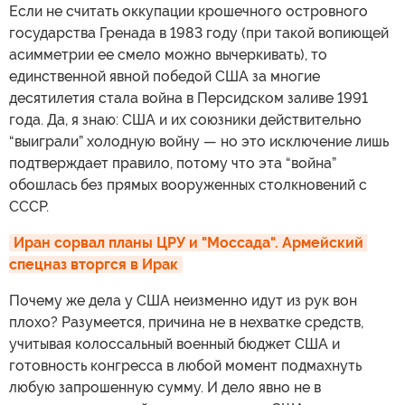
Если не считать оккупации крошечного островного
государства Гренада в 1983 году (при такой вопиющей
асимметрии ее смело можно вычеркивать), то
единственной явной победой США за многие
десятилетия стала война в Персидском заливе 1991
года. Да, я знаю: США и их союзники действительно
“выиграли” холодную войну — но это исключение лишь
подтверждает правило, потому что эта “война”
обошлась без прямых вооруженных столкновений с
СССР.
Иран сорвал планы ЦРУ и "Моссада". Армейский 
спецназ вторгся в Ирак
Почему же дела у США неизменно идут из рук вон
плохо? Разумеется, причина не в нехватке средств,
учитывая колоссальный военный бюджет США и
готовность конгресса в любой момент подмахнуть
любую запрошенную сумму. И дело явно не в