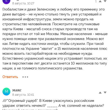
E
1
8 августа, 10:27
Глобалистам и даже Зеленскому и любому его преемнику это
даже выгодно - не нужно столько тянуть уже устаревшей и
изношенной инфраструктуры, земли можно продать на
строительство человейников. Посмотрите на спутниковые
карты Киева - масштаб сноса старых производств там на
порядки отстал от той же Москвы. Меньше населения - меньше
нужно помощи извне при разваленной экономике. Можно вот
как Литве кидать косточки иногда, чтобы служили. При такой
плотности на Украине "хватит" и 15 миллионов населения плюс
можно возить гастарбайтеров на необходимые нужды.
Естественно украинский нацизм это устраивает полностью, их
там в перспективе лет десяти останется 10 миллионов по типу
нации, а не голимого политического украинства.
Ответить
макс
М
8 августа, 10:41
///"Огромный ущерб". В Киеве ужаснулись российским
ударам: ответить нечем/// ______ А чё, солений не наделали?