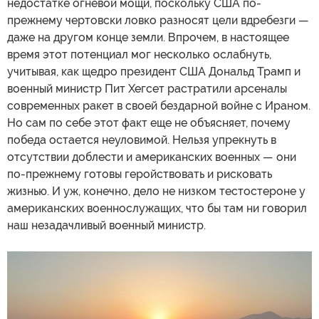
недостатке огневой мощи, поскольку США по-
прежнему чертовски ловко разносят цели вдребезги —
даже на другом конце земли. Впрочем, в настоящее
время этот потенциал мог несколько ослабнуть,
учитывая, как щедро президент США Дональд Трамп и
военный министр Пит Хегсет растратили арсеналы
современных ракет в своей бездарной войне с Ираном.
Но сам по себе этот факт еще не объясняет, почему
победа остается неуловимой. Нельзя упрекнуть в
отсутствии доблести и американских военных — они
по-прежнему готовы геройствовать и рисковать
жизнью. И уж, конечно, дело не низком тестостероне у
американских военнослужащих, что бы там ни говорил
наш незадачливый военный министр.