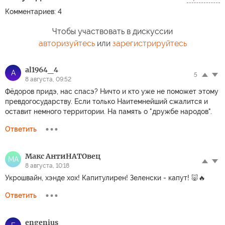
Комментариев: 4
Чтобы участвовать в дискуссии
авторизуйтесь
или
зарегистрируйтесь
al1964_4
A
5
8 августа, 09:52
Фёдоров придэ, нас спасэ? Ничто и кто уже не поможет этому
превдогосударству. Если только Наитемнейший сжалится и
оставит немного территории. На память о "дружбе народов".
Ответить
Макс АнтиНАТОвец
МА
8 августа, 10:18
Укрошвайн, хэнде хох! Капитулирен! Зеленски - капут! 🐷🔥
Ответить
engenius