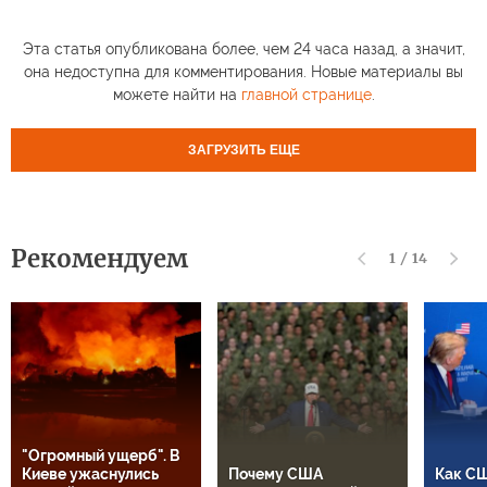
Эта статья опубликована более, чем 24 часа назад, а значит,
она недоступна для комментирования. Новые материалы вы
можете найти на
главной странице
.
ЗАГРУЗИТЬ ЕЩЕ
Рекомендуем
1
/
14
"Огромный ущерб". В
Киеве ужаснулись
Почему США
Как СШ