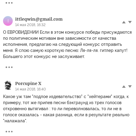
ittleqwin@gmail.com
I
14 мая 2018, 16:32
О ЕВРОВИДЕНИИ Если в этом конкурсе победы присуждаются
по политическим мотивам вне зависимости от качества
исполнения, предлагаю на следующий конкурс отправить
меня. Я спою самую короткую песню: Ля-ля-ля. гитлер капут!
Большего этот конкурс не заслуживает.
Porcupine X
14 мая 2018, 16:40
Какое уж там "подлое издевательство" с "хейтерами" когда, к
примеру, тот же припев песни бэкграунд из трех голосов
откровенно вытягивал : то ли переволновалась, то ли не в
голосе оказалась - какая разница, если в результате реально
"налажала".