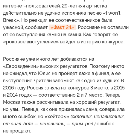
интернет-пользователей. 29-летняя артистка
действительно не удачно исполнила песню «I won't
Break». Но реакция ее соотечественников была
ужасной, сообщает
«Факт 24»
. Россияне не оставили
от ее выступления камня на камня. Как говорят, ее
«роковое выступление» войдет в историю конкурса.
Россияне уже много лет добиваются на
«Евровидении» высоких результатов. Поэтому никто
не ожидал, что Юлия не пройдет даже в финал, а ее
выступление зрители запомнят как одно из худших. В
2016 году Россия заняла на конкурсе 3 место, в 2015
и 2014 годах — соответственно 2 и 7 место. Теперь
Москва также рассчитывала на хороший результат,
но увы… Певица, как она призналась сама, совершила
много ошибок, но «хейтеры»
(склочник, ненавистник,
от англ. hate — ненависть, — прим. ред.)
ошибок
не прощают.