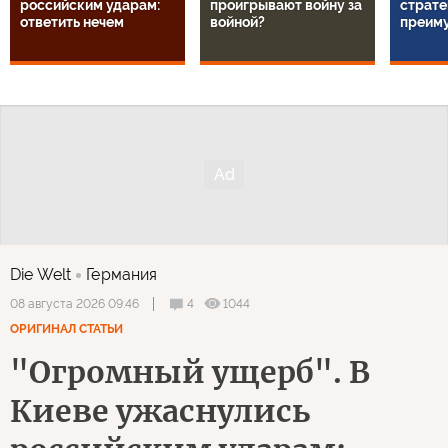
российским ударам:
проигрывают войну за
страте
ответить нечем
войной?
преим
Die Welt
Германия
4
1044
08 августа 2026 09:46
ОРИГИНАЛ СТАТЬИ
"Огромный ущерб". В
Киеве ужаснулись