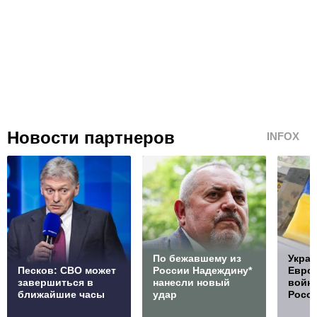
Новости партнеров
INFOX
По бежавшему из
Украи
Песков: СВО может
России Надеждину*
Европ
завершиться в
нанесли новый
войну
ближайшие часы
удар
Росс