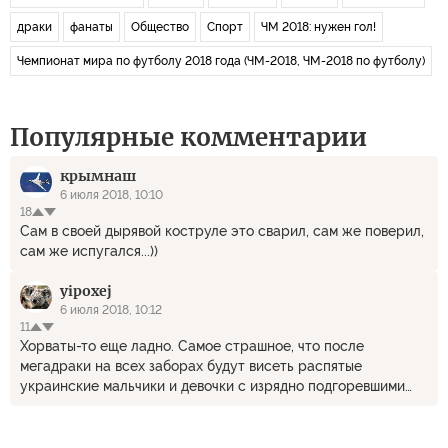
драки
фанаты
Общество
Спорт
ЧМ 2018: нужен гол!
Чемпионат мира по футболу 2018 года (ЧМ-2018, ЧМ-2018 по футболу)
Популярные комментарии
крымнаш
6 июля 2018, 10:10
18
Сам в своей дырявой коструле это сварил, сам же поверил,
сам же испугался...))
yipoxej
6 июля 2018, 10:12
11
Хорваты-то еще ладно. Самое страшное, что после
мегадраки на всех заборах будут висеть распятые
украинские мальчики и девочки с изрядно подгоревшими
пуканами. А полиция в красивой форме будет ходить и
цветочки нюхать, прям как на Украине.