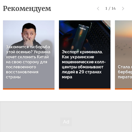
Рекомендуем
1
/
14
Закончится ли борьба
этой осенью? Украина
Экспорт криминала.
хочет склонить Китай
Как украинские
на свою сторону для
мошеннические колл-
послевоенного
центры обманывают
Стала 
восстановления
людей в 29 странах
бербе
страны
мира
пират