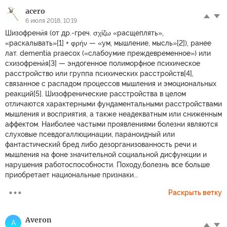
acero
6 июля 2018, 10:19
Шизофрени́я (от др.-греч. σχίζω «расщеплять»,
«раскалывать»[1] + φρήν — «ум, мышление, мысль»[2]), ранее
лат. dementia praecox («слабоумие преждевременное») или
схизофрени́я[3] — эндогенное полиморфное психическое
расстройство или группа психических расстройств[4],
связанное с распадом процессов мышления и эмоциональных
реакций[5]. Шизофренические расстройства в целом
отличаются характерными фундаментальными расстройствами
мышления и восприятия, а также неадекватным или сниженным
аффектом. Наиболее частыми проявлениями болезни являются
слуховые псевдогаллюцинации, параноидный или
фантастический бред либо дезорганизованность речи и
мышления на фоне значительной социальной дисфункции и
нарушения работоспособности. Походу,болезнь все больше
приобретает национальные признаки...
Раскрыть ветку
Averon
A