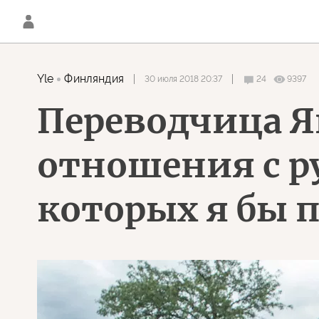
Yle
Финляндия
30 июля 2018 20:37
24
9397
Переводчица Я
отношения с р
которых я бы 