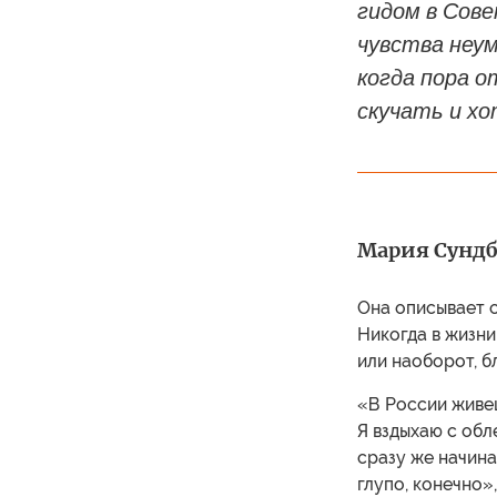
гидом в Сове
чувства неум
когда пора о
скучать и х
Мария Сундбл
Она описывает с
Никогда в жизни
или наоборот, б
«В России живеш
Я вздыхаю с обл
сразу же начина
глупо, конечно»