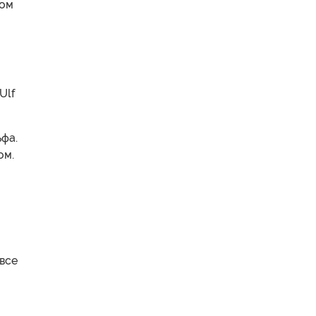
мом
Ulf
ьфа.
ом.
 все