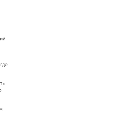
кий
 где
ть
ю.
ом