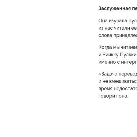
Заслуженная п
Она изучала рус
из нас читали ее
слова принадле
Когда мы читаем
и Риикку Пулкки
именно с интер
«Задача перево
и не вмешиватьс
время недостато
говорит она.