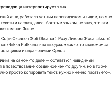
ереводчица интерпретирует язык
ский язык, работала устным переводчиком и гидом, но мн
 тексты и наслаждались богатым языком, не зная, что эти
жат именно Янине.
 Софи Оксанен (Sofi Oksanen), Розу Ликсом (Rosa Liksom)
нен (Riikka Pulkkinen) на шведском языке, то знакомимся
претациями и выражениями Орлов.
дчика на самом-то деле — оставаться невидимым
я в повествование, созданное кем-то другим, но в то же
чно просто копировать текст, нужно именно писать его»,