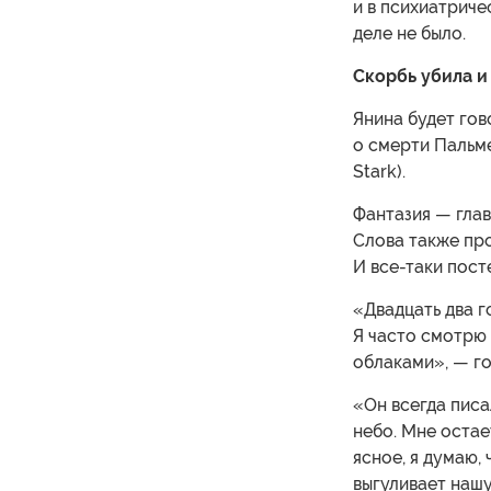
и в психиатриче
деле не было.
Скорбь убила и
Янина будет гов
о смерти Пальме
Stark).
Фантазия — глав
Слова также про
И все-таки пост
«Двадцать два г
Я часто смотрю 
облаками», — го
«Он всегда писа
небо. Мне остае
ясное, я думаю,
выгуливает наш