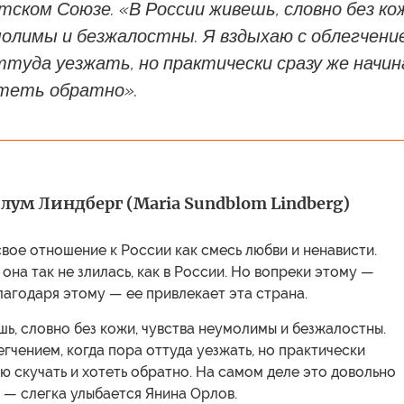
тском Союзе. «В России живешь, словно без ко
олимы и безжалостны. Я вздыхаю с облегчени
ттуда уезжать, но практически сразу же начи
отеть обратно».
ум Линдберг (Maria Sundblom Lindberg)
вое отношение к России как смесь любви и ненависти.
 она так не злилась, как в России. Но вопреки этому —
лагодаря этому — ее привлекает эта страна.
ь, словно без кожи, чувства неумолимы и безжалостны.
егчением, когда пора оттуда уезжать, но практически
ю скучать и хотеть обратно. На самом деле это довольно
, — слегка улыбается Янина Орлов.