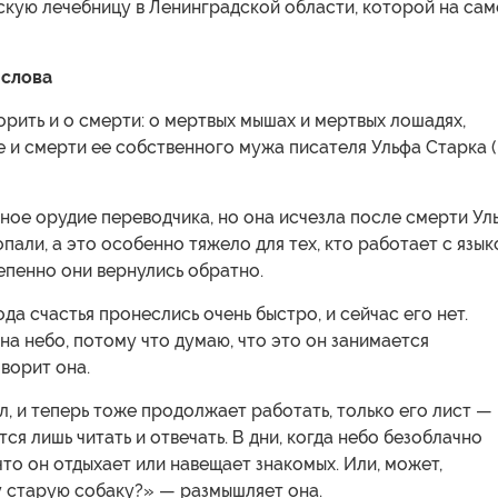
скую лечебницу в Ленинградской области, которой на са
 слова
орить и о смерти: о мертвых мышах и мертвых лошадях,
 и смерти ее собственного мужа писателя Ульфа Старка (
ное орудие переводчика, но она исчезла после смерти Ул
пали, а это особенно тяжело для тех, кто работает с язык
епенно они вернулись обратно.
ода счастья пронеслись очень быстро, и сейчас его нет.
на небо, потому что думаю, что это он занимается
ворит она.
л, и теперь тоже продолжает работать, только его лист —
тся лишь читать и отвечать. В дни, когда небо безоблачно
 что он отдыхает или навещает знакомых. Или, может,
у старую собаку?» — размышляет она.