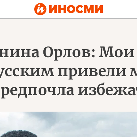
нина Орлов: Мои
усским привели м
предпочла избежа