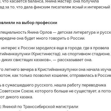
, что касается баланса, Янина мастер: она получила
д за то, что дала финским писателям ясный и интересный
овлияли на выбор профессии
специальность Янина Орлов — детская литература и русс
 передаче она будет много говорить о России.
интерес к России зародился еще в городе, где я провела
тийнанкаупунки (Кристинестад), на спортивном стадионе,
диких свистящих казаков», — рассказывает она.
о летнего вечера в Кристийнанкаупунки она начала изуча
 потом, как только позволил кошелек, отправилась в Росси
ь в сумасшедшего русского, нашла работу переводчика
 Советском Союзе, которого больше не существует, а пот
от дикого казака.
с Яниной по Транссибирской магистрали