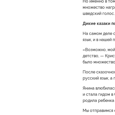
Но именно в том
множество награ
шведский голос.
Дикие казаки п
На самом деле 
язык, и в нашей
«Возможно, мой 
детство, — Крис
было множество 
После сказочног
русский язык, а
Янина влюбилас
и стала гидом в
родила ребенка 
Мы отправимся 