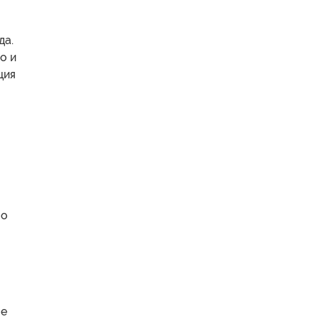
да.
о и
ция
ло
ое