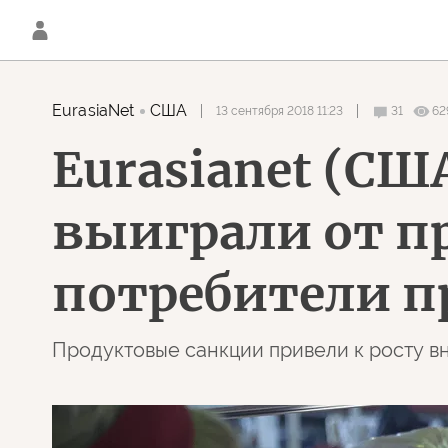
EurasiaNet
США
13 сентября 2018 11:23
31
62
Eurasianet (СШ
выиграли от пр
потребители п
Продуктовые санкции привели к росту вн