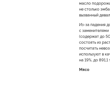
масло подорожал
не столько эмба
вызванный девал
Из-за падения 
с заменителями 
(содержат до 5
состоять из рас
посчитать нево
используют в ка
на 19%, до 891,1
Мясо