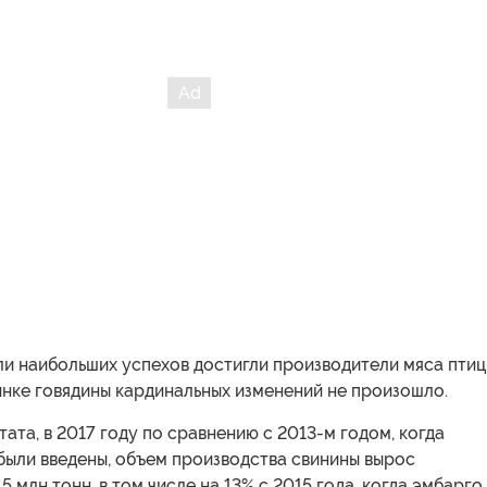
ли наибольших успехов достигли производители мяса пти
ынке говядины кардинальных изменений не произошло.
ата, в 2017 году по сравнению с 2013-м годом, когда
были введены, объем производства свинины вырос
,5 млн тонн, в том числе на 13% с 2015 года, когда эмбарго