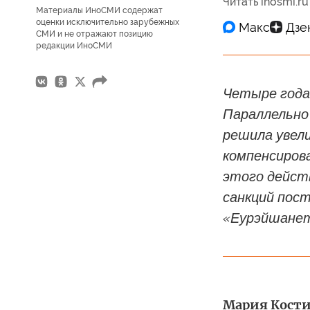
Читать inosmi.ru
Материалы ИноСМИ содержат
оценки исключительно зарубежных
СМИ и не отражают позицию
редакции ИноСМИ
Четыре года 
Параллельно 
решила увел
компенсиров
этого дейст
санкций пос
«Еурэйшанет
Мария Кост