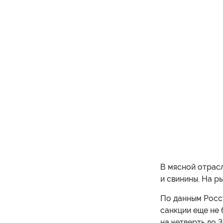
В мясной отрас
и свинины. На р
По данным Росст
санкции еще не 
на четверть до 3