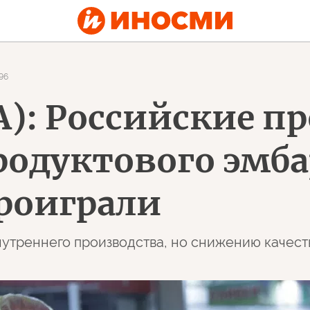
96
А): Российские 
одуктового эмбар
роиграли
утреннего производства, но снижению качеств