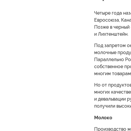
Четыре года на
Евросоюза, Кана
Позже в черный 
и Лихтенштейн.
Под запретом ок
молочные продук
Параллельно Ро
собственное пр
многим товарам 
Но от продукто
многих качестве
и девальвации р
получили высоки
Молоко
Производство м