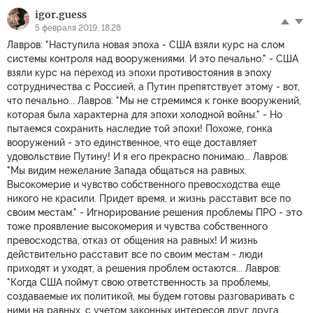
igor.guess
5 февраля 2019, 18:28
Лавров: "Наступила новая эпоха - США взяли курс на слом
системы контроля над вооружениями. И это печально." - США
взяли курс на переход из эпохи противостояния в эпоху
сотрудничества с Россией, а Путин препятствует этому - вот,
что печально... Лавров: "Мы не стремимся к гонке вооружений,
которая была характерна для эпохи холодной войны." - Но
пытаемся сохранить наследие той эпохи! Похоже, гонка
вооружений - это единственное, что еще доставляет
удовольствие Путину! И я его прекрасно понимаю... Лавров:
"Мы видим нежелание Запада общаться на равных.
Высокомерие и чувство собственного превосходства еще
никого не красили. Придет время, и жизнь расставит все по
своим местам." - Игнорирование решения проблемы ПРО - это
тоже проявление высокомерия и чувства собственного
превосходства, отказ от общения на равных! И жизнь
действительно расставит все по своим местам - люди
приходят и уходят, а решения проблем остаются... Лавров:
"Когда США поймут свою ответственность за проблемы,
создаваемые их политикой, мы будем готовы разговаривать с
ними на равных, с учетом законных интересов друг друга.