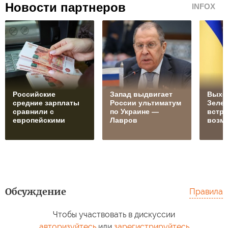
Новости партнеров
INFOX
Российские
Запад выдвигает
Выхо
средние зарплаты
России ультиматум
Зелен
сравнили с
по Украине —
встре
европейскими
Лавров
возм
Обсуждение
Правила
Чтобы участвовать в дискуссии
авторизуйтесь
или
зарегистрируйтесь