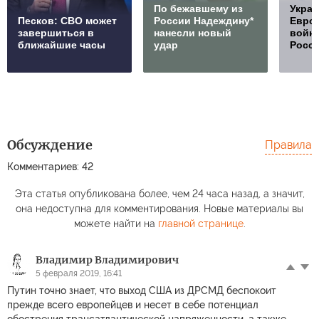
По бежавшему из
Украи
Песков: СВО может
России Надеждину*
Европ
завершиться в
нанесли новый
войну
ближайшие часы
удар
Росс
Обсуждение
Правила
Комментариев: 42
Эта статья опубликована более, чем 24 часа назад, а значит,
она недоступна для комментирования. Новые материалы вы
можете найти на
главной странице
.
Владимир Владимирович
5 февраля 2019, 16:41
Путин точно знает, что выход США из ДРСМД беспокоит
прежде всего европейцев и несет в себе потенциал
обострения трансатлантической напряженности, а также