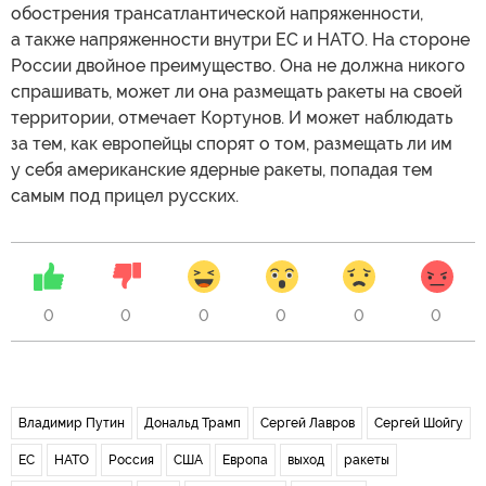
обострения трансатлантической напряженности,
а также напряженности внутри ЕС и НАТО. На стороне
России двойное преимущество. Она не должна никого
спрашивать, может ли она размещать ракеты на своей
территории, отмечает Кортунов. И может наблюдать
за тем, как европейцы спорят о том, размещать ли им
у себя американские ядерные ракеты, попадая тем
самым под прицел русских.
0
0
0
0
0
0
Владимир Путин
Дональд Трамп
Сергей Лавров
Сергей Шойгу
ЕС
НАТО
Россия
США
Европа
выход
ракеты