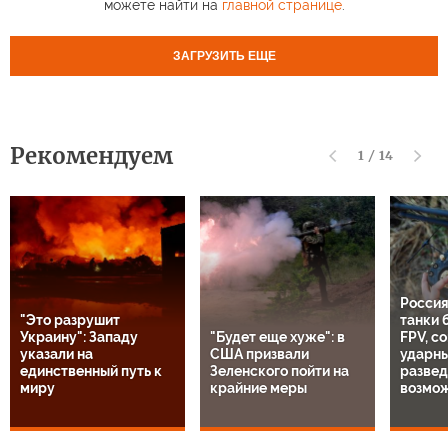
можете найти на
главной странице
.
ЗАГРУЗИТЬ ЕЩЕ
Рекомендуем
1
/
14
Россия
"Это разрушит
танки 
Украину": Западу
"Будет еще хуже": в
FPV, с
указали на
США призвали
ударны
единственный путь к
Зеленского пойти на
разве
миру
крайние меры
возмо