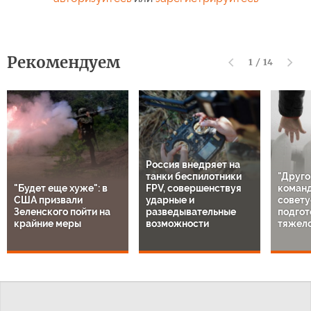
Рекомендуем
1
/
14
Россия внедряет на
танки беспилотники
"Друго
"Будет еще хуже": в
FPV, совершенствуя
команд
США призвали
ударные и
совету
Зеленского пойти на
разведывательные
подгот
крайние меры
возможности
тяжело