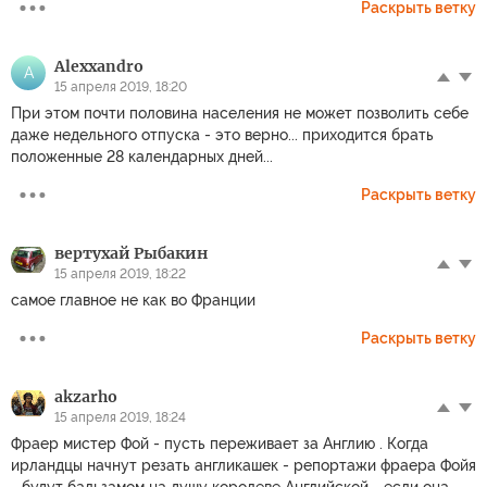
Раскрыть ветку
Alexxandro
A
15 апреля 2019, 18:20
При этом почти половина населения не может позволить себе
даже недельного отпуска - это верно... приходится брать
положенные 28 календарных дней...
Раскрыть ветку
вертухай Рыбакин
15 апреля 2019, 18:22
самое главное не как во Франции
Раскрыть ветку
akzarho
15 апреля 2019, 18:24
Фраер мистер Фой - пусть переживает за Англию . Когда
ирландцы начнут резать англикашек - репортажи фраера Фойя
- будут бальзамом на душу королеве Английской - если она