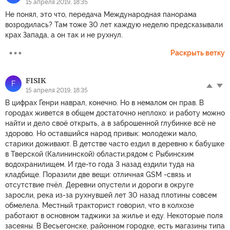
15 апреля 2019, 18:35
Не понял, это что, передача Международная панорама
возродилась? Там тоже 30 лет каждую неделю предсказывали
крах Запада, а он так и не рухнул.
Раскрыть ветку
FISIK
F
15 апреля 2019, 18:35
В цифрах Генри наврал, конечно. Но в немалом он прав. В
городах живется в общем достаточно неплохо: и работу можно
найти и дело своё открыть, а в заброшенной глубинке всё не
здорово. Но оставшийся народ привык: молодежи мало,
старики доживают. В детстве часто ездил в деревню к бабушке
в Тверской (Калининской) области,рядом с Рыбинским
водохранилищем. И где-то года 3 назад ездили туда на
кладбище. Поразили две вещи: отличная GSM -связь и
отсутствие пчёл. Деревни опустели и дороги в округе
заросли, река из-за рухнувшей лет 30 назад плотины совсем
обмелела. Местный тракторист говорил, что в колхозе
работают в основном таджики за жилье и еду. Некоторые поля
засеяны. В Весьегонске, районном городке, есть магазины типа