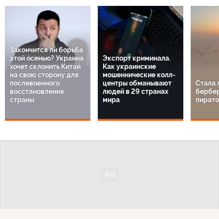
Закончится ли борьба
этой осенью? Украина
Экспорт криминала.
хочет склонить Китай
Как украинские
на свою сторону для
мошеннические колл-
послевоенного
центры обманывают
Стала 
восстановления
людей в 29 странах
бербе
страны
мира
пират