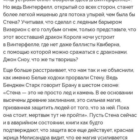
Но ведь Винтерфелл, открытый со всех сторон, станет
более легкой мишенью для потока упырей, чем была бы
Стена? Учитывая, что сделал с ледяным барьером
Визерион с его голубым огнем, только представьте, что
этот восставший дракон Короля ночи устроит
в Винтерфелле, где нет даже баллисты Квиберна,
с помощью которой можно сражаться с драконами.
Джон Сноу, что же ты творишь?
Еще больше расстраивает, что нам так и не объяснили,
как именно Белые ходоки прорвали Стену. Ведь
Бенджен Старк говорит Брану в шестом сезоне:
«Стена — это не просто лед и камень. В ее основании
высечены древние заклинания, это сильная магия,
призванная защитить людей от того, что за ней. Пока
она стоит, мертвым тут не пройти». Пусть Стена сейчас
и в аварийном состоянии, книги как будто
подтверждают, что защита все еще действует, красная
жрица Мелисандра видит, что ее магия усиливается