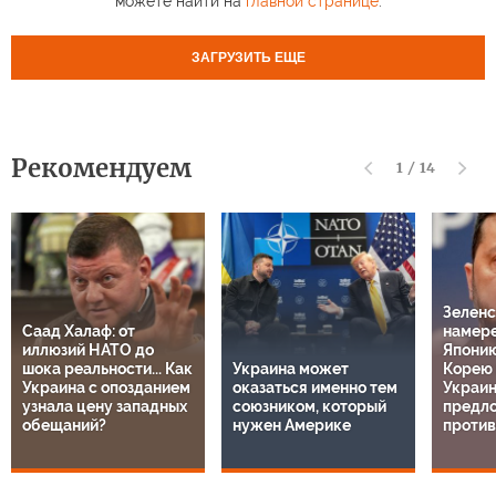
можете найти на
главной странице
.
ЗАГРУЗИТЬ ЕЩЕ
Рекомендуем
1
/
14
Зеленс
Саад Халаф: от
намере
иллюзий НАТО до
Япони
шока реальности... Как
Украина может
Корею 
Украина с опозданием
оказаться именно тем
Украин
узнала цену западных
союзником, который
предл
обещаний?
нужен Америке
проти