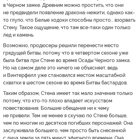
в Черном замке. Древним можно простить, что они
не предвидели появление дракона-нежити, однако как-
то глупо, что Белые ходоки способны просто… взорвать
Стену. Такое ощущение, что там все-таки один только
лед и камень.
Возможно, продюсеры решили перенести место
грядущей битвы, потому что в четвертом сезоне уже
была битва при Стене во время Осады Черного замка.
Но на самом деле это ничего не объясняет, ведь
и Винтерфелл уже становился местом масштабной
схватки в шестом сезоне во время Битвы бастардов.
Таким образом, Стена имеет так мало значения только
потому, что кто-то плохо владеет искусством
повествования. Большие обещания ни к чему
не привели. Тем не менее я скучаю по Стене больше,
чем по многим из десятков погибших персонажей. Она
заслуживала большего, чем просто быть снесенной
с лица земли за пять минут эфирного времени. Она