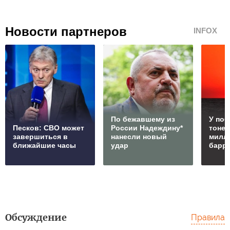
Новости партнеров
INFOX
По бежавшему из
У по
Песков: СВО может
России Надеждину*
тонет
завершиться в
нанесли новый
милл
ближайшие часы
удар
барр
Обсуждение
Правила