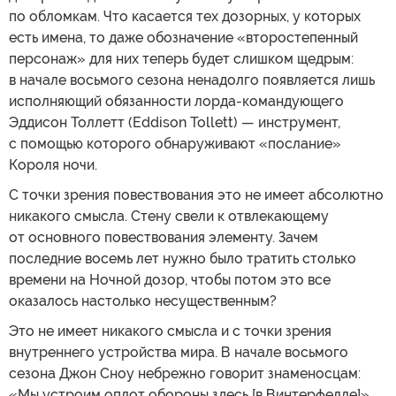
по обломкам. Что касается тех дозорных, у которых
есть имена, то даже обозначение «второстепенный
персонаж» для них теперь будет слишком щедрым:
в начале восьмого сезона ненадолго появляется лишь
исполняющий обязанности лорда-командующего
Эддисон Толлетт (Eddison Tollett) — инструмент,
с помощью которого обнаруживают «послание»
Короля ночи.
С точки зрения повествования это не имеет абсолютно
никакого смысла. Стену свели к отвлекающему
от основного повествования элементу. Зачем
последние восемь лет нужно было тратить столько
времени на Ночной дозор, чтобы потом это все
оказалось настолько несущественным?
Это не имеет никакого смысла и с точки зрения
внутреннего устройства мира. В начале восьмого
сезона Джон Сноу небрежно говорит знаменосцам:
«Мы устроим оплот обороны здесь [в Винтерфелле]».