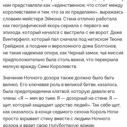
нам представляли как «единственное, что стоит между
королевствами и тем, что за их пределами», выражаясь
словами мейстера Эймона. Стена отлично работала
как географический якорь сериала с первого же
эпизода, который начался с выстрела с ее ворот. Даже
Винтерфелл, который пал сначала под натиском Теона
Грейджоя, а позднее и вероломного дома Болтонов,
не такая надежная опора, как Черный замок, чья миссия
предположительно была столь важна, что перекрыла
мелкую вражду Семи Королевств.
Значение Ночного дозора также должно было быть
велико. Его ключевая роль в великой битве, казалось,
была предопределена клятвой, которую давали его
члены: «Я — меч во тьме. Я — дозорный на стене. Я —
щит, который защищает царство людей». Так себе щит,
как оказалось: в конце седьмого сезона Король Ночи
просто взрывает стену вместе с людьми Ночного
дозора и ведет свою голубоглазую армию