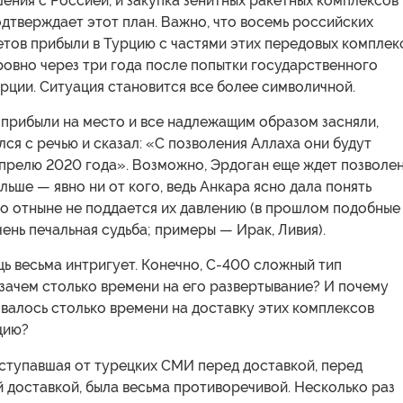
ения с Россией, и закупка зенитных ракетных комплексов
дтверждает этот план. Важно, что восемь российских
етов прибыли в Турцию с частями этих передовых комплек
ровно через три года после попытки государственного
рции. Ситуация становится все более символичной.
 прибыли на место и все надлежащим образом засняли,
ся с речью и сказал: «С позволения Аллаха они будут
апрелю 2020 года». Возможно, Эрдоган еще ждет позволе
ольше — явно ни от кого, ведь Анкара ясно дала понять
о отныне не поддается их давлению (в прошлом подобные
ень печальная судьба; примеры — Ирак, Ливия).
ь весьма интригует. Конечно, С-400 сложный тип
зачем столько времени на его развертывание? И почему
валось столько времени на доставку этих комплексов
цию?
ступавшая от турецких СМИ перед доставкой, перед
 доставкой, была весьма противоречивой. Несколько раз