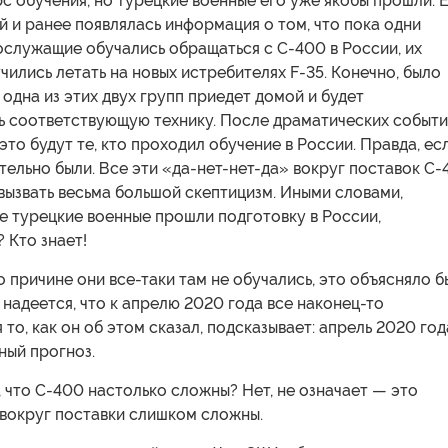
с обучения, но турецкие военные его уже якобы прошли. 
 и ранее появлялась информация о том, что пока одни
ослужащие обучались обращаться с С-400 в России, их
чились летать на новых истребителях F-35. Конечно, было
о одна из этих двух групп приедет домой и будет
ь соответствующую технику. После драматических событ
 это будут те, кто проходил обучение в России. Правда, ес
тельно были. Все эти «да-нет-нет-да» вокруг поставок С
вызвать весьма большой скептицизм. Иными словами,
е турецкие военные прошли подготовку в России,
 Кто знает!
о причине они все-таки там не обучались, это объясняло б
надеется, что к апрелю 2020 года все наконец-то
я то, как он об этом сказал, подсказывает: апрель 2020 го
ный прогноз.
, что С-400 настолько сложны? Нет, не означает — это
 вокруг поставки слишком сложны.