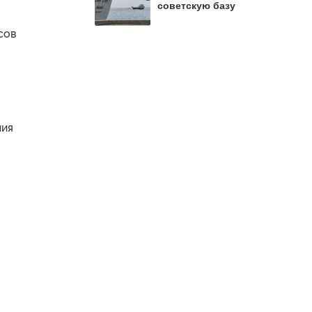
советскую базу
сов
ния