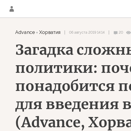
Advance
Хорватия
06 августа 2019 14:14
20
Загадка сложн
политики: поч
понадобится п
для введения в
(Advance, Хорв