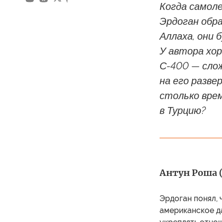
Когда самол
Эрдоган обра
Аллаха, они 
У автора хор
С-400 — слож
на его разв
столько врем
в Турцию?
Антун Роша (
Эрдоган понял,
американское д