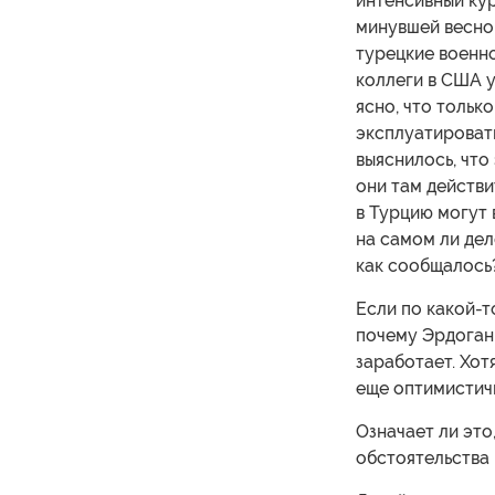
интенсивный кур
минувшей весной
турецкие военн
коллеги в США у
ясно, что тольк
эксплуатироват
выяснилось, что
они там действи
в Турцию могут 
на самом ли дел
как сообщалось?
Если по какой-т
почему Эрдоган 
заработает. Хот
еще оптимистич
Означает ли это
обстоятельства