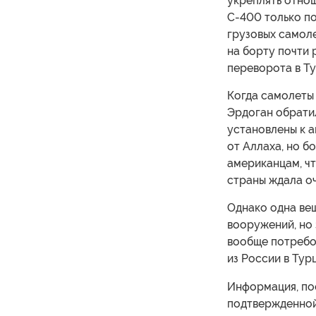
укреплять отнош
С-400 только по
грузовых самол
на борту почти 
переворота в Ту
Когда самолеты
Эрдоган обратил
установлены к 
от Аллаха, но б
американцам, чт
страны ждала оч
Однако одна вещ
вооружений, но 
вообще потребо
из России в Тур
Информация, по
подтвержденной