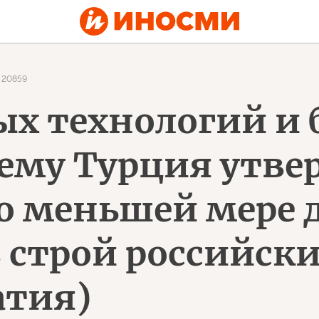
20859
ых технологий и
ему Турция утвер
о меньшей мере 
 строй российски
атия)