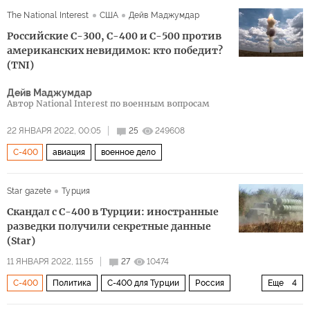
Вооруженные силы России
Вооруженные силы США
The National Interest
США
Дейв Маджумдар
Ту-95
Ростех
Российские С-300, С-400 и С-500 против
американских невидимок: кто победит?
(TNI)
Дейв Маджумдар
Автор National Interest по военным вопросам
22 ЯНВАРЯ 2022, 00:05
25
249608
С-400
авиация
военное дело
Star gazete
Турция
Скандал с С-400 в Турции: иностранные
разведки получили секретные данные
(Star)
11 ЯНВАРЯ 2022, 11:55
27
10474
С-400
Политика
С-400 для Турции
Россия
Еще
4
Турция
шпионаж
обвинение