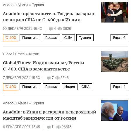
Anadolu Ajansı
Турция
секретные материалы
Anadolu: представитель Госдепа раскрыл
позицию США по С-400 для Индии
10 ДЕКАБРЯ 2021, 15:40
4
3829
С-400
Политика
Россия
США
Турция
Еще
6
Индия
Владимир Путин
Нарендра Моди
Global Times
Китай
Джо Байден
ПВО
ЗРК
Global Times: Индия купила у России
С-400. США в замешательстве
7 ДЕКАБРЯ 2021, 15:30
7
5548
С-400
Политика
Россия
Индия
США
Еще
1
комментарии читателей
Anadolu Ajansı
Турция
Anadolu: в Индии раскрыли невероятный
масштаб зависимости от России
6 ДЕКАБРЯ 2021, 15:45
11
26618