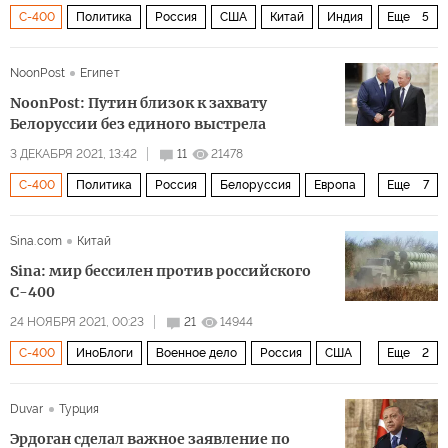
С-400
Политика
Россия
США
Китай
Индия
Еще
5
Владимир Путин
Нарендра Моди
визит
NoonPost
Египет
военное сотрудничество
NoonPost: Путин близок к захвату
двустороннее сотрудничество
Белоруссии без единого выстрела
3 ДЕКАБРЯ 2021, 13:42
11
21478
С-400
Политика
Россия
Белоруссия
Европа
Еще
7
Запад
Владимир Путин
Александр Лукашенко
Sina.com
Китай
ЕС
НАТО
интеграция
партнерство
Sina: мир бессилен против российского
С-400
24 НОЯБРЯ 2021, 00:23
21
14944
С-400
ИноБлоги
Военное дело
Россия
США
Еще
2
оружие
THAAD
Duvar
Турция
Эрдоган сделал важное заявление по