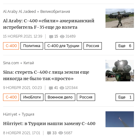
комментарии читателей
истребители
Al Araby Al Jadeed
Великобритания
двустороннее сотрудничество
Al Araby: С-400 «сбили» американский
истребитель F-35 еще до взлета
15 НОЯБРЯ 2021, 12:39
15
31489
С-400
Политика
С-400 для Турции
Россия
Еще
6
США
Турция
ПВО
F-16
истребители
F-35
Sina.com
Китай
Sina: стереть С-400 с лица земли еще
никогда не было так «просто»
9 НОЯБРЯ 2021, 00:23
41
120344
С-400
ИноБлоги
Военное дело
Россия
Еще
1
оружие
Hürriyet
Турция
Hürriyet: в Турции нашли замену С-400
8 НОЯБРЯ 2021, 17:01
33
5687