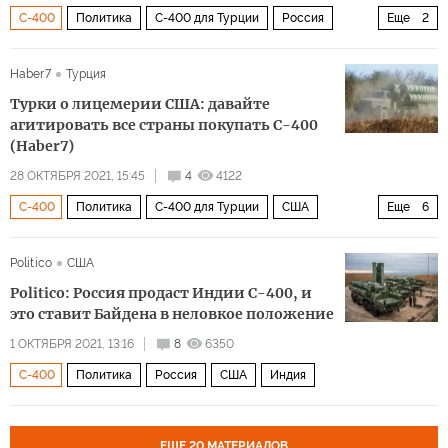
С-400
Политика
С-400 для Турции
Россия
Еще
2
Турция
ПВО
Haber7
Турция
Турки о лицемерии США: давайте
агитировать все страны покупать С-400
(Haber7)
28 ОКТЯБРЯ 2021, 15:45
4
4122
С-400
Политика
С-400 для Турции
США
Еще
6
Турция
Индия
санкции
двойные стандарты
Politico
США
комментарии читателей
Politico: Россия продаст Индии С-400, и
Закон «О противодействии противникам США посредством санкций» (CAATSA)
это ставит Байдена в неловкое положение
1 ОКТЯБРЯ 2021, 13:16
8
6350
С-400
Политика
Россия
США
Индия
ЕЩЕ 20 МАТЕРИАЛОВ