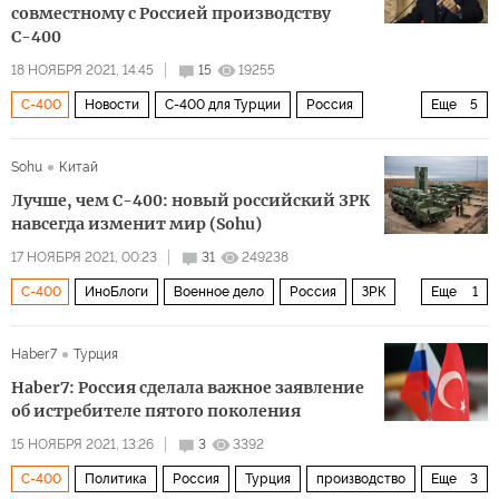
совместному с Россией производству
С-400
18 НОЯБРЯ 2021, 14:45
15
19255
С-400
Новости
С-400 для Турции
Россия
Еще
5
Турция
Реджеп Тайип Эрдоган
ПВО
заявление
Sohu
Китай
совместное производство
Лучше, чем С-400: новый российский ЗРК
навсегда изменит мир (Sohu)
17 НОЯБРЯ 2021, 00:23
31
249238
С-400
ИноБлоги
Военное дело
Россия
ЗРК
Еще
1
С-500
Haber7
Турция
Haber7: Россия сделала важное заявление
об истребителе пятого поколения
15 НОЯБРЯ 2021, 13:26
3
3392
С-400
Политика
Россия
Турция
производство
Еще
3