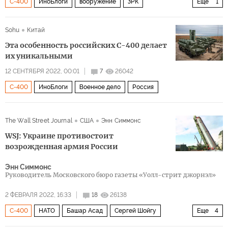
С-400
ИноБлоги
вооружение
ЗРК
Еще
1
безопасность
Sohu
Китай
Эта особенность российских С-400 делает
их уникальными
12 СЕНТЯБРЯ 2022, 00:01
7
26042
С-400
ИноБлоги
Военное дело
Россия
The Wall Street Journal
США
Энн Симмонс
WSJ: Украине противостоит
возрожденная армия России
Энн Симмонс
Руководитель Московского бюро газеты «Уолл-стрит джорнэл»
2 ФЕВРАЛЯ 2022, 16:33
18
26138
С-400
НАТО
Башар Асад
Сергей Шойгу
Еще
4