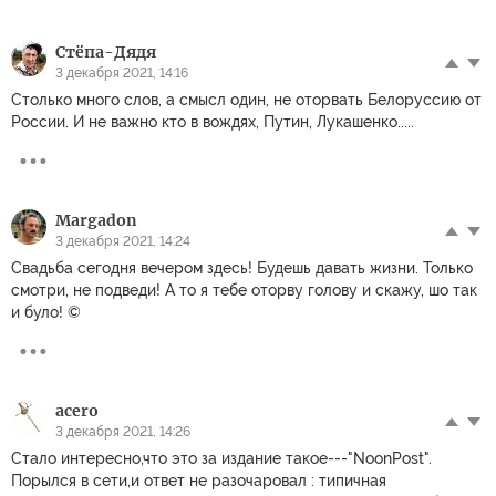
Стёпа-Дядя
3 декабря 2021, 14:16
Столько много слов, а смысл один, не оторвать Белоруссию от
России. И не важно кто в вождях, Путин, Лукашенко.....
Margadon
3 декабря 2021, 14:24
Свадьба сегодня вечером здесь! Будешь давать жизни. Только
смотри, не подведи! А то я тебе оторву голову и скажу, шо так
и було! ©
acero
3 декабря 2021, 14:26
Стало интересно,что это за издание такое---"NoonPost".
Порылся в сети,и ответ не разочаровал : типичная