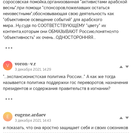
соросовская помойка,организованная "активистами арабской
весны",при помощи "спонсоров,пожелавших остаться
неизвестными",обосновывающая свою деятельность как
"объективное освещение событий" для арабского
мира...Ну,судя по СООТВЕТСТВУЮЩЕМУ "цвету" их
контента,которым они ОБМАЗЫВАЮТ Россию,понятно,что
"объективность" их очень...ОДНОСТОРОННЯЯ...
voron-v.r
V
3 декабря 2021, 14:29
"...экспансионистская политика России..." А как же тогда
называется политика поддержки гос переворотов, назначения
президентов и содержания правительств в изгнании?
eugene.ardaev
E
3 декабря 2021, 14:43
и показать, что она яростно защищает себя и своих союзников