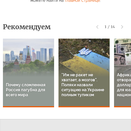
можете найти на
главной странице
.
Рекомендуем
1
/
14
"Им не ракет не
Африк
хватает, а мозгов".
отвора
Почему сломленная
Поляки назвали
доллар
Россия пагубна для
ситуацию на Украине
для юа
всего мира
полным тупиком
национ