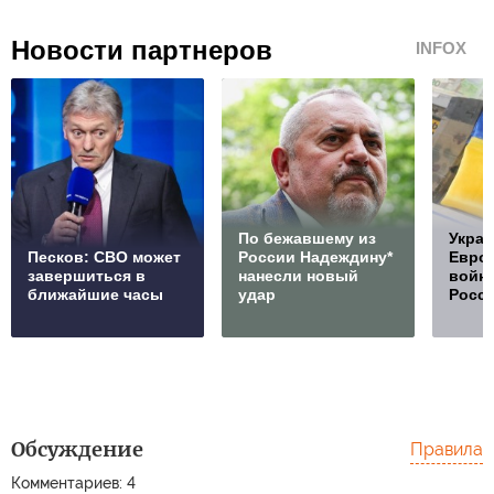
Новости партнеров
INFOX
По бежавшему из
Украи
Песков: СВО может
России Надеждину*
Европ
завершиться в
нанесли новый
войну
ближайшие часы
удар
Росс
Обсуждение
Правила
Комментариев: 4