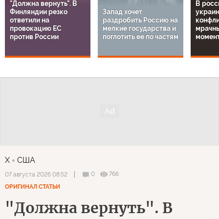
"Должна вернуть". В
В росс
Финляндии резко
Запад хочет
украи
ответили на
раздробить Россию на
конфли
провокацию ЕС
мелкие государства и
мрачн
против России
поглотить ее по частям
момен
X
США
0
766
07 августа 2026 08:52
ОРИГИНАЛ СТАТЬИ
"Должна вернуть". В