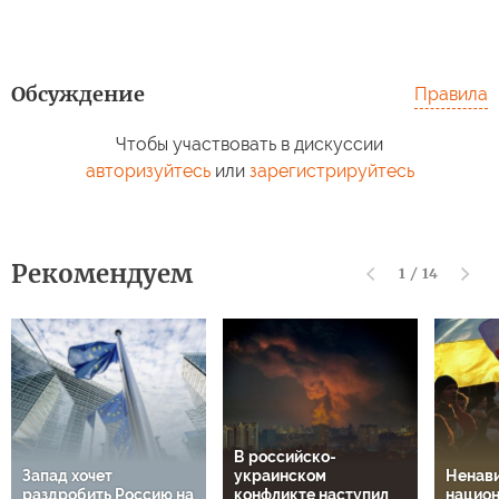
Обсуждение
Правила
Чтобы участвовать в дискуссии
авторизуйтесь
или
зарегистрируйтесь
Рекомендуем
1
/
14
В российско-
Запад хочет
украинском
Ненави
раздробить Россию на
конфликте наступил
национ