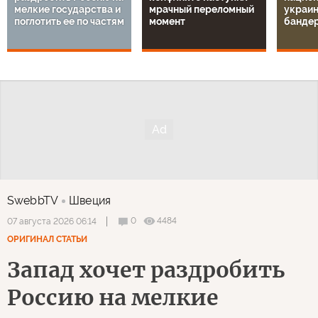
мелкие государства и
мрачный переломный
украин
поглотить ее по частям
момент
банде
SwebbTV
Швеция
0
4484
07 августа 2026 06:14
ОРИГИНАЛ СТАТЬИ
Запад хочет раздробить
Россию на мелкие