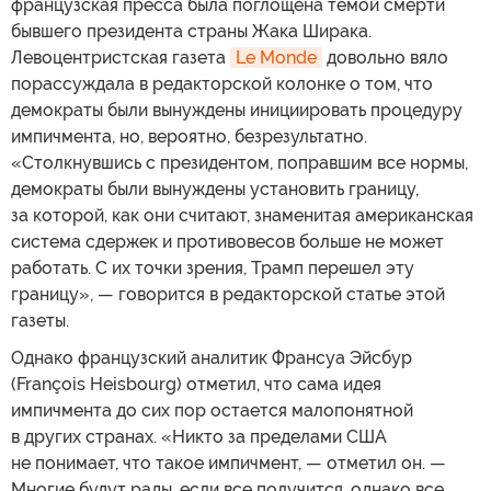
французская пресса была поглощена темой смерти
бывшего президента страны Жака Ширака.
Левоцентристская газета
Le Monde
довольно вяло
порассуждала в редакторской колонке о том, что
демократы были вынуждены инициировать процедуру
импичмента, но, вероятно, безрезультатно.
«Столкнувшись с президентом, поправшим все нормы,
демократы были вынуждены установить границу,
за которой, как они считают, знаменитая американская
система сдержек и противовесов больше не может
работать. С их точки зрения, Трамп перешел эту
границу», — говорится в редакторской статье этой
газеты.
Однако французский аналитик Франсуа Эйсбур
(François Heisbourg) отметил, что сама идея
импичмента до сих пор остается малопонятной
в других странах. «Никто за пределами США
не понимает, что такое импичмент, — отметил он. —
Многие будут рады, если все получится, однако все