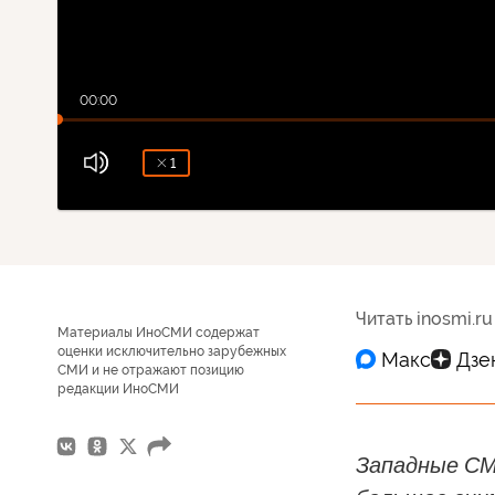
00:00
1
Читать inosmi.ru
Материалы ИноСМИ содержат
оценки исключительно зарубежных
СМИ и не отражают позицию
редакции ИноСМИ
Западные СМ