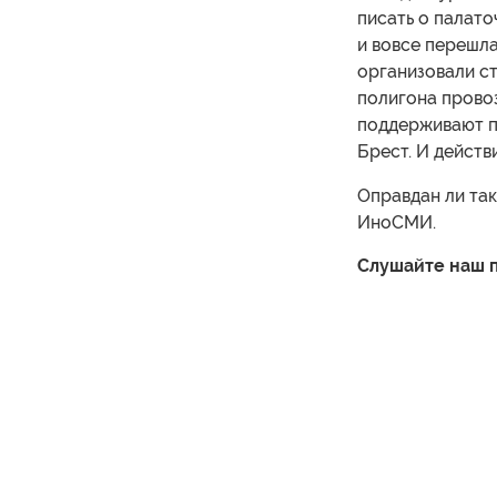
писать о палато
и вовсе перешла
организовали с
полигона провоз
поддерживают по
Брест. И действи
Оправдан ли та
ИноСМИ.
Слушайте наш п