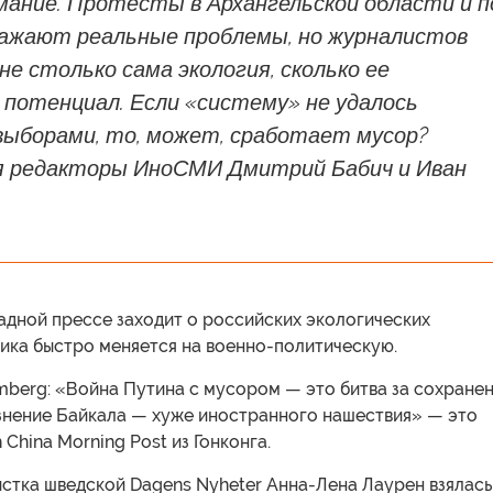
мание. Протесты в Архангельской области и п
ажают реальные проблемы, но журналистов
е столько сама экология, сколько ее
потенциал. Если «систему» не удалось
выборами, то, может, сработает мусор?
 редакторы ИноСМИ Дмитрий Бабич и Иван
падной прессе заходит о российских экологических
ика быстро меняется на военно-политическую.
mberg: «Война Путина с мусором — это битва за сохране
язнение Байкала — хуже иностранного нашествия» — это
 China Morning Post из Гонконга.
истка шведской Dagens Nyheter Анна-Лена Лаурен взялась