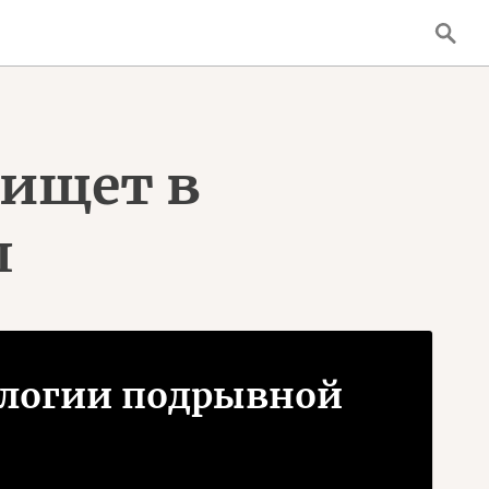
 ищет в
л
кологии подрывной