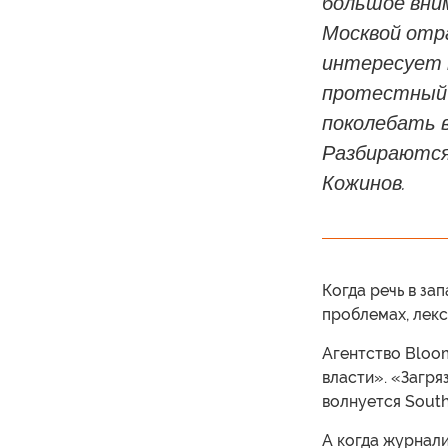
большое вни
Москвой отр
интересует н
протестный 
поколебать 
Разбираются
Кожинов.
Когда речь в за
проблемах, лекс
Агентство Bloo
власти». «Загр
волнуется South
А когда журнал