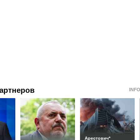
артнеров
INF
Арестович*