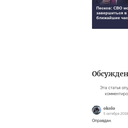
Песков: СВО м
завершиться в
ближайшие ча
Обсужде
Эта статья опу
комментиро
okolo
5 октября 2019
Оправдан.