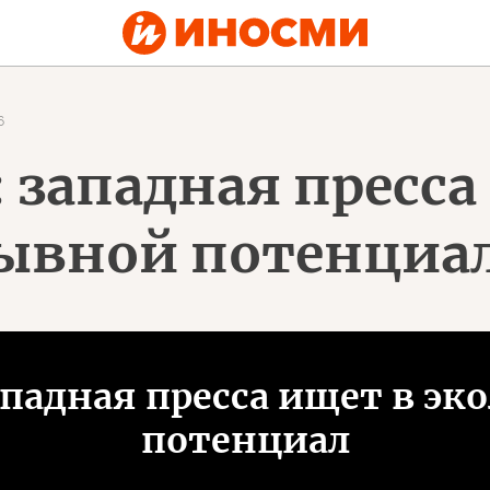
6
 западная пресса
рывной потенциа
ападная пресса ищет в э
потенциал