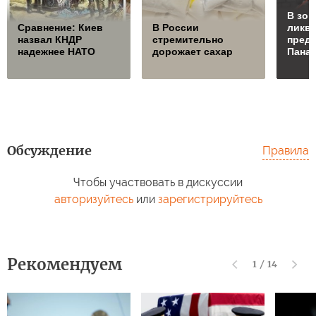
В зон
Сравнение: Киев
В России
ликв
назвал КНДР
стремительно
преда
надежнее НАТО
дорожает сахар
Пана
Обсуждение
Правила
Чтобы участвовать в дискуссии
авторизуйтесь
или
зарегистрируйтесь
Рекомендуем
1
/
14