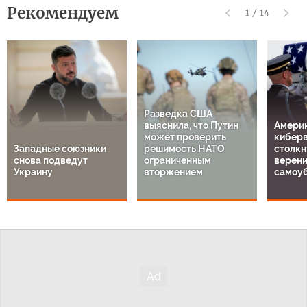
Рекомендуем
1
/
14
Разведка США
выяснила, что Путин
Амери
может проверить
кибер
Западные союзники
решимость НАТО
столкн
снова подведут
ограниченным
верен
Украину
вторжением
самоу