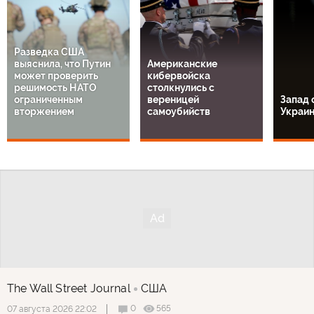
Разведка США
выяснила, что Путин
Американские
может проверить
кибервойска
решимость НАТО
столкнулись с
ограниченным
вереницей
Запад 
вторжением
самоубийств
Украи
The Wall Street Journal
США
0
565
07 августа 2026 22:02