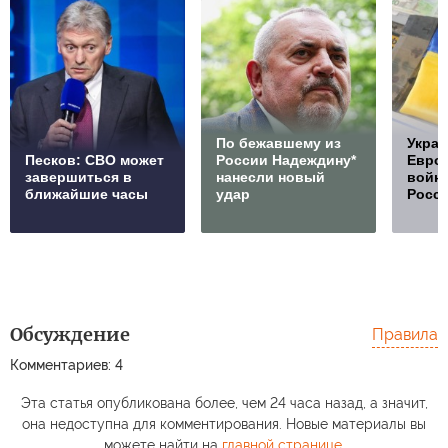
По бежавшему из
Украи
Песков: СВО может
России Надеждину*
Европ
завершиться в
нанесли новый
войну
ближайшие часы
удар
Росс
Обсуждение
Правила
Комментариев: 4
Эта статья опубликована более, чем 24 часа назад, а значит,
она недоступна для комментирования. Новые материалы вы
можете найти на
главной странице
.