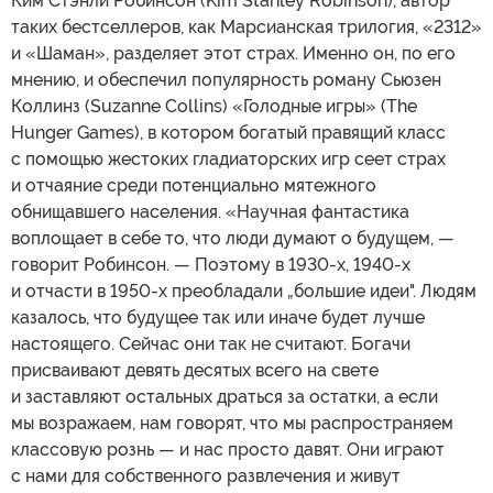
Ким Стэнли Робинсон (Kim Stanley Robinson), автор
таких бестселлеров, как Марсианская трилогия, «2312»
и «Шаман», разделяет этот страх. Именно он, по его
мнению, и обеспечил популярность роману Сьюзен
Коллинз (Suzanne Collins) «Голодные игры» (The
Hunger Games), в котором богатый правящий класс
с помощью жестоких гладиаторских игр сеет страх
и отчаяние среди потенциально мятежного
обнищавшего населения. «Научная фантастика
воплощает в себе то, что люди думают о будущем, —
говорит Робинсон. — Поэтому в 1930-х, 1940-х
и отчасти в 1950-х преобладали „большие идеи". Людям
казалось, что будущее так или иначе будет лучше
настоящего. Сейчас они так не считают. Богачи
присваивают девять десятых всего на свете
и заставляют остальных драться за остатки, а если
мы возражаем, нам говорят, что мы распространяем
классовую рознь — и нас просто давят. Они играют
с нами для собственного развлечения и живут