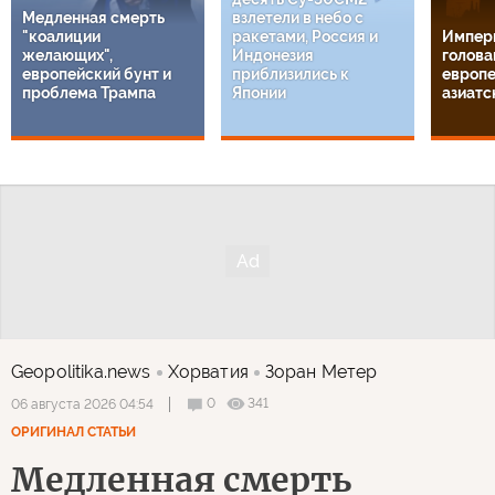
Медленная смерть
взлетели в небо с
"коалиции
ракетами, Россия и
Импери
желающих",
Индонезия
головам
европейский бунт и
приблизились к
европе
проблема Трампа
Японии
азиатс
Geopolitika.news
Хорватия
Зоран Метер
0
341
06 августа 2026 04:54
ОРИГИНАЛ СТАТЬИ
Медленная смерть