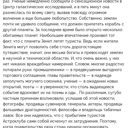
раз. Ученые немедленно сообщили о сенсационной новости в
Центр галактических исследований, и в пять минут она
разнеслась по всему свету, вызвав повсюду огромное
волнение и еще большее любопытство. Собственно, землян
почти не удивило сообщение, что должен прилететь корабль с
другой планеты. За последнее время было открыто несколько
обитаемых планет. Наибольшее впечатление произвел тот
факт, что с планеты Зенит летят туристы. Ведь если жители
Зенита могут позволить себе столь дорогостоящее
путешествие, значит, они весьма богаты и превосходят землян
в научной и технической областях. И, что очень важно, у них
нет никаких враждебных намерений. Словом, многие радостно
потирали руки: промышленники — в предвкушении выгодного
торгового соглашения, главы правительств — в надежде
заполучить могучего союзника, ученые — в ожидании новых
открытий, поэты — в уверенности, что столь выдающееся
событие вдохновит их на поэмы и оды... По различным, сугубо
частным причинам возликовали, услышав об этой новости,
фотографы, продавцы сувениров, генералы, актеры, продавцы
фальшивых драгоценностей, философы и владельцы табачных
лавок. Все они надеялись, что с прибытием туристов
Астроклуба сами собой исчезнут их затруднения. Поэтому,
когда правительства ряда стран решили организовать