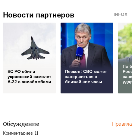
Новости партнеров
INFOX
По б
ВС РФ сбили
Песков: СВО может
Росс
украинский самолет
завершиться в
нане
А-22 с авиабомбами
ближайшие часы
удар
Обсуждение
Правила
Комментариев: 11