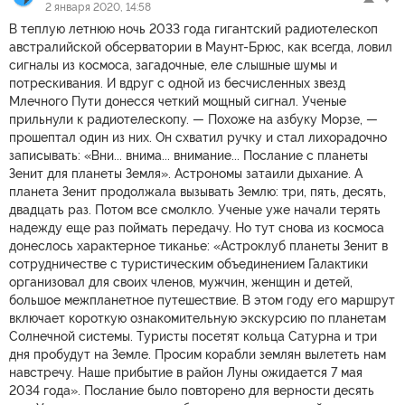
2 января 2020, 14:58
В теплую летнюю ночь 2033 года гигантский радиотелескоп
австралийской обсерватории в Маунт-Брюс, как всегда, ловил
сигналы из космоса, загадочные, еле слышные шумы и
потрескивания. И вдруг с одной из бесчисленных звезд
Млечного Пути донесся четкий мощный сигнал. Ученые
прильнули к радиотелескопу. — Похоже на азбуку Морзе, —
прошептал один из них. Он схватил ручку и стал лихорадочно
записывать: «Вни... внима... внимание... Послание с планеты
Зенит для планеты Земля». Астрономы затаили дыхание. А
планета Зенит продолжала вызывать Землю: три, пять, десять,
двадцать раз. Потом все смолкло. Ученые уже начали терять
надежду еще раз поймать передачу. Но тут снова из космоса
донеслось характерное тиканье: «Астроклуб планеты Зенит в
сотрудничестве с туристическим объединением Галактики
организовал для своих членов, мужчин, женщин и детей,
большое межпланетное путешествие. В этом году его маршрут
включает короткую ознакомительную экскурсию по планетам
Солнечной системы. Туристы посетят кольца Сатурна и три
дня пробудут на Земле. Просим корабли землян вылететь нам
навстречу. Наше прибытие в район Луны ожидается 7 мая
2034 года». Послание было повторено для верности десять