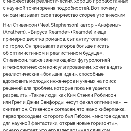
с множеством реалистических, хорошо проработанных
с научной точки зрения подробностей. Вот почему
он сам называет свое творчество скорее утопическим.
Нил Стивенсон (Neal Stephenson), автор «Анафемы»
(Anathem), «Вируса Reamde» (Reamde) и еще
примерно десятка романов, сыт антиутопиями
по горло. Он призывает авторов больше писать
об оптимистичном и реалистичном будущем.
Стивенсон, также занимающийся футурологией
и технологическом консультированием, хочет видеть
реалистические «большие идеи», способные
вдохновить молодых инженеров и ученых на поиск
решений для проблем, которые пока не удается
разрешить. «Такие люди, как Ким Стэнли Робинсон
или Грег и Джим Бенфорды, несут факел оптимизма», —
считает он. Стивенсон согласен, что жанр киберпанка,
первопроходцем которого был Гибсон, «многое сделал
для научной фантастики, открыв новые горизонты»,
однако считает, что его взлет возымел слишком