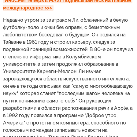
ИноСМИ теперь в MAX! Подписывайтесь на главное 
международное >>>
Недавно утром за завтраком Ли, облаченный в белую
футболку-поло и очки без оправы, с безмятежным
любопытством беседовал о будущем. Он родился на
Тайване в 1961 году и строил карьеру, следуя за
подвижной границей возможностей. В 80-е он получил
степень по информатике в Колумбийском
университете, а затем продолжил образование в
Университете Карнеги-Меллон. Ли изучал
зарождающуюся область искусственного интеллекта,
он ее в те годы описывал как "самую многообещающую
науку", которая станет "последним шагом человека на
пути к пониманию самого себя". Он руководил
разработками в области распознавания речи в Apple, а
в 1992 году появился в программе "Доброе утро,
Америка" с прототипом компьютера, способного по
голосовым командам записывать новости на