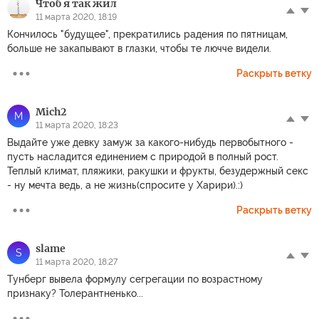
Чтоб я так жил
11 марта 2020, 18:19
Кончилось "будущее", прекратились радения по пятницам,
больше не закапывают в глазки, чтобы те лючче видели.
Раскрыть ветку
Mich2
M
11 марта 2020, 18:23
Выдайте уже девку замуж за какого-нибудь первобытного -
пусть насладится единением с природой в полный рост.
Теплый климат, пляжики, ракушки и фрукты, безудержный секс
- ну мечта ведь, а не жизнь(спросите у Харири).:)
Раскрыть ветку
slame
S
11 марта 2020, 18:27
Тунберг вывела формулу сегрегации по возрастному
признаку? Толерантненько...