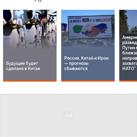
Амери
развед
Путин 
ближа
Россия, Китай и Иран
направ
Будущее будет
— прогнозы
захват
сделано в Китае
сбываются
НАТО"