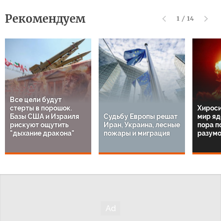
Рекомендуем
1
/
14
Все цели будут
стерты в порошок.
Хироси
Базы США и Израиля
Судьбу Европы решат
мир яд
рискуют ощутить
Иран, Украина, лесные
пора п
"дыхание дракона"
пожары и миграция
разум