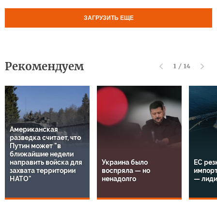
ЗАГРУЗИТЬ ЕЩЕ
Рекомендуем
1
/
14
Американская
разведка считает, что
Путин может "в
ближайшие недели
направить войска для
Украина было
ЕС рез
захвата территории
воспряла — но
импорт
НАТО"
ненадолго
— лид