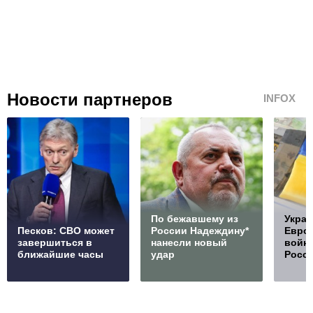
Новости партнеров
INFOX
По бежавшему из
Украи
Песков: СВО может
России Надеждину*
Европ
завершиться в
нанесли новый
войну
ближайшие часы
удар
Росс