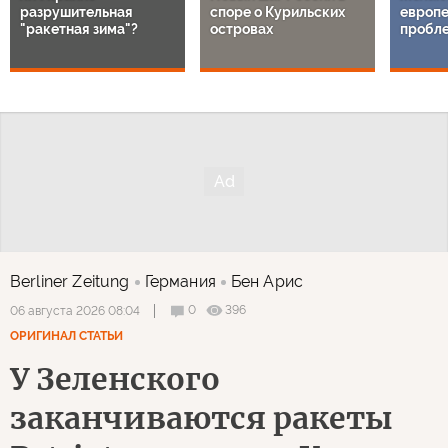
разрушительная
споре о Курильских
европе
"ракетная зима"?
островах
пробл
Berliner Zeitung
Германия
Бен Арис
0
396
06 августа 2026 08:04
ОРИГИНАЛ СТАТЬИ
У Зеленского
заканчиваются ракеты