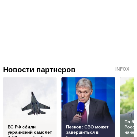
Новости партнеров
INFOX
По б
ВС РФ сбили
Песков: СВО может
Росс
украинский самолет
завершиться в
нане