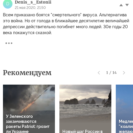
Denis_s_Estonii
D
21 мая 2020, 21:50
Всем приказано боятся "смертельного" вируса. Альтернатива
это война. Но от голода в ближайшее десятилетие величайшей
депрессии действительно погибнет много людей. 30е годы 20
века покажутся сказкой.
Рекомендуем
1
/
14
У Зеленского
заканчиваются
Медле
ракеты Patriot: грозит
"коали
ли Украине
Новый шаг России в
желаю