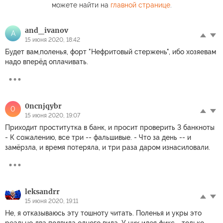
можете найти на
главной странице
.
and_ivanov
A
15 июня 2020, 18:42
Будет вам,поленья, форт "Нефритовый стержень", ибо хозяевам
надо вперёд оплачивать.
0ncnjqybr
0
15 июня 2020, 19:07
Приходит проститутка в банк, и просит проверить 3 банкноты
- К сожалению, все три -- фальшивые. - Что за день -- и
замёрзла, и время потеряла, и три раза даром изнасиловали.
leksandrr
15 июня 2020, 19:11
Не, я отказываюсь эту тошноту читать. Поленья и укры это