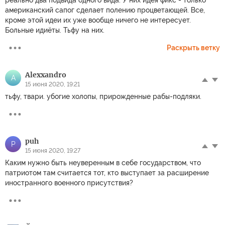
реально два подвида одного вида. У них идея фикс - только
американский сапог сделает полению процветающей. Все,
кроме этой идеи их уже вообще ничего не интересует.
Больные идиёты. Тьфу на них.
Раскрыть ветку
Alexxandro
A
15 июня 2020, 19:21
тьфу, твари. убогие холопы, прирожденные рабы-подляки.
puh
P
15 июня 2020, 19:27
Каким нужно быть неуверенным в себе государством, что
патриотом там считается тот, кто выступает за расширение
иностранного военного присутствия?