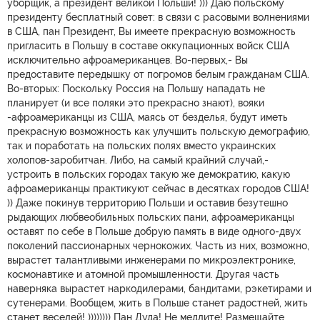
уборщик, а президент великой Польши! ))) Даю польскому
президенту бесплатный совет: в связи с расовыми волнениями
в США, пан Президент, Вы имеете прекрасную возможность
пригласить в Польшу в составе оккупационных войск США
исключительно афроамериканцев. Во-первых,- Вы
предоставите передышку от погромов белым гражданам США.
Во-вторых: Поскольку Россия на Польшу нападать не
планирует (и все поляки это прекрасно знают), вояки
-афроамериканцы из США, маясь от безделья, будут иметь
прекрасную возможность как улучшить польскую демографию,
так и поработать на польских полях вместо украинских
холопов-заробитчан. Либо, на самый крайний случай,-
устроить в польских городах такую же демократию, какую
афроамериканцы практикуют сейчас в десятках городов США!
)) Даже покинув территорию Польши и оставив безутешно
рыдающих любвеобильных польских пани, афроамериканцы
оставят по себе в Польше добрую память в виде одного-двух
поколений пассионарных чернокожих. Часть из них, возможно,
вырастет талантливыми инженерами по микроэлектронике,
космонавтике и атомной промышленности. Другая часть
наверняка вырастет наркодилерами, бандитами, рэкетирами и
сутенерами. Вообщем, жить в Польше станет радостней, жить
станет веселей! )))))))) Пан Дуда! Не медлите! Размещайте