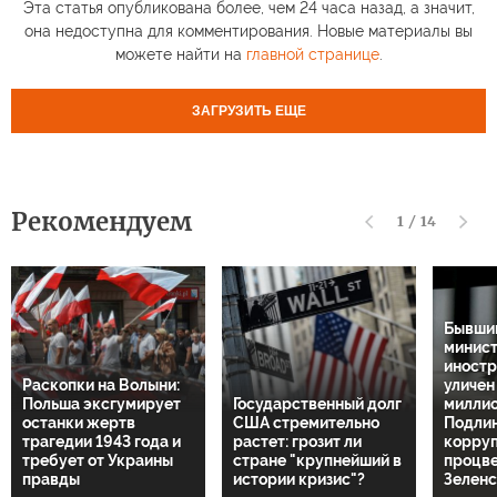
Эта статья опубликована более, чем 24 часа назад, а значит,
она недоступна для комментирования. Новые материалы вы
можете найти на
главной странице
.
ЗАГРУЗИТЬ ЕЩЕ
Рекомендуем
1
/
14
Бывший
минис
иностр
Раскопки на Волыни:
уличен
Польша эксгумирует
Государственный долг
миллио
останки жертв
США стремительно
Подли
трагедии 1943 года и
растет: грозит ли
корруп
требует от Украины
стране "крупнейший в
процв
правды
истории кризис"?
Зелен