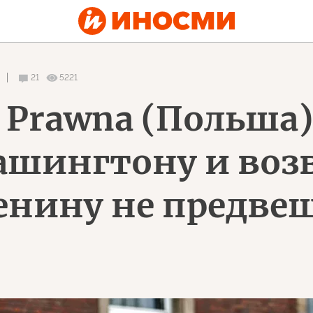
21
5221
a Prawna (Польша)
ашингтону и воз
нину не предвещ