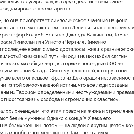
правления государством, которую десятилетием ранее
 вождь мирового пролетариата.
, но она приобретает символическое значение на фоне
десталов памятников тем, кого Ленин и Гитлер ненавидели
 Христофор Колумб, Вольтер, Джордж Вашингтон, Томас
раам Линкольн или Уинстон Черчилль (именно
 последнее время сильно досталось), жили в разные эпох
вилистый жизненный путь. Ни один из них не был святым,
сть несколько общих черт, которые в последние 500 лет
 цивилизации Запада. Систему ценностей, которую они
лучше всего описывает фраза из Декларации независимост
м из той самоочевидной истины, что все люди созданы
лены их Творцом определенными неотчуждаемыми правам
 относятся жизнь, свобода и стремление к счастью».
алось очевидным, что этим правом на жизнь и стремлени
ают белые мужчины. Однако с конца XIX века его
 на белых женщин, потом — на людей с другим цветом ко
й разнообразных меньшинств. Там, где эта идея