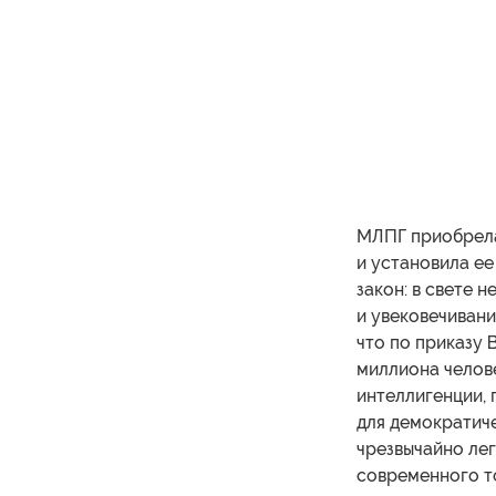
МЛПГ приобрела
и установила ее
закон: в свете 
и увековечивани
что по приказу 
миллиона челове
интеллигенции, 
для демократиче
чрезвычайно ле
современного т