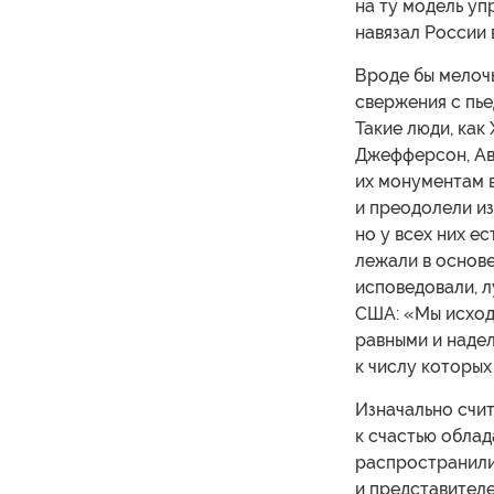
на ту модель у
навязал России
Вроде бы мелочь
свержения с пье
Такие люди, как
Джефферсон, Ав
их монументам в
и преодолели из
но у всех них е
лежали в основе
исповедовали, 
США: «Мы исходи
равными и наде
к числу которых
Изначально счит
к счастью облад
распространили
и представителе