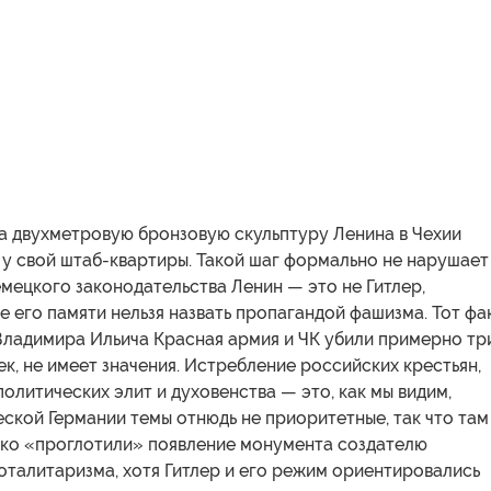
 двухметровую бронзовую скульптуру Ленина в Чехии
 у свой штаб-квартиры. Такой шаг формально не нарушает
немецкого законодательства Ленин — это не Гитлер,
е его памяти нельзя назвать пропагандой фашизма. Тот фак
Владимира Ильича Красная армия и ЧК убили примерно тр
к, не имеет значения. Истребление российских крестьян,
политических элит и духовенства — это, как мы видим,
ской Германии темы отнюдь не приоритетные, так что там
гко «проглотили» появление монумента создателю
оталитаризма, хотя Гитлер и его режим ориентировались