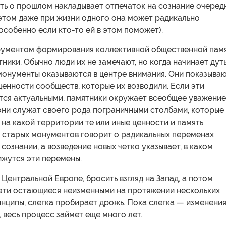
ть о прошлом накладывает отпечаток на сознание очеред
 этом даже при жизни одного она может радикально
особенно если кто-то ей в этом поможет).
ументом формирования коллективной общественной пам
ники. Обычно люди их не замечают, но когда начинает дут
монументы оказываются в центре внимания. Они показываю
ценности сообществ, которые их возводили. Если эти
тся актуальными, памятники окружает всеобщее уважение
ни служат своего рода пограничными столбами, которые
на какой территории те или иные ценности и память
с старых монументов говорит о радикальных переменах
сознании, а возведение новых четко указывает, в каком
ижутся эти перемены.
в Центральной Европе, бросить взгляд на Запад, а потом
 эти остающиеся неизменными на протяжении нескольких
нципы, слегка пробирает дрожь. Пока слегка — изменени
, весь процесс займет еще много лет.