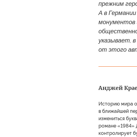
прежним гер
А в Германии
монументов 
общественном
указывает, в
от этого ав
Анджей Краев
Историю мира о
в ближайшей пер
измениться букв
романе «1984» 
контролирует б