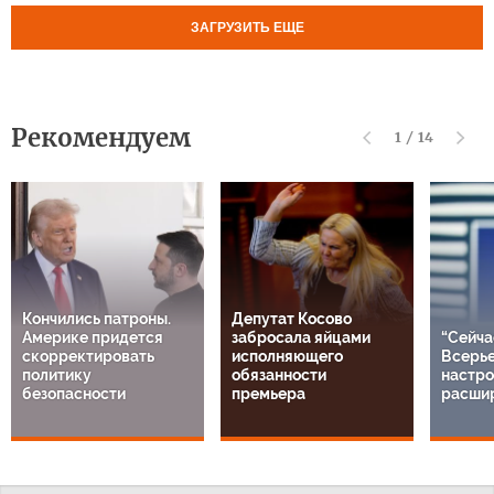
ЗАГРУЗИТЬ ЕЩЕ
Рекомендуем
1
/
14
Кончились патроны.
Депутат Косово
Америке придется
забросала яйцами
“Сейча
скорректировать
исполняющего
Всерье
политику
обязанности
настро
безопасности
премьера
расши