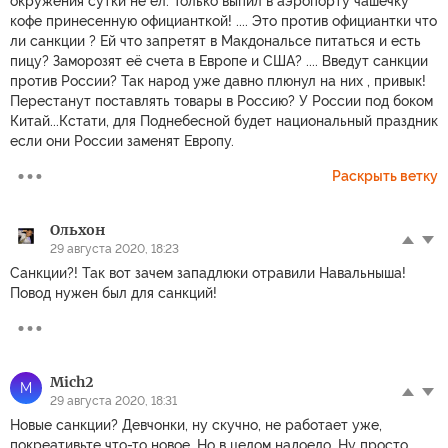
окружения сутки не ел. Только выпил в аэропорту чашечку
кофе принесенную официанткой! .... Это против официантки что
ли санкции ? Ей что запретят в Макдональсе питаться и есть
пицу? Заморозят её счета в Европе и США? .... Введут санкции
против России? Так народ уже давно плюнул на них , привык!
Перестанут поставлять товары в Россию? У России под боком
Китай...Кстати, для Поднебесной будет национальный праздник
если они России заменят Европу.
Раскрыть ветку
Ольхон
29 августа 2020, 18:23
Санкции?! Так вот зачем западлюки отравили Навальныша!
Повод нужен был для санкций!
Mich2
M
29 августа 2020, 18:31
Новые санкции? Девчонки, ну скучно, не работает уже,
покреативьте что-то новое. Но в целом надоело. Ну просто