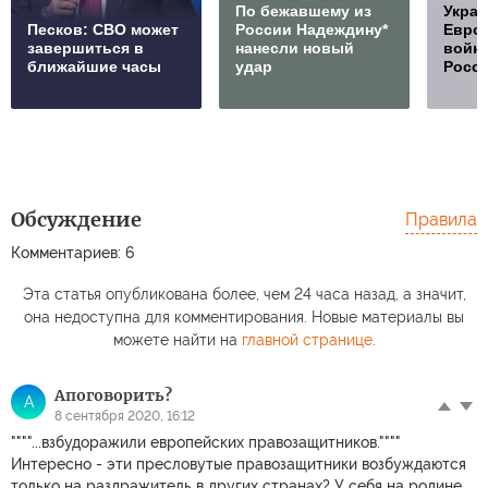
По бежавшему из
Украи
Песков: СВО может
России Надеждину*
Европ
завершиться в
нанесли новый
войну
ближайшие часы
удар
Росс
Обсуждение
Правила
Комментариев: 6
Эта статья опубликована более, чем 24 часа назад, а значит,
она недоступна для комментирования. Новые материалы вы
можете найти на
главной странице
.
Апоговорить?
А
8 сентября 2020, 16:12
""""...взбудоражили европейских правозащитников.""""
Интересно - эти пресловутые правозащитники возбуждаются
только на раздражитель в других странах? У себя на родине