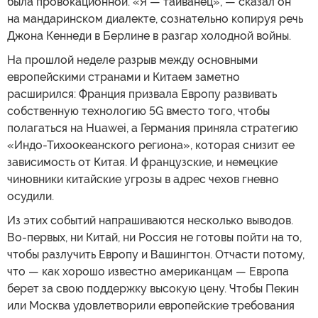
была провокационной. «Я — тайванец», — сказал он
на мандаринском диалекте, сознательно копируя речь
Джона Кеннеди в Берлине в разгар холодной войны.
На прошлой неделе разрыв между основными
европейскими странами и Китаем заметно
расширился: Франция призвала Европу развивать
собственную технологию 5G вместо того, чтобы
полагаться на Huawei, а Германия приняла стратегию
«Индо-Тихоокеанского региона», которая снизит ее
зависимость от Китая. И французские, и немецкие
чиновники китайские угрозы в адрес чехов гневно
осудили.
Из этих событий напрашиваются несколько выводов.
Во-первых, ни Китай, ни Россия не готовы пойти на то,
чтобы разлучить Европу и Вашингтон. Отчасти потому,
что — как хорошо известно американцам — Европа
берет за свою поддержку высокую цену. Чтобы Пекин
или Москва удовлетворили европейские требования