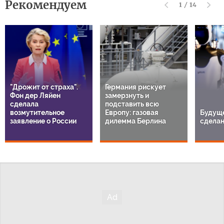
Рекомендуем
1
/
14
"Дрожит от страха".
Германия рискует
Фон дер Ляйен
замерзнуть и
сделала
подставить всю
возмутительное
Европу: газовая
Будуще
заявление о России
дилемма Берлина
сделан