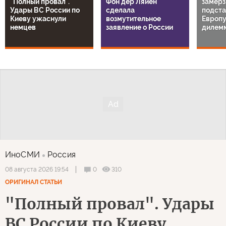
"Полный провал".
Фон дер Ляйен
замерз
Удары ВС России по
сделала
подста
Киеву ужаснули
возмутительное
Европу
немцев
заявление о России
дилем
ИноСМИ
Россия
0
310
08 августа 2026 19:54
ОРИГИНАЛ СТАТЬИ
"Полный провал". Удары
ВС России по Киеву