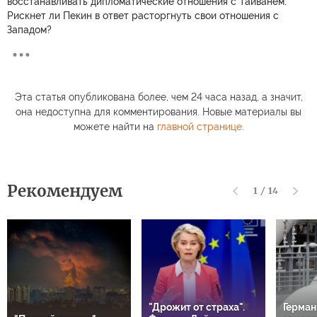
восстанавливать дипломатические отношения с Тайванем.
Рискнет ли Пекин в ответ расторгнуть свои отношения с
Западом?
Эта статья опубликована более, чем 24 часа назад, а значит,
она недоступна для комментирования. Новые материалы вы
можете найти на
главной странице
.
Рекомендуем
1
/
14
"Дрожит от страха".
Герман