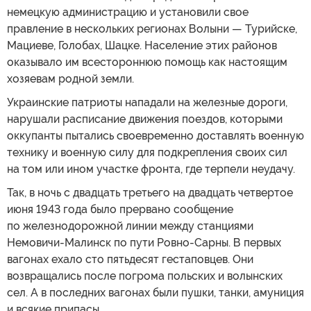
немецкую администрацию и установили свое
правление в нескольких регионах Волыни — Турийске,
Мациеве, Голобах, Шацке. Население этих районов
оказывало им всестороннюю помощь как настоящим
хозяевам родной земли.
Украинские патриоты нападали на железные дороги,
нарушали расписание движения поездов, которыми
оккупанты пытались своевременно доставлять военную
технику и военную силу для подкрепления своих сил
на том или ином участке фронта, где терпели неудачу.
Так, в ночь с двадцать третьего на двадцать четвертое
июня 1943 года было прервано сообщение
по железнодорожной линии между станциями
Немовичи-Малинск по пути Ровно-Сарны. В первых
вагонах ехало сто пятьдесят гестаповцев. Они
возвращались после погрома польских и волынских
сел. А в последних вагонах были пушки, танки, амуниция
и всякие припасы.