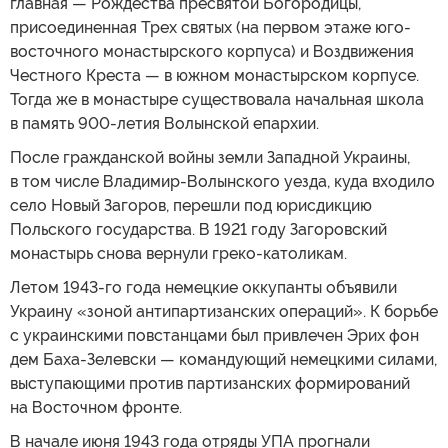
главная — Рождества пресвятой Богородицы,
присоединенная Трех святых (на первом этаже юго-
восточного монастырского корпуса) и Воздвижения
Честного Креста — в южном монастырском корпусе.
Тогда же в монастыре существовала начальная школа
в память 900-летия Волынской епархии.
После гражданской войны земли Западной Украины,
в том числе Владимир-Волынского уезда, куда входило
село Новый Загоров, перешли под юрисдикцию
Польского государства. В 1921 году Загоровский
монастырь снова вернули греко-католикам.
Летом 1943-го года немецкие оккупанты объявили
Украину «зоной антипартизанских операций». К борьбе
с украинскими повстанцами был привлечен Эрих фон
дем Баха-Зелевски — командующий немецкими силами,
выступающими против партизанских формирований
на Восточном фронте.
В начале июня 1943 года отряды УПА прогнали