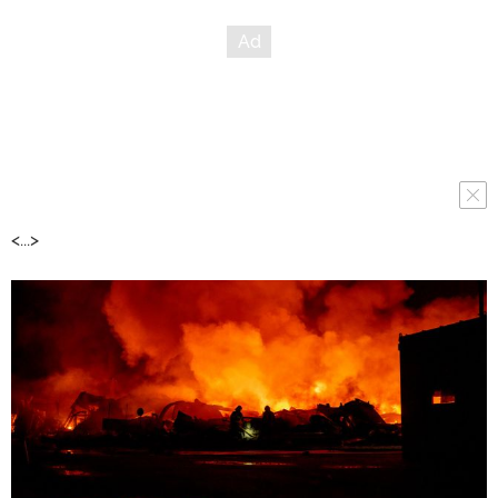
<...>