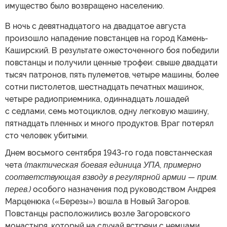
имущество было возвращено населению.
В ночь с девятнадцатого на двадцатое августа
произошло нападение повстанцев на город Камень-
Каширский. В результате ожесточенного боя победили
повстанцы и получили ценные трофеи: свыше двадцати
тысяч патронов, пять пулеметов, четыре машины, более
сотни пистолетов, шестнадцать печатных машинок,
четыре радиоприемника, одиннадцать лошадей
с седлами, семь мотоциклов, одну легковую машину,
пятнадцать пленных и много продуктов. Враг потерял
сто человек убитыми.
Днем восьмого сентября 1943-го года повстанческая
чета
(тактическая боевая единица УПА, примерно
соответствующая взводу в регулярной армии — прим.
перев.)
особого назначения под руководством Андрея
Марценюка («Березы») вошла в Новый Загоров.
Повстанцы расположились возле Загоровского
монастыря, который на случай встречи с немцами