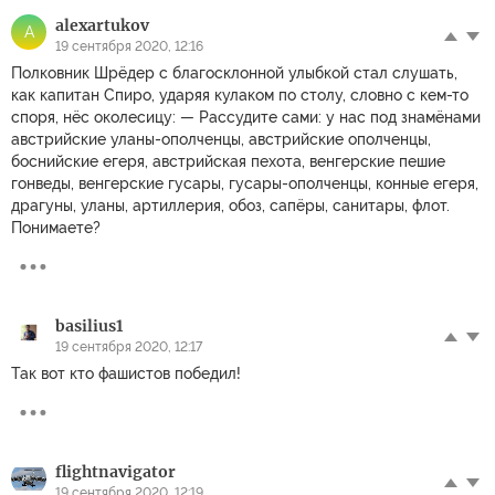
alexartukov
A
19 сентября 2020, 12:16
Полковник Шрёдер с благосклонной улыбкой стал слушать,
как капитан Спиро, ударяя кулаком по столу, словно с кем-то
споря, нёс околесицу: — Рассудите сами: у нас под знамёнами
австрийские уланы-ополченцы, австрийские ополченцы,
боснийские егеря, австрийская пехота, венгерские пешие
гонведы, венгерские гусары, гусары-ополченцы, конные егеря,
драгуны, уланы, артиллерия, обоз, сапёры, санитары, флот.
Понимаете?
basilius1
19 сентября 2020, 12:17
Так вот кто фашистов победил!
flightnavigator
19 сентября 2020, 12:19