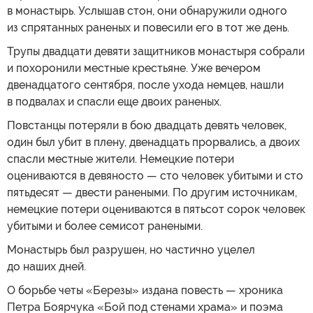
в монастырь. Услышав стон, они обнаружили одного
из спрятанных раненых и повесили его в тот же день.
Трупы двадцати девяти защитников монастыря собрали
и похоронили местные крестьяне. Уже вечером
двенадцатого сентября, после ухода немцев, нашли
в подвалах и спасли еще двоих раненых.
Повстанцы потеряли в бою двадцать девять человек,
один был убит в плену, двенадцать прорвались, а двоих
спасли местные жители. Немецкие потери
оцениваются в девяносто — сто человек убитыми и сто
пятьдесят — двести ранеными. По другим источникам,
немецкие потери оцениваются в пятьсот сорок человек
убитыми и более семисот ранеными.
Монастырь был разрушен, но частично уцелел
до наших дней.
О борьбе четы «Березы» издана повесть — хроника
Петра Боярчука «Бой под стенами храма» и поэма