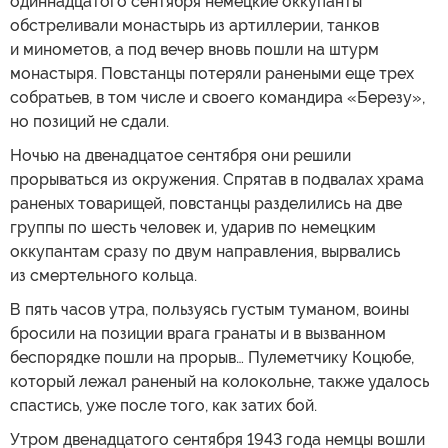
одиннадцатого сентября немецкие оккупанты
обстреливали монастырь из артиллерии, танков
и минометов, а под вечер вновь пошли на штурм
монастыря. Повстанцы потеряли ранеными еще трех
собратьев, в том числе и своего командира «Березу»,
но позиций не сдали.
Ночью на двенадцатое сентября они решили
прорываться из окружения. Спрятав в подвалах храма
раненых товарищей, повстанцы разделились на две
группы по шесть человек и, ударив по немецким
оккупантам сразу по двум направления, вырвались
из смертельного кольца.
В пять часов утра, пользуясь густым туманом, воины
бросили на позиции врага гранаты и в вызванном
беспорядке пошли на прорыв… Пулеметчику Коцюбе,
который лежал раненый на колокольне, также удалось
спастись, уже после того, как затих бой.
Утром двенадцатого сентября 1943 года немцы вошли