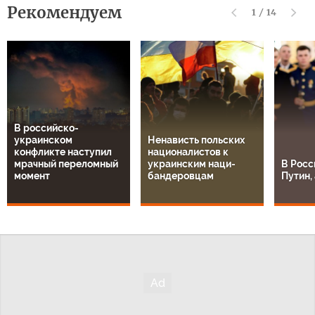
Рекомендуем
1
/
14
В российско-
украинском
Ненависть польских
конфликте наступил
националистов к
мрачный переломный
украинским наци-
В Росс
момент
бандеровцам
Путин, 