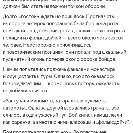
должен был стать надежной точкой обороны.
Долго «гостей» ждать не пришлось. Против четы
из сорока четырех повстанцев была брошена рота
немецкой жандармерии, рота донских казаков и рота
полиции из фольксдойчей — всего около четырехсот
человек. Неосторожно приблизившись
к повстанческим позициям, они попали под шквальный
пулеметный огонь, потеряв около сорока бойцов.
Немцы попытались поджечь факелами монастырь
и осуществить штурм. Однако, все это оказалось
безрезультатным — кроме новых потерь, оккупанты
не добились ничего.
«Застучали минометы, затарахтели пулеметы,
автоматы… Одна за другой взрывались гранаты, все
слилось в один ужасный гул. Бой кипел, немцы лезли
как саранча, а вместе с ними власовцы и „фольксдойчи‟.
Бой продолжался целую ночь. До повстанцев