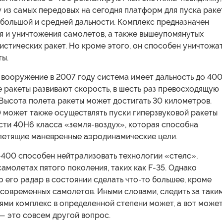
у из самых передовых на сегодня платформ для пуска раке
 большой и средней дальности. Комплекс предназначен
я и уничтожения самолетов, а также вышеупомянутых
истических ракет. Но кроме этого, он способен уничтожа
ты.
 вооружение в 2007 году система имеет дальность до 40
е ракеты развивают скорость, в шесть раз превосходящую
 Высота полета ракеты может достигать 30 километров.
 может также осуществлять пуски гиперзвуковой ракеты
сти 40Н6 класса «земля-воздух», которая способна
летящие маневренные аэродинамические цели.
-400 способен нейтрализовать технологии «стелс»,
амолетах пятого поколения, таких как F-35. Однако
о его радар в состоянии сделать что-то большее, кроме
современных самолетов. Иными словами, следить за таки
ями комплекс в определенной степени может, а вот может
— это совсем другой вопрос.