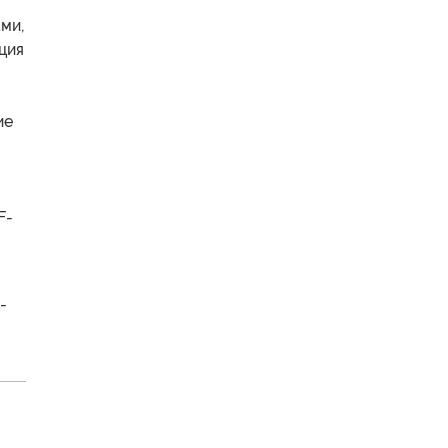
ми,
ция
ие
о
F-
-