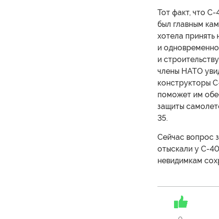
Тот факт, что С
был главным ка
хотела принять
и одновременно
и строительству
члены НАТО увид
конструкторы С
поможет им обе
защиты самолето
35.
Сейчас вопрос з
отыскали у С-40
невидимкам сох