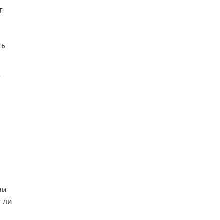
т
ть
0
ми
 ли