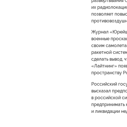
развертывания С
их радиолокацио
позволяет повы
противовоздушн
Журнал «Юрейше
военные проска
своим самолетам
ракетной систем
сделать вывод, 
«Лайтнинг» поя
пространству Р
Российский гос
высказал предп
в российской си
предпринимать 
и ликвидации не