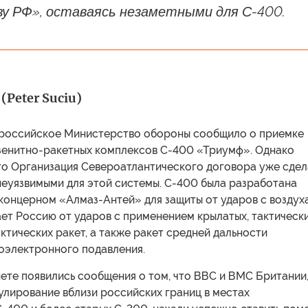
у РФ», оставаясь незаметными для С-400.
(Peter Suciu)
 российское Министерство обороны сообщило о приемке
 зенитно-ракетных комплексов С-400 «Триумф». Однако
что Организация Североатлантического договора уже сде
неуязвимыми для этой системы. С-400 была разработана
концерном «Алмаз-Антей» для защиты от ударов с воздуха
ет Россию от ударов с применением крылатых, тактическ
ктических ракет, а также ракет средней дальности
иоэлектронного подавления.
ете появились сообщения о том, что ВВС и ВМС Британии
улирование вблизи российских границ в местах