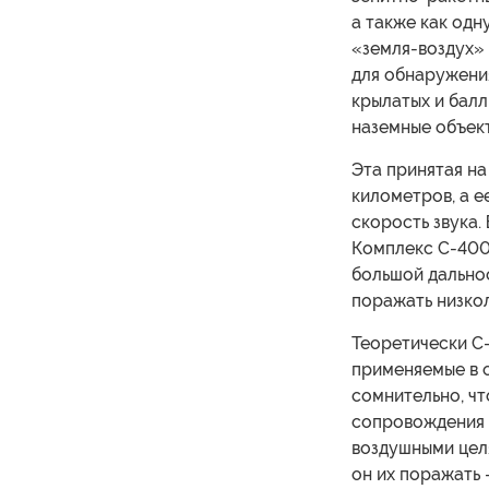
а также как одн
«земля-воздух»
для обнаружени
крылатых и балл
наземные объек
Эта принятая на
километров, а е
скорость звука.
Комплекс С-400
большой дально
поражать низко
Теоретически С
применяемые в с
сомнительно, чт
сопровождения 
воздушными цел
он их поражать 