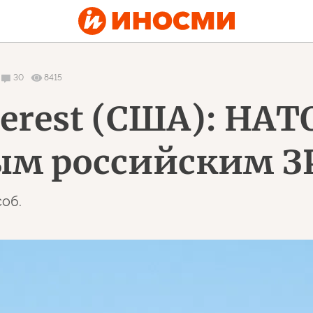
30
8415
terest (США): НАТ
м российским ЗР
об.