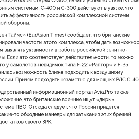
-400 и более старых С-300, начали успешно ставить пом
нным системам. С-400 и С-300 действуют в увязке, что
сить эффективность российской комплексной системы
ой обороны.
н Таймс» (EurAsian Times) сообщает, что британские
нировали частоты этого комплекса, чтобы дать возможнос
 выявлять уязвимости в работе российской зенитно-
ы. Если это соответствует действительности, то можно
что у самолетов-невидимок типа F-22 «Раптор» и F-35
вилась возможность ближе подходить к воздушному
оссии. Причем подходить незаметно для мощных РЛС С-40
ударственный информационный портал Avia.Pro также
оложение, что британские военные ищут «дыры»
стеме ПВО. Отсюда следует, что России придется
какие-то обходные маневры для затыкания этих брешей
достатков своего ЗРК.