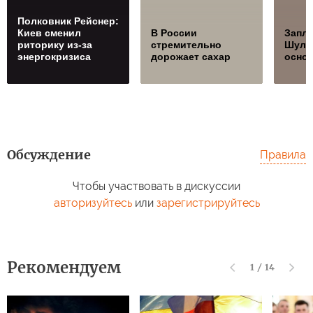
Полковник Рейснер:
Киев сменил
В России
Запла
риторику из-за
стремительно
Шуль
энергокризиса
дорожает сахар
осно
Обсуждение
Правила
Чтобы участвовать в дискуссии
авторизуйтесь
или
зарегистрируйтесь
Рекомендуем
1
/
14