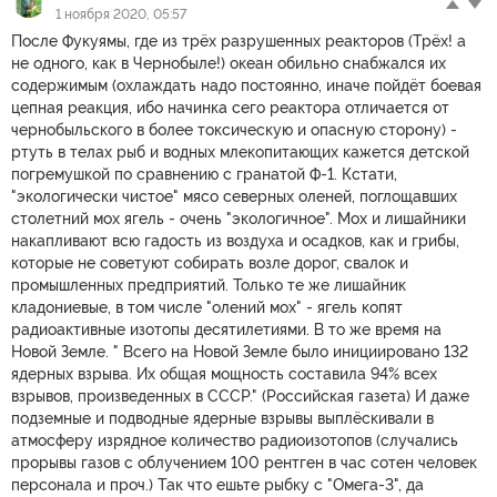
1 ноября 2020, 05:57
После Фукуямы, где из трёх разрушенных реакторов (Трёх! а
не одного, как в Чернобыле!) океан обильно снабжался их
содержимым (охлаждать надо постоянно, иначе пойдёт боевая
цепная реакция, ибо начинка сего реактора отличается от
чернобыльского в более токсическую и опасную сторону) -
ртуть в телах рыб и водных млекопитающих кажется детской
погремушкой по сравнению с гранатой Ф-1. Кстати,
"экологически чистое" мясо северных оленей, поглощавших
столетний мох ягель - очень "экологичное". Мох и лишайники
накапливают всю гадость из воздуха и осадков, как и грибы,
которые не советуют собирать возле дорог, свалок и
промышленных предприятий. Только те же лишайник
кладониевые, в том числе "олений мох" - ягель копят
радиоактивные изотопы десятилетиями. В то же время на
Новой Земле. " Всего на Новой Земле было инициировано 132
ядерных взрыва. Их общая мощность составила 94% всех
взрывов, произведенных в СССР." (Российская газета) И даже
подземные и подводные ядерные взрывы выплёскивали в
атмосферу изрядное количество радиоизотопов (случались
прорывы газов с облучением 100 рентген в час сотен человек
персонала и проч.) Так что ешьте рыбку с "Омега-3", да