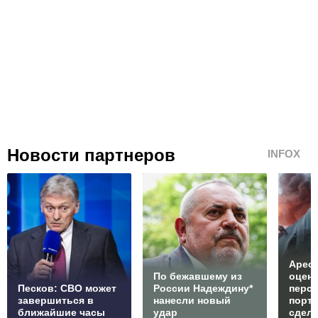
Новости партнеров
INFOX
Арест
По бежавшему из
оцен
Песков: СВО может
России Надеждину*
перс
завершиться в
нанесли новый
порто
ближайшие часы
удар
сдел