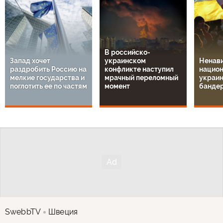
В российско-
Запад хочет
украинском
Ненави
раздробить Россию на
конфликте наступил
национ
мелкие государства и
мрачный переломный
украин
поглотить ее по частям
момент
банде
SwebbTV
Швеция