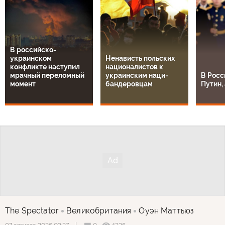
В российско-
украинском
Ненависть польских
конфликте наступил
националистов к
мрачный переломный
украинским наци-
В Росс
момент
бандеровцам
Путин, 
The Spectator
Великобритания
Оуэн Маттьюз