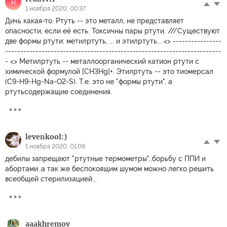
R
1 ноября 2020, 00:37
Дичь какая-то. Ртуть -- это металл, не представляет
опасности, если её есть. Токсичны пары ртути. ///Существуют
две формы ртути: метилртуть, ... и этилртуть... <> ----------------
-----------------------------------------------------------------------
- <> Метилртуть -- металлоорганический катион ртути c
химической формулой [CH3Hg]+. Этилртуть -- это тиомерсал
(C9-H9-Hg-Na-O2-S). Т.е. это не "формы ртути", а
ртутьсодержащие соединения.
levenkool:)
1 ноября 2020, 01:09
дебилы запрещают "ртутные термометры"..борьбу с ППИ и
абортами..а так же беспокоящим шумом можно легко решить
всеобщей стерилизацией...
aaakhremov