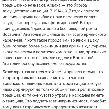
традиционно называют, Арцаха — это борьба
за существование нации. В 1914-1917 годах полтора
миллиона армян погибли от рук османских солдат
и курдских нерегулярных формирований. В ходе
принудительной депортации и беспощадной резни
Восточная Анатолия лишилась почти всего армянского
населения. И хотя такие города, как Тбилиси и Баку,
были гораздо более значимыми для армян в культурном,
экономическом и политическом отношении, армянские
националисты того времени видели в Восточной
Анатолии основу независимого государства.
Безвозвратная потеря этой земли привела к тому, что
территориальное разделение стало частью
армянского национализма, в котором национальную
идею формируют не только общий язык и религиозные
традиции, но также чувство утраты и народная память
о геноциде. Это подпитывает непримиримость подобно
тому, как из израильского ирредентизма возникает