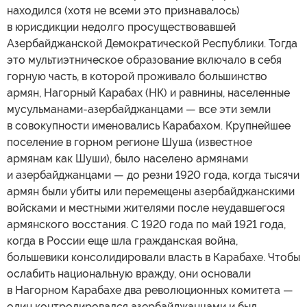
находился (хотя не всеми это признавалось)
в юрисдикции недолго просуществовавшей
Азербайджанской Демократической Республики. Тогда
это мультиэтническое образование включало в себя
горную часть, в которой проживало большинство
армян, Нагорный Карабах (НК) и равнины, населенные
мусульманами-азербайджанцами — все эти земли
в совокупности именовались Карабахом. Крупнейшее
поселение в горном регионе Шуша (известное
армянам как Шуши), было населено армянами
и азербайджанцами — до резни 1920 года, когда тысячи
армян были убиты или перемещены азербайджанскими
войсками и местными жителями после неудавшегося
армянского восстания. С 1920 года по май 1921 года,
когда в России еще шла гражданская война,
большевики консолидировали власть в Карабахе. Чтобы
ослабить национальную вражду, они основали
в Нагорном Карабахе два революционных комитета —
один контролировался азербайджанцами и был