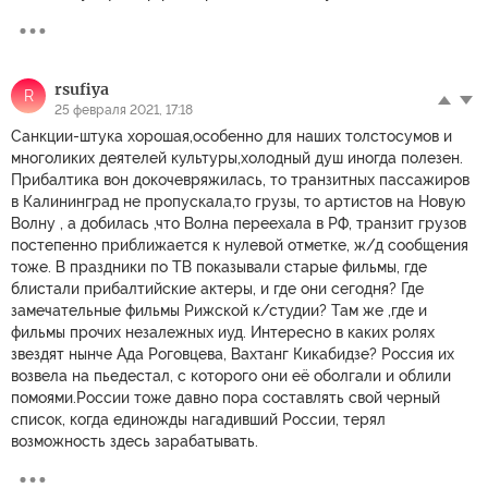
rsufiya
R
25 февраля 2021, 17:18
Санкции-штука хорошая,особенно для наших толстосумов и
многоликих деятелей культуры,холодный душ иногда полезен.
Прибалтика вон докочевряжилась, то транзитных пассажиров
в Калининград не пропускала,то грузы, то артистов на Новую
Волну , а добилась ,что Волна переехала в РФ, транзит грузов
постепенно приближается к нулевой отметке, ж/д сообщения
тоже. В праздники по ТВ показывали старые фильмы, где
блистали прибалтийские актеры, и где они сегодня? Где
замечательные фильмы Рижской к/студии? Там же ,где и
фильмы прочих незалежных иуд. Интересно в каких ролях
звездят нынче Ада Роговцева, Вахтанг Кикабидзе? Россия их
возвела на пьедестал, с которого они её оболгали и облили
помоями.России тоже давно пора составлять свой черный
список, когда единожды нагадивший России, терял
возможность здесь зарабатывать.