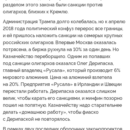
разделом этого закона были санкции против
олигархов, близких к Кремлю.
Администрация Трампа долго колебалась, но к апрелю
2018 года политический конфуз перерос все границы,
и ей пришлось наложить санкции на семерых крупных
российских олигархов. Впервые Москва оказалась
потрясена, а биржа рухнула на 10% за один день. Но
Казначейство переборщило. Одним из попавших
под санкции олигархов оказался Олег Дерипаска,
главный владелец «Русала», который производит 6%
мирового алюминия. Цена на алюминий взлетела
на 20%. Предприятия «Русала» в Ирландии и Швеции
перестали работать. Дерипаска оказался слишком
велик, чтобы карать его санкциями, и минфин позорно
пошел на попятную. Казначейству надо старательнее
делать «домашнюю работу», чтобы фиаско
с Дерипаской не повторялось.
В рамках двух последних оборонных законопроектов