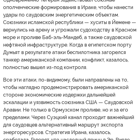
ополченческие формирования в Ираке, чтобы нанести
удары по саудовским энергетическим объектам.
Союзники исламской республики — хуситы в Йемене —
вернулись на арену и угрожали судоходству в Красном
море и проливе Баб-эль-Мандеб, а также саудовской
нефтяной инфраструктуре. Когда в египетском порту
Думьят в результате атаки беспилотника загорелся
танкер американской компании, конфликт, казалось,
полностью вышел из-под контроля.
Все эти атаки, по-видимому, были направлены на то,
чтобы наглядно продемонстрировать американской
стороне экономические издержки дальнейшей
эскалации и уязвимость союзника США — Саудовской
Аравии. Не только в Ормузском проливе, но и за его
пределами. Через Суэцкий канал проходит важнейший
для саудовцев альтернативный маршрут экспорта
энергоресурсов. Стратегия Ирана, казалось,
сработала. Говорят, что наследный принц в Эр-Рияде