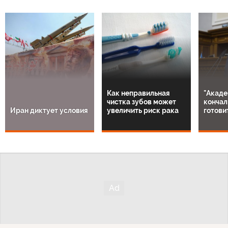
Как неправильная
"Акаде
чистка зубов может
кончал
Иран диктует условия
увеличить риск рака
готови