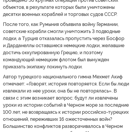
проведено 56 крупных операций против советских
объектов, в результате которых были уничтожены
десятки военных кораблей и торговых судов СССР.
После того, как Румыния объявила войну Германии,
советские корабли смогли уничтожить 3 подводные
лодки, а Турция отказалась пропустить через Босфор
и Дарданеллы оставшиеся немецкие лодки, желавшие
достичь оккупированную Грецию, и поэтому
командующий немецким флотом был вынужден
приказать экипажу покинуть лодки.
Автор турецкого национального гимна Мехмет Акиф
отмечает: «Говорят, история повторяется. Если бы люди
извлекали из нее уроки, она бы не повторялась». В
связи с этим возникает вопрос: будут ли извлечены
уроки из истории событий в Черном море за последние
100 лет, не возвращаясь к истории российско-турецких
отношений, переживших 16 ожесточенных войн?
Большинство конфликтов разворачивалось в Черном