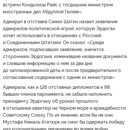
встречи Кондолизы Райс с тогдашним министром
иностранных дел Абдуллой Гюлем».
Адмирал в отставке Самих Шатин назвал заявление
адмиралов политической игрой, которую Эрдоган
хочет использовать в отношениях с Россией
и Соединенными Штатами. Он сказал: «Среди
адмиралов, подписавших заявление, значатся
сторонники Эрдогана, изменившие название документа
и слившие информацию о нем за два дня
до запланированной даты и после предварительного
согласования содержания с одним из министров».
Адмиралы, как и 126 отставных дипломатов и 98
бывших членов парламента, не забыли напомнить
президенту Эрдогану об уроках прошлого
в отношении авантюр на Черном море и враждебности
Советскому Союзу. По их мнению, если бы не они,
Мустафа Кемаль Ататюрк не смог бы одержать победу
над колониальными державами во время войны