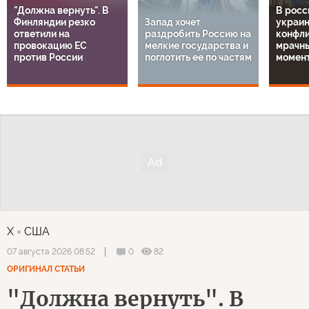
"Должна вернуть". В
В росс
Финляндии резко
Запад хочет
украи
ответили на
раздробить Россию на
конфли
провокацию ЕС
мелкие государства и
мрачн
против России
поглотить ее по частям
момен
X
США
0
82
07 августа 2026 08:52
ОРИГИНАЛ СТАТЬИ
"Должна вернуть". В