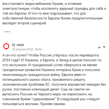
восстановить водоснабжение Крыма, и атомные
электростанции, чтобы исключить ядерный трындец для себя и
той же Европы. И что-то мне подсказывает, что для
собственной безопасности Европы более предпочтительным
выглядит второй сценарий.
Q-опп
16 апреля 2021, 16:49
А он что хотел? Чтобы Россия утёрлась после переворота
2014 года? И Украина, и Европа, и Запад в целом получил то,
что заслужили. И грандиозный успех обернулся не менее
грандиозным провалом.Украина потеряла Крым и получила
незатихающую гражданскую войну, Европа вместо
потенциального рынка сбыта, призванного решить
экономические проблемы ЕС, получила вороватый чемодан без
ручки, постоянно клянчащий денег. Сша не смогли ни
вытеснить Россию из Чёрного моря, ни переложить на
союзников бремя "сдерживания". В следующий раз следует
пользоваться мозгами. Причём своими.