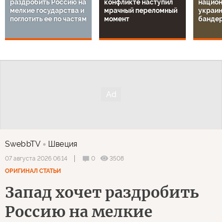
раздробить Россию на
конфликте наступил
национ
мелкие государства и
мрачный переломный
украин
поглотить ее по частям
момент
банде
SwebbTV
Швеция
0
3508
07 августа 2026 06:14
ОРИГИНАЛ СТАТЬИ
Запад хочет раздробить
Россию на мелкие