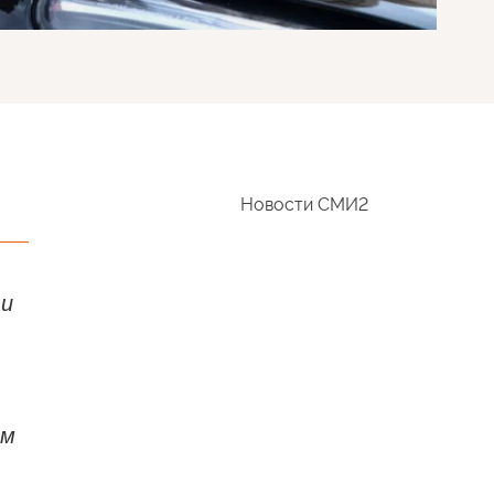
Новости СМИ2
 и
ем