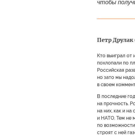
чтобы получ
Петр Друлак (
Кто выиграл от 
похлопали по пл
Российская разв
но зато мы надо
в своем коммен
В последние го
на прочность. Р
на них, как и н
и НАТО. Тем не 
по возможности 
строят с ней га