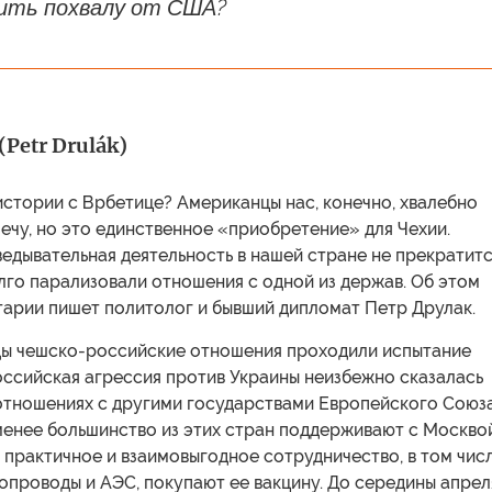
ить похвалу от США?
Petr Drulák)
истории с Врбетице? Американцы нас, конечно, хвалебно
ечу, но это единственное «приобретение» для Чехии.
едывательная деятельность в нашей стране не прекратитс
лго парализовали отношения с одной из держав. Об этом
тарии пишет политолог и бывший дипломат Петр Друлак.
ды чешско-российские отношения проходили испытание
оссийская агрессия против Украины неизбежно сказалась
а отношениях с другими государствами Европейского Союз
менее большинство из этих стран поддерживают с Москво
практичное и взаимовыгодное сотрудничество, в том чис
зопроводы и АЭС, покупают ее вакцину. До середины апрел