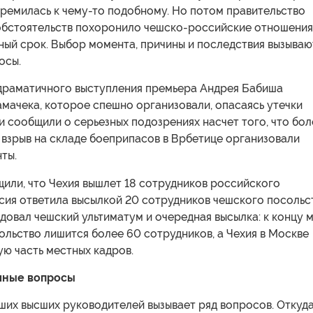
тремилась к чему-то подобному. Но потом правительство
обстоятельств похоронило чешско-российские отношения
ный срок. Выбор момента, причины и последствия вызываю
осы.
 драматичного выступления премьера Андрея Бабиша
амачека, которое спешно организовали, опасаясь утечки
 сообщили о серьезных подозрениях насчет того, что бол
 взрыв на складе боеприпасов в Врбетице организовали
ты.
или, что Чехия вышлет 18 сотрудников российского
сия ответила высылкой 20 сотрудников чешского посольс
довал чешский ультиматум и очередная высылка: к концу 
льство лишится более 60 сотрудников, а Чехия в Москве
ю часть местных кадров.
шные вопросы
ших высших руководителей вызывает ряд вопросов. Откуд