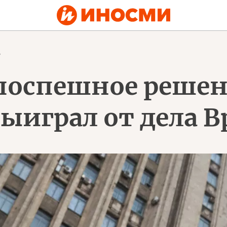
7
 поспешное решен
ыиграл от дела В