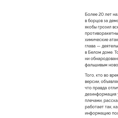
Более 20 лет на
в борцов за дем
якобы грозил в
противоракетный
химические атак
глава — деятел
в Белом доме. Т
ни обнародован
фальшивым ново
Того, кто во в
версии, объявля
что правда отли
дезинформация 
плечами, расска
работает так, к
информацию поли