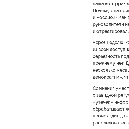
наша контрразв
Почему она поя
и Россией? Как
руководители н
и отреагировали
Через неделю, к
из всей доступн
серьезность под
прежнему нет. 
несколько меся
демократии», чт
Сомнения умест
с завидной рег
«утечек» инфор
обрабатывают ж
происходит даже
расследователь