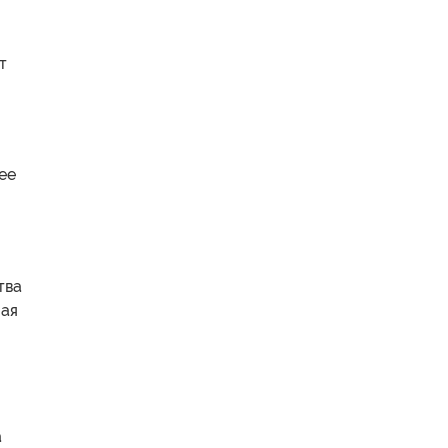
т
ее
тва
мая
а