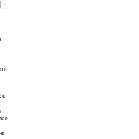
е
сти
я,
т
все
ия