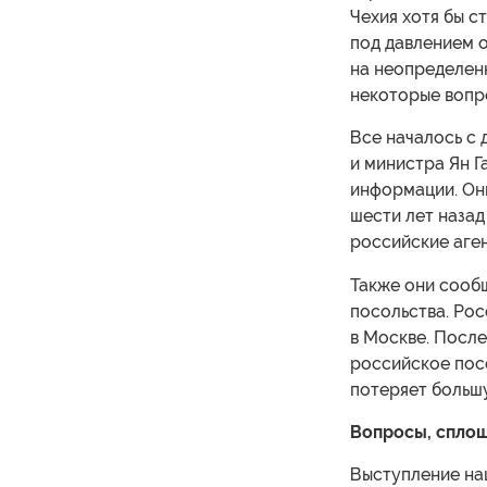
Чехия хотя бы с
под давлением 
на неопределен
некоторые вопр
Все началось с
и министра Ян Г
информации. Они
шести лет назад
российские аген
Также они сообщ
посольства. Рос
в Москве. После
российское посо
потеряет большу
Вопросы, спло
Выступление на