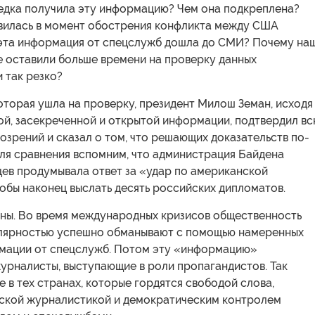
едка получила эту информацию? Чем она подкреплена?
вилась в момент обострения конфликта между США
 эта информация от спецслужб дошла до СМИ? Почему на
е оставили больше времени на проверку данных
 так резко?
оторая ушла на проверку, президент Милош Земан, исходя
ой, засекреченной и открытой информации, подтвердил в
озрений и сказал о том, что решающих доказательств по-
Для сравнения вспомним, что администрация Байдена
цев продумывала ответ за «удар по американской
обы наконец выслать десять российских дипломатов.
ны. Во время международных кризисов общественность
улярностью успешно обманывают с помощью намеренных
мации от спецслужб. Потом эту «информацию»
урналисты, выступающие в роли пропагандистов. Так
 в тех странах, которые гордятся свободой слова,
ской журналистикой и демократическим контролем