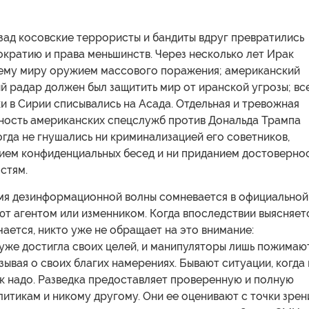
зад косовские террористы и бандиты вдруг превратились
ократию и права меньшинств. Через несколько лет Ирак
сему миру оружием массового поражения; американский
 радар должен был защитить мир от иранской угрозы; вс
и в Сирии списывались на Асада. Отдельная и тревожная
ьность американских спецслужб против Дональда Трампа
огда не гнушались ни криминализацией его советников,
ием конфиденциальных бесед и ни приданием достоверно
стям.
ремя дезинформационной волны сомневается в официальной
ют агентом или изменником. Когда впоследствии выясняетс
чается, никто уже не обращает на это внимание:
уже достигла своих целей, и манипуляторы лишь пожимаю
зывая о своих благих намерениях. Бывают ситуации, когда 
ак надо. Разведка предоставляет проверенную и полную
тикам и никому другому. Они ее оценивают с точки зрен