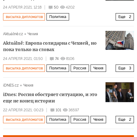
24 АПРЕЛЯ 2021, 12:18
50
4202
высылка дипломатов
Политика
Еще
2
Высылка российских дипломатов
Прибалтика
Aktuálně.cz
Чехия
Aktuálně: Европа солидарна с Чехией, но
пока только на словах
24 АПРЕЛЯ 2021, 01:50
74
8106
высылка дипломатов
Политика
Россия
Чехия
Еще
3
ЕС
помощь
игра
iDNES.cz
Чехия
iDnes: Россия обостряет ситуацию, и это
еще не конец истории
22 АПРЕЛЯ 2021, 00:23
101
36597
высылка дипломатов
Политика
Россия
Чехия
Еще
2
меры
ответ