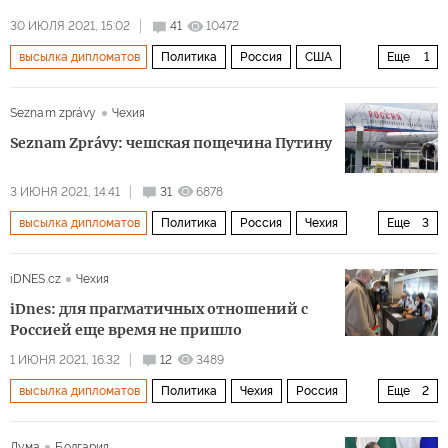
30 ИЮЛЯ 2021, 15:02
41
10472
высылка дипломатов
Политика
Россия
США
Еще
1
дипломатические отношения
Seznam zprávy
Чехия
Seznam Zprávy: чешская пощечина Путину
3 ИЮНЯ 2021, 14:41
31
6878
высылка дипломатов
Политика
Россия
Чехия
Еще
3
выборы
зависимость
энергетика
iDNES.cz
Чехия
iDnes: для прагматичных отношений с
Россией еще время не пришло
1 ИЮНЯ 2021, 16:32
12
3489
высылка дипломатов
Политика
Чехия
Россия
Еще
2
отношения
провокации
Дума
Болгария