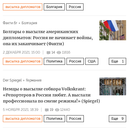
высылка дипломатов
Болгария
Россия
Факти.бг
Болгария
Болгары о высылке американских
дипломатов: Россия не начинает войны,
она их заканчивает (Факти)
2 ДЕКАБРЯ 2021, 15:00
14
11616
высылка дипломатов
Политика
Россия
США
Еще
1
комментарии читателей
Der Spiegel
Германия
Немцы о высылке собкора Volkskrant:
«Репортеров в России любят. А выслали
профессионала по смене режима!» (Spiegel)
5 НОЯБРЯ 2021, 18:39
19
12440
высылка дипломатов
Политика
Россия
Еще
9
Нидерланды
Владимир Путин
RT Deutsch