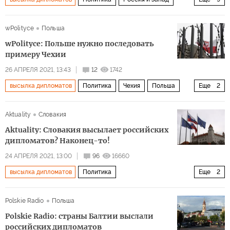
Россия
Чехия
Врбетица
Милош Земан
wPolityce
Польша
Андрей Бабиш
конфликт
взрыв
обвинение
wPolityce: Польше нужно последовать
дипломатические отношения
примеру Чехии
26 АПРЕЛЯ 2021, 13:43
12
1742
высылка дипломатов
Политика
Чехия
Польша
Еще
2
Россия
пример
Aktuality
Словакия
Aktuality: Словакия высылает российских
дипломатов? Наконец-то!
24 АПРЕЛЯ 2021, 13:00
96
16660
высылка дипломатов
Политика
Еще
2
Высылка российских дипломатов
Словакия
Polskie Radio
Польша
Polskie Radio: страны Балтии выслали
российских дипломатов