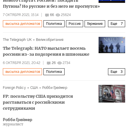
нового старта с Россией? Посадить
Путина? Но русские и без него не прогнутся»
7 ОКТЯБРЯ 2021, 15:14
66
25624
высылка дипломатов
Политика
Россия
Германия
Еще
7
Запад
Брюссель
Владимир Путин
НАТО
The Telegraph UK
Великобритания
санкции
посольство
миссия
The Telegraph: НАТО высылает восемь
россиян из-за подозрения в шпионаже
6 ОКТЯБРЯ 2021, 20:42
26
2734
высылка дипломатов
Политика
Еще
3
Высылка российских дипломатов
Россия
НАТО
Foreign Policy
США
Робби Греймер
FP: посольству США приходится
расставаться с российскими
сотрудниками
Робби Греймер
журналист