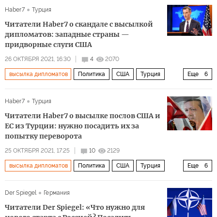
Haber7
Турция
Deutsche Welle
телевидение
журналисты
Читатели Haber7 о скандале с высылкой
свобода
лицемерие
высылка журналиста
дипломатов: западные страны —
придворные слуги США
26 ОКТЯБРЯ 2021, 16:30
4
2070
высылка дипломатов
Политика
США
Турция
Еще
6
Реджеп Тайип Эрдоган
Нед Прайс
Haber7
Турция
Госдепартамент США
комментарии читателей
Читатели Haber7 о высылке послов США и
персона нон-грата
Комментарии читателей
ЕС из Турции: нужно посадить их за
попытку переворота
25 ОКТЯБРЯ 2021, 17:25
10
2129
высылка дипломатов
Политика
США
Турция
Еще
6
Европа
Реджеп Тайип Эрдоган
ЕС
посол
Der Spiegel
Германия
персона нон-грата
дипломатический скандал
Читатели Der Spiegel: «Что нужно для