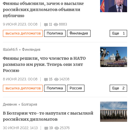
Финны объяснили, зачем о высылке
российских дипломатов объявили
публично
9 ИЮНЯ 2023, 00:08
11
8883
высылка дипломатов
Политика
Финляндия
Еще
1
Россия
Iltalehti.fi
Финляндия
Финны решили, что членство в НАТО
развязало им руки. Теперь они злят
Россию
8 ИЮНЯ 2023, 00:08
15
14208
высылка дипломатов
Политика
Россия
Еще
2
Финляндия
НАТО
Дневник
Болгария
В Болгарии что-то напутали с высылкой
российских дипломатов
30 ИЮНЯ 2022, 14:13
19
25376