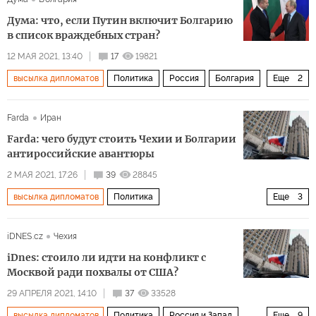
Дума: что, если Путин включит Болгарию
в список враждебных стран?
12 МАЯ 2021, 13:40
17
19821
высылка дипломатов
Политика
Россия
Болгария
Еще
2
туризм
туристы
Farda
Иран
Farda: чего будут стоить Чехии и Болгарии
антироссийские авантюры
2 МАЯ 2021, 17:26
39
28845
высылка дипломатов
Политика
Еще
3
Высылка российских дипломатов
Чехия
Болгария
iDNES.cz
Чехия
iDnes: стоило ли идти на конфликт с
Москвой ради похвалы от США?
29 АПРЕЛЯ 2021, 14:10
37
33528
высылка дипломатов
Политика
Россия и Запад
Еще
9