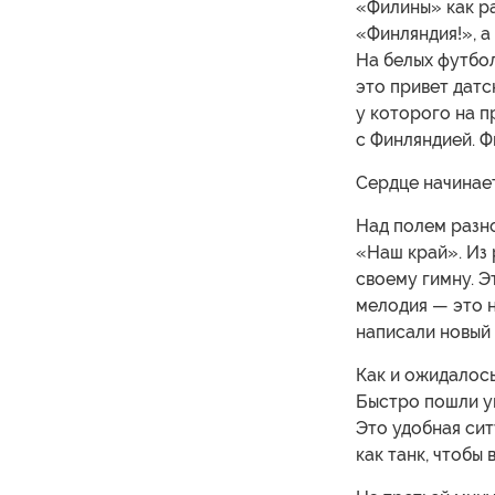
«Филины» как ра
«Финляндия!», а
На белых футбо
это привет датс
у которого на 
с Финляндией. 
Сердце начинает
Над полем разн
«Наш край». Из
своему гимну. Э
мелодия — это н
написали новый 
Как и ожидалось
Быстро пошли уг
Это удобная си
как танк, чтобы