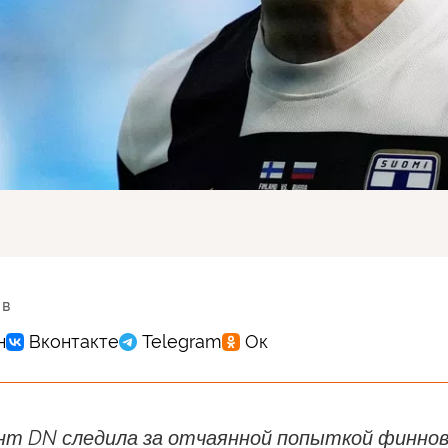
 в
нт DN следила за отчаянной попыткой финно