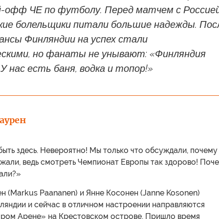
й-офф ЧЕ по футболу. Перед матчем с Россие
кие болельщики питали большие надежды. Пос
ансы Финляндии на успех стали
ескими, но фанаты не унывают: «Финляндия
 У нас есть баня, водка и топор!»
аурен
ыть здесь. Невероятно! Мы только что обсуждали, почему
жали, ведь смотреть Чемпионат Европы так здорово! Поч
дали?»
 (Markus Paananen) и Янне Косонен (Janne Kosonen)
ляндии и сейчас в отличном настроении направляются
зпром Арене» на Крестовском острове. Пришло время