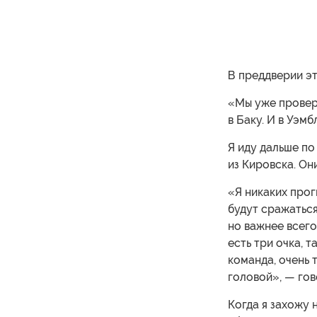
В преддверии эт
«Мы уже провери
в Баку. И в Уэмб
Я иду дальше п
из Кировска. Он
«Я никаких прог
будут сражаться
но важнее всего
есть три очка, 
команда, очень 
головой», — гов
Когда я захожу 