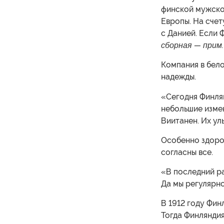
финской мужско
Европы. На счет
с Данией. Если 
сборная — прим. 
Компания в бел
надежды.
«Сегодня Финлян
небольшие изме
Виитанен. Их ул
Особенно здоров
согласны все.
«В последний ра
Да мы регулярно
В 1912 году Фин
Тогда Финляндия