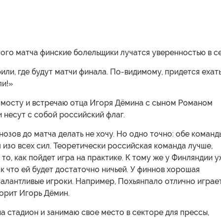
ого матча финские болельщики лучатся уверенностью в се
ли, где будут матчи финала. По-видимому, придется ехат
ли!»
о мосту и встречаю отца Игоря Дёмина с сыном Романом
и несут с собой российский флаг.
нозов до матча делать не хочу. Но одно точно: обе команд
 изо всех сил. Теоретически российская команда лучше,
 то, как пойдет игра на практике. К тому же у Финляндии 
так что ей будет достаточно ничьей. У финнов хорошая
талантливые игроки. Например, Похьянпало отлично играе
орит Игорь Дёмин.
на стадион и занимаю свое место в секторе для прессы,