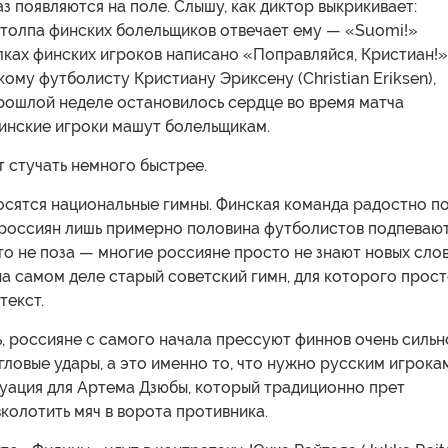
з появляются на поле. Слышу, как диктор выкрикивает:
 толпа финских болельщиков отвечает ему — «Suomi!»
лках финских игроков написано «Поправляйся, Кристиан!
кому футболисту Кристиану Эриксену (Christian Eriksen),
прошлой неделе остановилось сердце во время матча
Финские игроки машут болельщикам.
 стучать немного быстрее.
осятся национальные гимны. Финская команда радостно п
 россиян лишь примерно половина футболистов подпеваю
то не поза — многие россияне просто не знают новых слов
а самом деле старый советский гимн, для которого прос
текст.
, россияне с самого начала прессуют финнов очень сильн
ловые удары, а это именно то, что нужно русским игрокам
туация для Артема Дзюбы, который традиционно прет
 вколотить мяч в ворота противника.