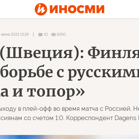
 июня 2021 13:26
10
6260
r (Швеция): Финл
орьбе с русскими
ка и топор»
выходу в плей-офф во время матча с Россией. 
сиянам со счетом 1:0. Корреспондент Dagens 