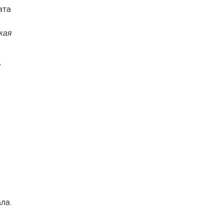
ата
кая
е
ла.