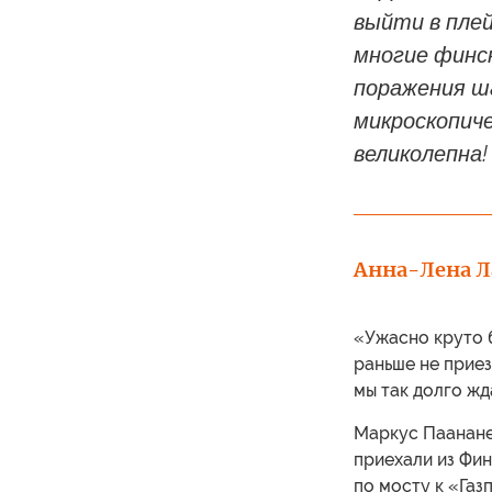
выйти в пле
многие финс
поражения ш
микроскопич
великолепна!
Анна-Лена Л
«Ужасно круто б
раньше не приез
мы так долго ж
Маркус Паананен
приехали из Фин
по мосту к «Га