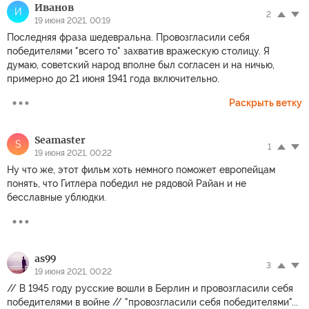
Иванов
И
2
19 июня 2021, 00:19
Последняя фраза шедевральна. Провозгласили себя
победителями "всего то" захватив вражескую столицу. Я
думаю, советский народ вполне был согласен и на ничью,
примерно до 21 июня 1941 года включительно.
Раскрыть ветку
Seamaster
S
1
19 июня 2021, 00:22
Ну что же, этот фильм хоть немного поможет европейцам
понять, что Гитлера победил не рядовой Райан и не
бесславные ублюдки.
as99
3
19 июня 2021, 00:22
// В 1945 году русские вошли в Берлин и провозгласили себя
победителями в войне // "провозгласили себя победителями"...