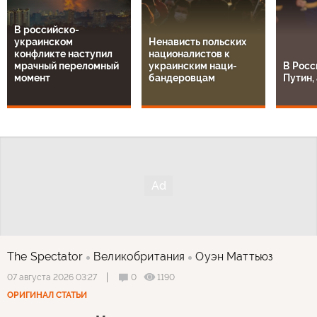
В российско-
украинском
Ненависть польских
конфликте наступил
националистов к
мрачный переломный
украинским наци-
В Росс
момент
бандеровцам
Путин, 
The Spectator
Великобритания
Оуэн Маттьюз
0
1190
07 августа 2026 03:27
ОРИГИНАЛ СТАТЬИ