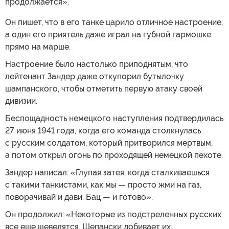
продолжается».
Он пишет, что в его танке царило отличное настроение,
а один его приятель даже играл на губной гармошке
прямо на марше.
Настроение было настолько приподнятым, что
лейтенант Зандер даже откупорил бутылочку
шампанского, чтобы отметить первую атаку своей
дивизии.
Беспощадность немецкого наступления подтвердилась
27 июня 1941 года, когда его команда столкнулась
с русским солдатом, который притворился мертвым,
а потом открыл огонь по проходящей немецкой пехоте.
Зандер написал: «Глупая затея, когда сталкиваешься
с такими танкистами, как мы — просто жми на газ,
поворачивай и дави. Бац — и готово».
Он продолжил: «Некоторые из подстреленных русских
все еще шевелятся. Шепански добивает их