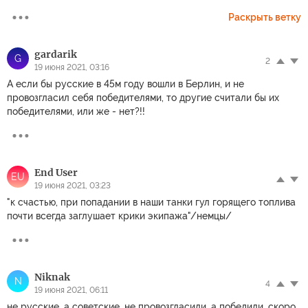
Раскрыть ветку
gardarik
G
2
19 июня 2021, 03:16
А если бы русские в 45м году вошли в Берлин, и не
провозгласил себя победителями, то другие считали бы их
победителями, или же - нет?!!
End User
EU
19 июня 2021, 03:23
"к счастью, при попадании в наши танки гул горящего топлива
почти всегда заглушает крики экипажа"/немцы/
Niknak
N
4
19 июня 2021, 06:11
не русские, а советские. не провозгласили, а победили. скоро