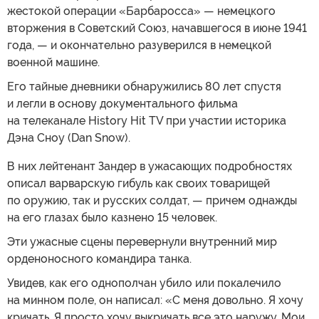
жестокой операции «Барбаросса» — немецкого
вторжения в Советский Союз, начавшегося в июне 1941
года, — и окончательно разуверился в немецкой
военной машине.
Его тайные дневники обнаружились 80 лет спустя
и легли в основу документального фильма
на телеканале History Hit TV при участии историка
Дэна Сноу (Dan Snow).
В них лейтенант Зандер в ужасающих подробностях
описал варварскую гибуль как своих товарищей
по оружию, так и русских солдат, — причем однажды
на его глазах было казнено 15 человек.
Эти ужасные сцены перевернули внутренний мир
орденоносного командира танка.
Увидев, как его однополчан убило или покалечило
на минном поле, он написал: «С меня довольно. Я хочу
кричать. Я просто хочу выкричать все это наружу. Мои