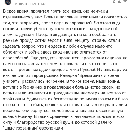
2
19 июня 2021, 01:48
В свое время, прочитал почти все немецкие мемуары
издававшиеся у нас. Больше половины вояк начали сожалеть о
том, что вторглись, после первых поражений. До этого видя
сотни и тысячи убитых русских военных и гражданских об
этом не думали. Процентов двадцать начали соображать
раньше, пройдя сотни верст и видя "нищету" страны, стали
задавать вопрос, что им здесь в любом случае мало что
обломится и война здесь кардинально отличается от
европейской. Еще двадцать процентов, промозглых нациков, до
самого поражения ни о чем не сожалели свято верив, что
воюют против нелюдей (вроде летчика Руделя). И лишь пару из
них, не считая героя романа Ремарка "Время жить и время
умирать" раскаялись искренне. В то же время, наши воины,
вступив в Германию, в подавляющем большинстве своем, не
испытывали ненависти к гражданским, несмотря на все зло от
этой нации. Удивляясь их богатству,не понимали зачем им было
еще кого-то грабить, не желали оставаться там оккупантами и
после хотели вернуться домой восстанавливать сожженную
войной Родину. В таких сравнениях, начинаешь понимать всю
силу и благородство русской души, до которой далеко
"цивилизованным" европейцам.