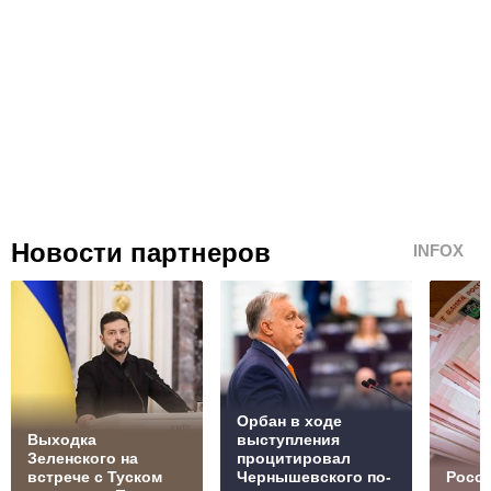
Новости партнеров
INFOX
Орбан в ходе
Выходка
выступления
Зеленского на
процитировал
встрече с Туском
Чернышевского по-
Росс