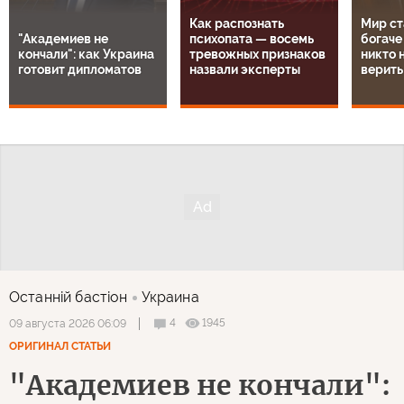
Как распознать
Мир ст
"Академиев не
психопата — восемь
богаче
кончали": как Украина
тревожных признаков
никто н
готовит дипломатов
назвали эксперты
верить
Останнiй бастiон
Украина
4
1945
09 августа 2026 06:09
ОРИГИНАЛ СТАТЬИ
"Академиев не кончали":