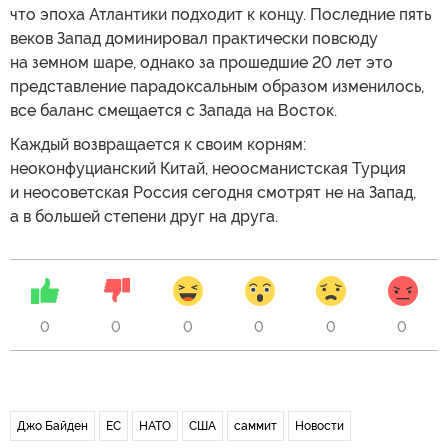
что эпоха Атлантики подходит к концу. Последние пять
веков Запад доминировал практически повсюду
на земном шаре, однако за прошедшие 20 лет это
представление парадоксальным образом изменилось,
все баланс смещается с Запада на Восток.
Каждый возвращается к своим корням:
неоконфуцианский Китай, неоосманистская Турция
и неосоветская Россия сегодня смотрят не на Запад,
а в большей степени друг на друга.
0
0
0
0
0
0
Джо Байден
ЕС
НАТО
США
саммит
Новости