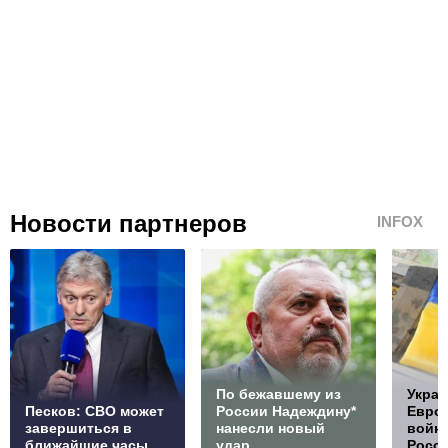
Новости партнеров
INFOX
По бежавшему из
Украи
Песков: СВО может
России Надеждину*
Европ
завершиться в
нанесли новый
войну
ближайшие часы
удар
Росс