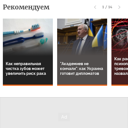
Рекомендуем
1
/
14
Как ра
Как неправильная
"Академиев не
психоп
чистка зубов может
кончали": как Украина
тревож
увеличить риск рака
готовит дипломатов
назвал