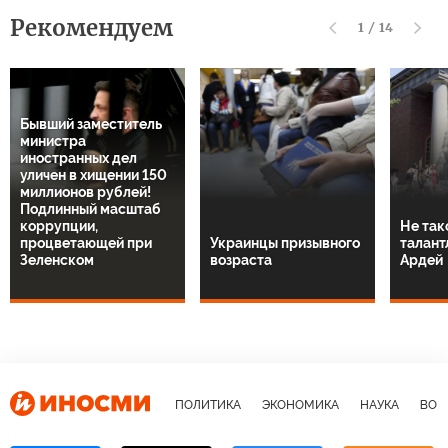
Рекомендуем
1
/
14
Бывший заместитель
министра
иностранных дел
уличен в хищении 150
миллионов рублей!
Подлинный масштаб
коррупции,
Не так
процветающей при
Украинцы призывного
талант
Зеленском
возраста
Ардей
ПОЛИТИКА
ЭКОНОМИКА
НАУКА
ВОЕ