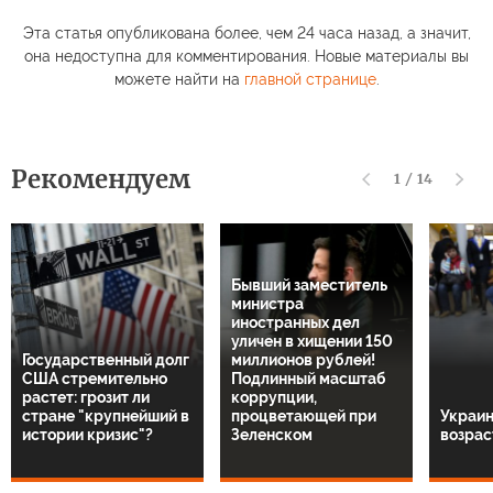
Эта статья опубликована более, чем 24 часа назад, а значит,
она недоступна для комментирования. Новые материалы вы
можете найти на
главной странице
.
Рекомендуем
1
/
14
Бывший заместитель
министра
иностранных дел
уличен в хищении 150
Государственный долг
миллионов рублей!
США стремительно
Подлинный масштаб
растет: грозит ли
коррупции,
стране "крупнейший в
процветающей при
Украин
истории кризис"?
Зеленском
возрас