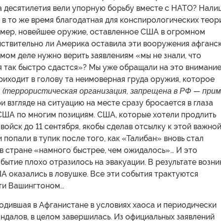
а десятилетия вели упорную борьбу вместе с НАТО? Нали
 в то же время благодатная для конспирологических теор
имер, новейшее оружие, оставленное США в огромном
йствительно ли Америка оставила эти вооружения афганс
мом деле нужно верить заявлениям «мы не знали, что
я так быстро сдастся»? Мы уже обращали на это внимани
риходит в голову та неимоверная груда оружия, которое
Л
(террористическая организация, запрещена в РФ — прим
и взгляде на ситуацию на месте сразу бросается в глаза
США по многим позициям. США, которые хотели продлить
войск до 11 сентября, якобы сделав отсылку к этой важно
и попали в тупик после того, как «Талибан» вновь стал
в стране «намного быстрее, чем ожидалось»… И это
ытие плохо отразилось на эвакуации. В результате возни
А оказались в ловушке. Все эти события трактуются
сти Вашингтоном…
одившая в Афганистане в условиях хаоса и периодически
ндалов, в целом завершилась. Из официальных заявлений