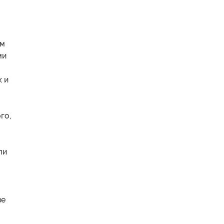
ом
ми
к и
го,
ли
ве