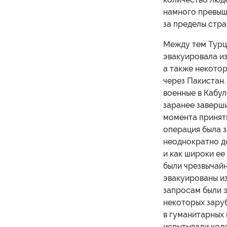
намного превыша
за пределы стра
Между тем Турц
эвакуировала из
а также некото
через Пакистан.
военные в Кабул
заранее заверши
момента приняти
операция была з
неоднократно до
и как широки ее
были чрезвычай
эвакуированы из
запросам были э
некоторых заруб
в гуманитарных
испытывали коле