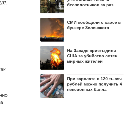
ия.
беспилотников за раз
СМИ сообщили о хаосе в
бункере Зеленского
На Западе пристыдили
США за убийство сотен
мирных жителей
,
так
При зарплате в 120 тысяч
рублей можно получить 4
пенсионных балла
енно
ка
х