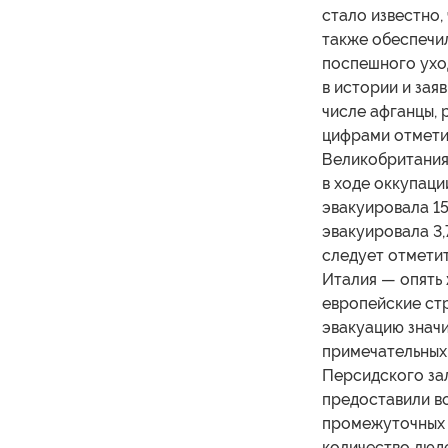
стало известно,
также обеспечил
поспешного ухо
в истории и зая
числе афганцы,
цифрами отметил
Великобритания,
в ходе оккупаци
эвакуировала 15
эвакуировала 3,
следует отметит
Италия — опять 
европейские стр
эвакуацию значи
примечательных 
Персидского зал
предоставили во
промежуточных 
количество люде