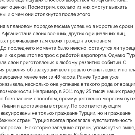
ет оценки. Посмотрим, сколько из них смогут выехать
ны, и с чем они столкнутся после этого!
ия в плановом порядке весьма успешно в короткие сроки
 Афганистана своих военных, других официальных лиц,
рых проживавших там своих граждан в основном
 До последнего момента было неясно, останутся ли турец
е, и как решится вопрос с работой аэропорта. Однако Ту
ла свои приготовления к любому развитию событий. С
я решения об эвакуации все прошло очень гладко и по пл
авершена менее чем за 48 часов. Ранее Турция уже
казывала, насколько она успешна в такого рода операци
 возможности. Например, в 2011 году 25 тысяч наших граж
но безопасным способом, преимущественно морским путе
 Ливии и доставлены в страну. По соответствующим
вакуированы не только граждане Турции, но и граждане
ежных стран. Турция всегда проявляла чувствительность
 вопросах… Некоторые западные страны, упомянутые выше,
бания в процессе эвакуации из Кабула, иногда их