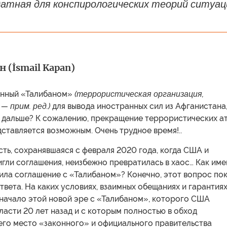
атная для конспирологических теорий ситуац
 (İsmail Kapan)
енный «Талибаном»
(террористическая организация,
— прим. ред.)
для вывода иностранных сил из Афганистана
т дальше? К сожалению, прекращение террористических а
дставляется возможным. Очень трудное время!..
ть, сохранявшаяся с февраля 2020 года, когда США и
гли соглашения, неизбежно превратилась в хаос… Как им
ила соглашение с «Талибаном»? Конечно, этот вопрос по
ответа. На каких условиях, взаимных обещаниях и гарантия
начало этой новой эре с «Талибаном», которого США
ласти 20 лет назад и с которым полностью в обход
его место «законного» и официального правительства