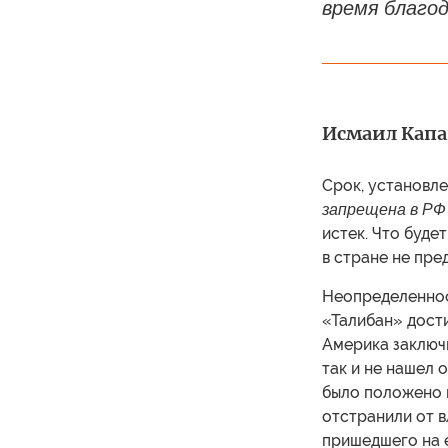
время благод
Исмаил Капан
Срок, установл
запрещена в РФ 
истек. Что буде
в стране не пре
Неопределеннос
«Талибан» дости
Америка заключ
так и не нашел 
было положено 
отстранили от в
пришедшего на 