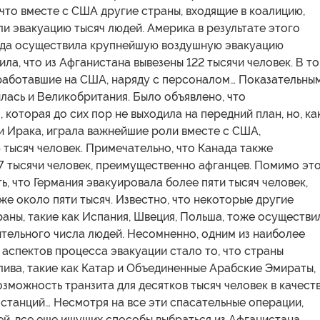
 что вместе с США другие страны, входящие в коалицию,
и эвакуацию тысяч людей. Америка в результате этого
да осуществила крупнейшую воздушную эвакуацию
вила, что из Афганистана вывезены 122 тысячи человек. В т
 работавшие на США, наряду с персоналом… Показательны
ась и Великобритания. Было объявлено, что
 которая до сих пор не выходила на передний план, но, ка
и Ирака, играла важнейшие роли вместе с США,
 тысяч человек. Примечательно, что Канада также
7 тысячи человек, преимущественно афганцев. Помимо это
ь, что Германия эвакуировала более пяти тысяч человек,
же около пяти тысяч. Известно, что некоторые другие
аны, такие как Испания, Швеция, Польша, тоже осуществи
тельного числа людей. Несомненно, одним из наиболее
аспектов процесса эвакуации стало то, что страны
ива, такие как Катар и Объединенные Арабские Эмираты,
зможность транзита для десятков тысяч человек в качест
станций… Несмотря на все эти спасательные операции,
й, все еще ищущих способы выбраться из Афганистана,