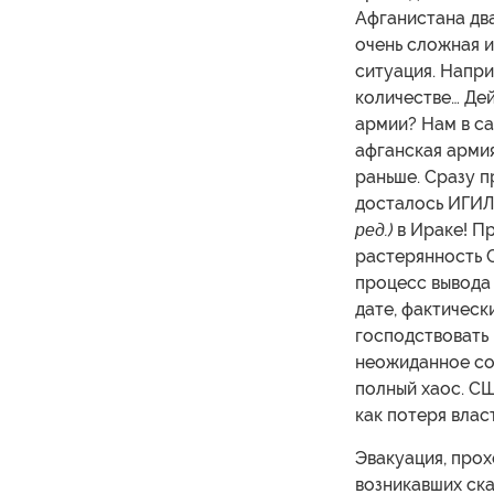
Афганистана дв
очень сложная и
ситуация. Напр
количестве… Де
армии? Нам в са
афганская арми
раньше. Сразу п
досталось ИГИ
ред.)
в Ираке! Пр
растерянность 
процесс вывода 
дате, фактическ
господствовать 
неожиданное соб
полный хаос. СШ
как потеря вла
Эвакуация, прох
возникавших ска