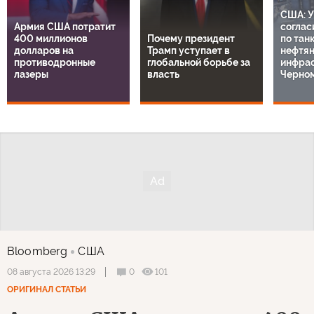
США: У
Армия США потратит
соглас
400 миллионов
Почему президент
по тан
долларов на
Трамп уступает в
нефтя
противодронные
глобальной борьбе за
инфрас
лазеры
власть
Черно
Bloomberg
США
0
101
08 августа 2026 13:29
ОРИГИНАЛ СТАТЬИ