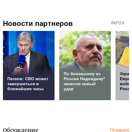
Новости партнеров
INFOX
По бежавшему из
Украи
Песков: СВО может
России Надеждину*
Европ
завершиться в
нанесли новый
войну
ближайшие часы
удар
Росс
Обсуждение
Правила