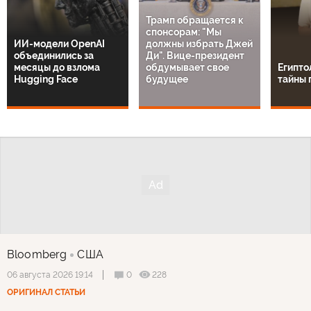
Трамп обращается к
спонсорам: "Мы
ИИ-модели OpenAI
должны избрать Джей
объединились за
Ди". Вице-президент
месяцы до взлома
обдумывает свое
Египто
Hugging Face
будущее
тайны 
Bloomberg
США
0
228
06 августа 2026 19:14
ОРИГИНАЛ СТАТЬИ