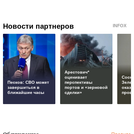
Новости партнеров
INFOX
Арестович*
оценивает
Соски
Песков: СВО может
перспективы
Зеле
завершиться в
портов и «зерновой
оказ
ближайшие часы
сделки»
пров