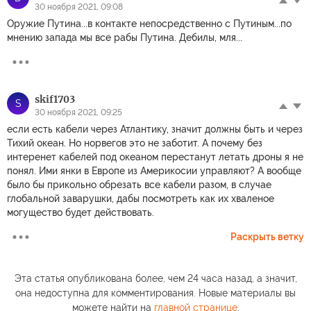
30 ноября 2021, 09:08
Оружие Путина...в контакте непосредственно с Путиным...по
мнению запада мы все рабы Путина. Дебилы, мля...
skif1703
S
30 ноября 2021, 09:25
если есть кабели через Атлантику, значит должны быть и через
Тихий океан. Но норвегов это не заботит. А почему без
интеренет кабелей под океаном перестанут летать дроны я не
понял. Ими янки в Европе из Америкосии управляют? А вообще
было бы прикольно обрезать все кабели разом, в случае
глобальной заварушки, дабы посмотреть как их хваленое
могущество будет действовать.
Раскрыть ветку
Эта статья опубликована более, чем 24 часа назад, а значит,
она недоступна для комментирования. Новые материалы вы
можете найти на
главной странице
.