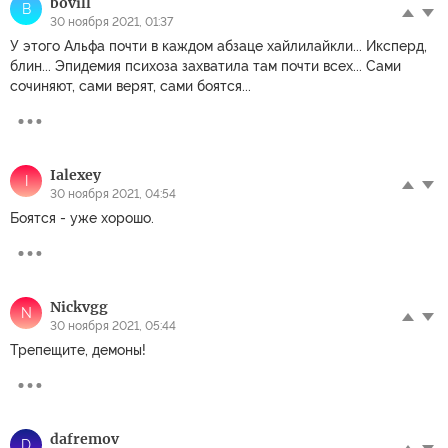
bovill
B
30 ноября 2021, 01:37
У этого Альфа почти в каждом абзаце хайлилайкли... Иксперд,
блин... Эпидемия психоза захватила там почти всех... Сами
сочиняют, сами верят, сами боятся...
Ialexey
I
30 ноября 2021, 04:54
Боятся - уже хорошо.
Nickvgg
N
30 ноября 2021, 05:44
Трепещите, демоны!
dafremov
D