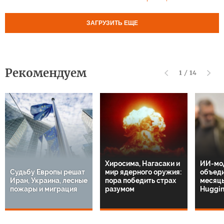
ЗАГРУЗИТЬ ЕЩЕ
Рекомендуем
1
/
14
Хиросима, Нагасаки и
ИИ-мо
Судьбу Европы решат
мир ядерного оружия:
объеди
Иран, Украина, лесные
пора победить страх
месяцы
пожары и миграция
разумом
Huggin