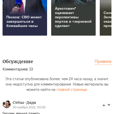
Арестович*
оценивает
Соски
Песков: СВО может
перспективы
Зеле
завершиться в
портов и «зерновой
оказ
ближайшие часы
сделки»
пров
Обсуждение
Правила
Комментариев: 13
Эта статья опубликована более, чем 24 часа назад, а значит,
она недоступна для комментирования. Новые материалы вы
можете найти на
главной странице
.
Стёпа-Дядя
30 ноября 2021, 00:09
Героям, вечная память.