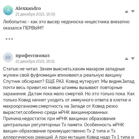
Alexxandro
A
21 декабря 2021, 15:05
Любопытно - как это высер недоноска-инцестника внезапно
оказался ПЕРВЫМ?
профессионал
21 декабря 2021, 16:01
Статью не читал. Зачем выяснять,каким макаром западные
жулики свой фуфломицин впихивают,а реальную вакцину
Спутник обсирают? ЕЩЕ РАЗ. Ковид мутирует. Мы видим,Запад
почти весь привит,но новые штаммы вызывают повторные
заражения. Да,там пока мало смертей. Но это только пока. Как
только Ковид начнет уходить от иммунного ответа в клетке и
макроорганизме,смертность на Западе от Ковид резко
вырастет,особенно среди мРНК вакцинированных.
Причина,недостаток при мРНК вакцинах образования
центральных регуляторных Тх памяти. Особенность мРНК
вакцин-образование преимущественно Тх 2 типа и Тх
аллергических реакций. А при мутации Ковид надо Тх 1 типа и