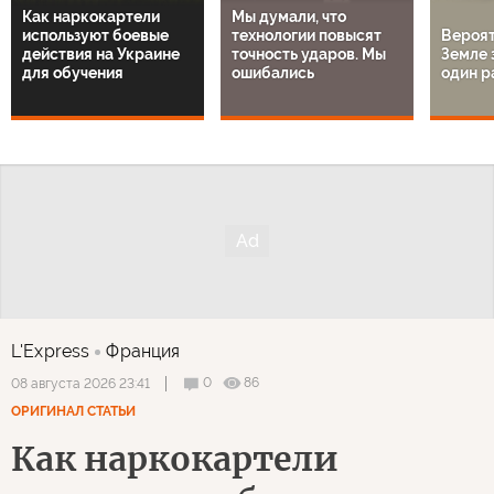
Как наркокартели
Мы думали, что
используют боевые
технологии повысят
Вероят
действия на Украине
точность ударов. Мы
Земле 
для обучения
ошибались
один р
L'Express
Франция
0
86
08 августа 2026 23:41
ОРИГИНАЛ СТАТЬИ
Как наркокартели