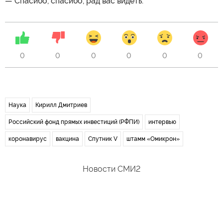
— Спасибо, спасибо, рад вас видеть.
0
0
0
0
0
0
Наука
Кирилл Дмитриев
Российский фонд прямых инвестиций (РФПИ)
интервью
коронавирус
вакцина
Спутник V
штамм «Омикрон»
Новости СМИ2