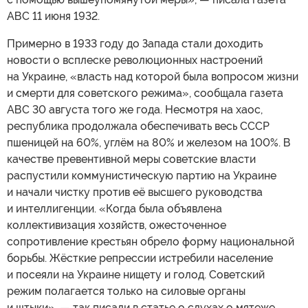
АВС 11 июня 1932.
Примерно в 1933 году до Запада стали доходить
новости о всплеске революционных настроений
на Украине, «власть над которой была вопросом жизни
и смерти для советского режима», сообщала газета
АВС 30 августа того же года. Несмотря на хаос,
республика продолжала обеспечивать весь СССР
пшеницей на 60%, углём на 80% и железом на 100%. В
качестве превентивной меры советские власти
распустили коммунистическую партию на Украине
и начали чистку против её высшего руководства
и интеллигенции. «Когда была объявлена ​​
коллективизация хозяйств, ожесточенное
сопротивление крестьян обрело форму национальной
борьбы. Жёсткие репрессии истребили население
и посеяли на Украине нищету и голод. Советский
режим полагается только на силовые органы
и штыки», — так писали в статье о слухах о мятеже.