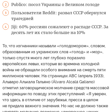
Publico: посол Украины о Великом голоде
2
Пользователи Reddit: развал СССР обернулся
3
трагедией
Jiji: 60% россиян сожалеют о распаде СССР. За
4
десять лет их стало больше на 10%
То, что изгнанники называли «голодомором», словом,
образованным из украинских слов «голод» и «мор»,
только спустя много лет глубоко поразило
европейских левых, которые во времена холодной
войны не обращали особого внимания на смерть пяти
миллионов человек. На страницах АВС (апрель 1933),
Альваро Алькала Гальяно (Álvaro Alcalá Galiano)
отметил заговорщическое молчание средств массовой
информации по поводу этих преступлений: «Я уверен,
что здесь, в отличие от зарубежья, пресса в целом
не придала важного значения. Но нас не должно также
удивлять молчание, возможно, намеренное, наших