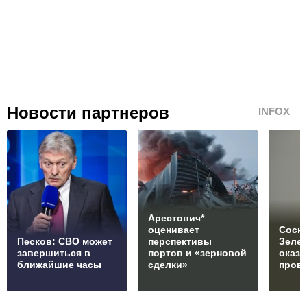
Новости партнеров
INFOX
Арестович*
оценивает
Соски
Песков: СВО может
перспективы
Зеле
завершиться в
портов и «зерновой
оказ
ближайшие часы
сделки»
пров