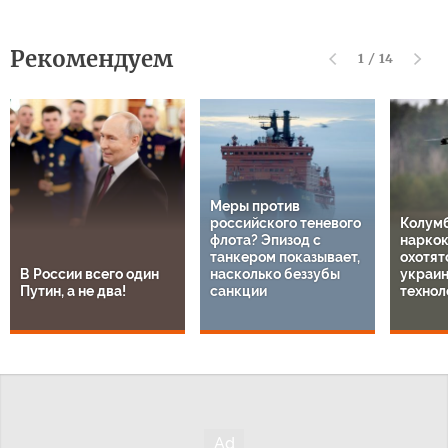
Рекомендуем
1
/
14
Меры против
российского теневого
Колум
флота? Эпизод с
нарко
танкером показывает,
охотят
В России всего один
насколько беззубы
украи
Путин, а не два!
санкции
технол