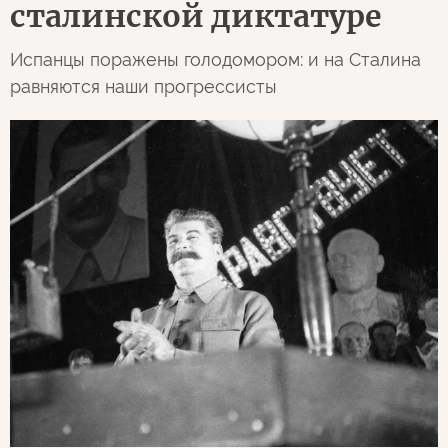
сталинской диктатуре
Испанцы поражены голодомором: и на Сталина
равняются наши прогрессисты